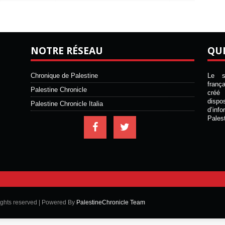
NOTRE RÉSEAU
QU
Chronique de Palestine
Le si
franç
Palestine Chronicle
créé 
disp
Palestine Chronicle Italia
d’inf
Pales
ights reserved | Powered By
PalestineChronicle Team