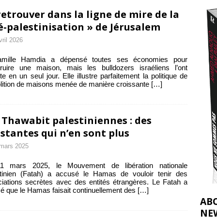
2026 ]
retrouver dans la ligne de mire de la
éliens bombardent des entrepôts de médicaments, aggravant ainsi la
é-palestinisation » de Jérusalem
vril 2026
déjà dramatique
[ 7 août 2026 ]
amille Hamdia a dépensé toutes ses économies pour
ruire une maison, mais les bulldozers israéliens l’ont
ite en un seul jour. Elle illustre parfaitement la politique de
ition de maisons menée de manière croissante
[…]
 Thawabit palestiniennes : des
stantes qui n’en sont plus
mars 2025
1 mars 2025, le Mouvement de libération nationale
stinien (Fatah) a accusé le Hamas de vouloir tenir des
iations secrètes avec des entités étrangères. Le Fatah a
mé que le Hamas faisait continuellement des
[…]
AB
NE