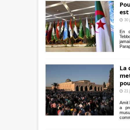
Pou
est
30 
En d
Tebbo
jamai
Parap
La 
met
pou
21 
Amit 
a pr
musu
comm