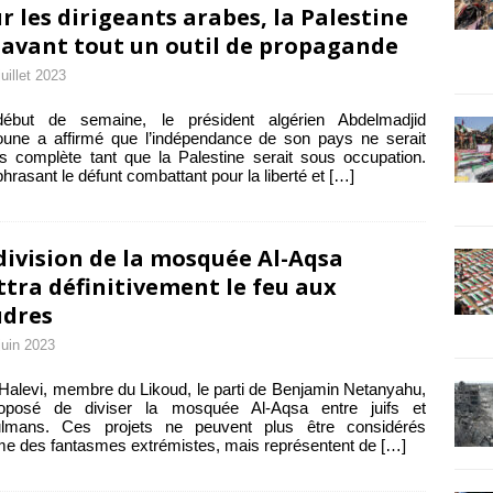
r les dirigeants arabes, la Palestine
 avant tout un outil de propagande
juillet 2023
ébut de semaine, le président algérien Abdelmadjid
une a affirmé que l’indépendance de son pays ne serait
s complète tant que la Palestine serait sous occupation.
hrasant le défunt combattant pour la liberté et
[…]
division de la mosquée Al-Aqsa
tra définitivement le feu aux
dres
juin 2023
Halevi, membre du Likoud, le parti de Benjamin Netanyahu,
oposé de diviser la mosquée Al-Aqsa entre juifs et
lmans. Ces projets ne peuvent plus être considérés
e des fantasmes extrémistes, mais représentent de
[…]