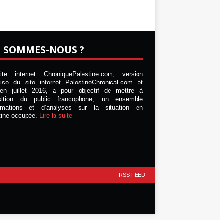
I SOMMES-NOUS ?
te internet ChroniquePalestine.com, version
aise du site internet PalestineChronical.com et
en juillet 2016, a pour objectif de mettre à
osition du public francophone, un ensemble
ormations et d’analyses sur la situation en
tine occupée.
Lire la suite
RSS FEED