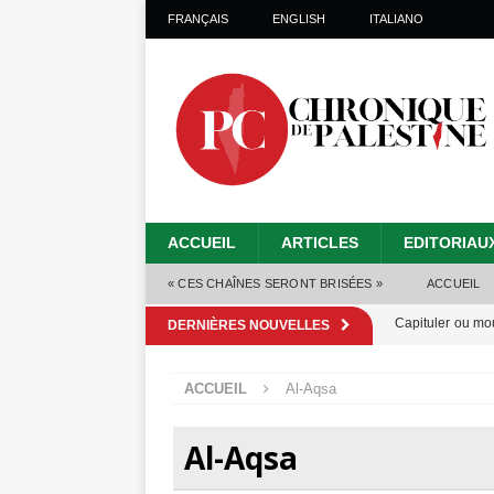
FRANÇAIS
ENGLISH
ITALIANO
ACCUEIL
ARTICLES
EDITORIAU
« CES CHAÎNES SERONT BRISÉES »
ACCUEIL
Capituler ou mo
DERNIÈRES NOUVELLES
6 août 2026 ]
ACCUEIL
Al-Aqsa
Mille jours de gé
Les Israéliens 
Al-Aqsa
Alors que Trump