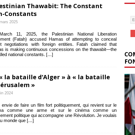
estinian Thawabit: The Constant
n-Constants
mars 2025
arch 11, 2025, the Palestinian National Liberation
ment (Fatah) accused Hamas of attempting to conceal
t negotiations with foreign entities. Fatah claimed that
s is making continuous concessions on the thawabit—the
COM
lled national constants.
[…]
FON
« la bataille d’Alger » à « la bataille
Jérusalem »
uin 2024
i envie de faire un film fort politiquement, qui revient sur le
éma comme une arme et sur le cinéma comme un
ment politique qui accompagne une Révolution. Je voulais
 au monde que
[…]