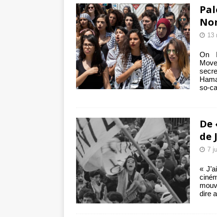
Pal
No
13 
On M
Move
secre
Hama
so-ca
De 
de 
7 j
« J’a
cin
mouve
dire