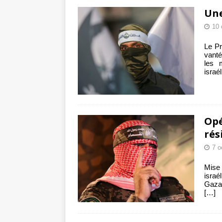
Une
10 
Le Pr
vanté
les 
israé
Opé
rés
7 o
Mise 
israé
Gaza.
[…]