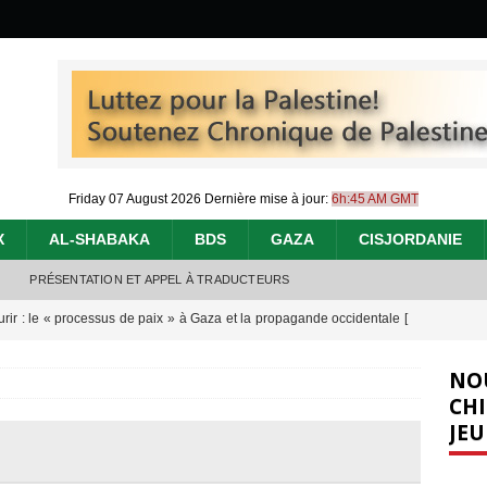
Friday 07 August 2026
Dernière mise à jour:
6h:45 AM GMT
X
AL-SHABAKA
BDS
GAZA
CISJORDANIE
PRÉSENTATION ET APPEL À TRADUCTEURS
urir : le « processus de paix » à Gaza et la propagande occidentale
[
NO
nocide : l’histoire de Gaza au-delà des chiffres
[ 5 août 2026 ]
CHI
JEU
effacent les preuves du génocide à Gaza
[ 4 août 2026 ]
 annonce un « accord de paix » à Gaza, les Israéliens multiplie les