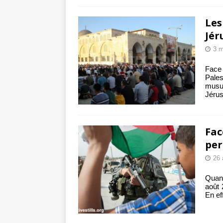
Les
Jér
3 m
Face 
Pale
musu
Jéru
Fac
per
26 
Quan
août 
En ef