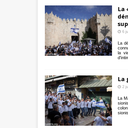
La 
dém
sup
6 j
La dé
connu
la vi
d’int
La 
2 j
La Ma
sioni
colon
sioni