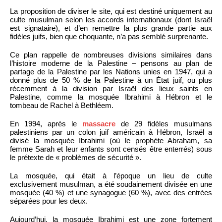
La proposition de diviser le site, qui est destiné uniquement au
culte musulman selon les accords internationaux (dont Israël
est signataire), et d’en remettre la plus grande partie aux
fidèles juifs, bien que choquante, n’a pas semblé surprenante.
Ce plan rappelle de nombreuses divisions similaires dans
l’histoire moderne de la Palestine – pensons au plan de
partage de la Palestine par les Nations unies en 1947, qui a
donné plus de 50 % de la Palestine à un État juif, ou plus
récemment à la division par Israël des lieux saints en
Palestine, comme la mosquée Ibrahimi à Hébron et le
tombeau de Rachel à Bethléem.
En 1994, après le
massacre
de 29 fidèles musulmans
palestiniens par un colon juif américain à Hébron, Israël a
divisé la mosquée Ibrahimi (où le prophète Abraham, sa
femme Sarah et leur enfants sont censés être enterrés) sous
le prétexte de « problèmes de sécurité ».
La mosquée, qui était à l’époque un lieu de culte
exclusivement musulman, a été soudainement divisée en une
mosquée (40 %) et une synagogue (60 %), avec des entrées
séparées pour les deux.
Aujourd’hui, la mosquée Ibrahimi est une zone fortement