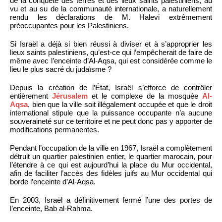
de la conquête des terres et des lieux saints palestiniens, au
vu et au su de la communauté internationale, a naturellement
rendu les déclarations de M. Halevi extrêmement
préoccupantes pour les Palestiniens.
Si Israël a déjà si bien réussi à diviser et à s’approprier les
lieux saints palestiniens, qu’est-ce qui l’empêcherait de faire de
même avec l’enceinte d’Al-Aqsa, qui est considérée comme le
lieu le plus sacré du judaïsme ?
Depuis la création de l’État, Israël s’efforce de contrôler
entièrement
Jérusalem
et le complexe de la mosquée
Al-
Aqsa
, bien que la ville soit illégalement occupée et que le droit
international stipule que la puissance occupante n’a aucune
souveraineté sur ce territoire et ne peut donc pas y apporter de
modifications permanentes.
Pendant l’occupation de la ville en 1967, Israël a complètement
détruit un quartier palestinien entier, le quartier marocain, pour
l’étendre à ce qui est aujourd’hui la place du Mur occidental,
afin de faciliter l’accès des fidèles juifs au Mur occidental qui
borde l’enceinte d’Al-Aqsa.
En 2003, Israël a définitivement fermé l’une des portes de
l’enceinte, Bab al-Rahma.