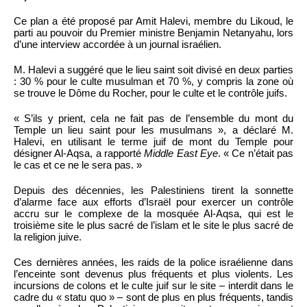
Ce plan a été proposé par Amit Halevi, membre du Likoud, le
parti au pouvoir du Premier ministre Benjamin Netanyahu, lors
d’une interview accordée à un journal israélien.
M. Halevi a suggéré que le lieu saint soit divisé en deux parties
: 30 % pour le culte musulman et 70 %, y compris la zone où
se trouve le Dôme du Rocher, pour le culte et le contrôle juifs.
« S’ils y prient, cela ne fait pas de l’ensemble du mont du
Temple un lieu saint pour les musulmans », a déclaré M.
Halevi, en utilisant le terme juif de mont du Temple pour
désigner Al-Aqsa, a rapporté
Middle East Eye
. « Ce n’était pas
le cas et ce ne le sera pas. »
Depuis des décennies, les Palestiniens tirent la sonnette
d’alarme face aux efforts d’Israël pour exercer un contrôle
accru sur le complexe de la mosquée Al-Aqsa, qui est le
troisième site le plus sacré de l’islam et le site le plus sacré de
la religion juive.
Ces dernières années, les raids de la police israélienne dans
l’enceinte sont devenus plus fréquents et plus violents. Les
incursions de colons et le culte juif sur le site – interdit dans le
cadre du « statu quo » – sont de plus en plus fréquents, tandis