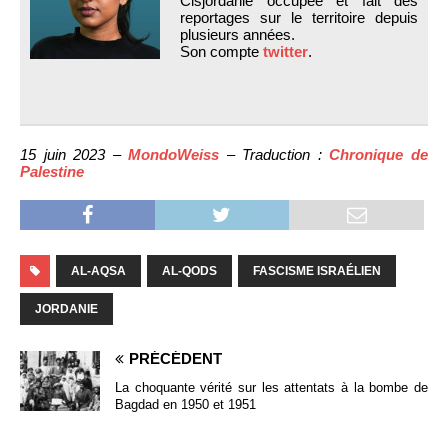
Cisjordanie occupée et fait des
reportages sur le territoire depuis
plusieurs années.
Son compte
twitter
.
15 juin 2023 –
MondoWeiss
– Traduction :
Chronique de
Palestine
AL-AQSA
AL-QODS
FASCISME ISRAÉLIEN
JORDANIE
PRÉCÉDENT
La choquante vérité sur les attentats à la bombe de
Bagdad en 1950 et 1951