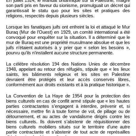
En juillet 1924, le Mandat britannique sur la Palestine, malgré
son parti pris en faveur du sionisme, promulguait un décret qui
garantissait le statu quo pour les sites et pratiques des
religions, respectés depuis plusieurs siècles.
Lorsque les fanatiques juifs ont enfreint la loi et attaqué le Mur
Buraq (Mur de l’Ouest) en 1929, un comité international a été
convoqué pour enquêter sur la situation. Il a déterminé que le
mur de Buraq est une propriété musulmane absolue et que les
juifs n’étaient autorisés à y prier que « selon les besoins »,
pourvu qu’ils n’installent aucune structure permanente.
La célèbre résolution 194 des Nations Unies de décembre
1948, appelant au retour des réfugiés, stipule que « les lieux
saints, les bâtiments religieux et les sites en Palestine
devraient être protégés et leur accès conservés libres,
conformément aux droits existants et à la pratique historique ».
La Convention de La Haye de 1954 pour la protection des
biens culturels en cas de conflit armé stipule que « les hautes
parties contractantes s’engagent à interdire, prévenir et, si
nécessaire, mettre fin à toute forme de vol, de pillage ou de
détournement, et au actes de vandalisme dirigés contre les
biens culturels. Ils doivent s’abstenir de réquisitionner des
biens culturels mobiliers situés sur le territoire d’une autre
partie contractante et s’abstenir de tout acte de représailles