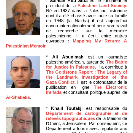
*
Salman Abu Sitta
est le fondateur et
président de la
Palestine Land Society.
Né en 1937 dans la Palestine historique
dont il a été chassé avec toute sa famille
en 1948 (la Nakba) il est aujourd’hui
connu internationalement pour son travail
de recherche sur la mémoire
palestinienne. Il a écrit, entre autres
ouvrages :
Mapping My Return: A
Palestinian Memoir
*
Ali Abunimah
est un journaliste
palestino-américain, auteur de
The Battle
for Justice in Palestine
. Il a contribué à
The Goldstone Report : The Legacy of
the Landmark Investigation of the
Gaza Conflict
. Il est le cofondateur de la
publication en ligne
The Electronic
Intifada
et consultant politique auprès de
Al-Shabaka
.
*
Khalil Toufakji
est responsable du
Département de cartographie et de
relevés topographiques
de la Maison de
l’Orient, à Jérusalem. Par conséquent, ce
Département a fourni avec régularité aux