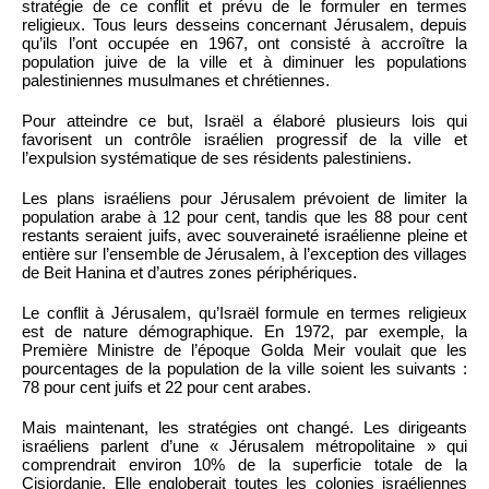
stratégie de ce conflit et prévu de le formuler en termes
religieux. Tous leurs desseins concernant Jérusalem, depuis
qu’ils l’ont occupée en 1967, ont consisté à accroître la
population juive de la ville et à diminuer les populations
palestiniennes musulmanes et chrétiennes.
Pour atteindre ce but, Israël a élaboré plusieurs lois qui
favorisent un contrôle israélien progressif de la ville et
l’expulsion systématique de ses résidents palestiniens.
Les plans israéliens pour Jérusalem prévoient de limiter la
population arabe à 12 pour cent, tandis que les 88 pour cent
restants seraient juifs, avec souveraineté israélienne pleine et
entière sur l’ensemble de Jérusalem, à l’exception des villages
de Beit Hanina et d’autres zones périphériques.
Le conflit à Jérusalem, qu’Israël formule en termes religieux
est de nature démographique. En 1972, par exemple, la
Première Ministre de l’époque Golda Meir voulait que les
pourcentages de la population de la ville soient les suivants :
78 pour cent juifs et 22 pour cent arabes.
Mais maintenant, les stratégies ont changé. Les dirigeants
israéliens parlent d’une « Jérusalem métropolitaine » qui
comprendrait environ 10% de la superficie totale de la
Cisjordanie. Elle engloberait toutes les colonies israéliennes