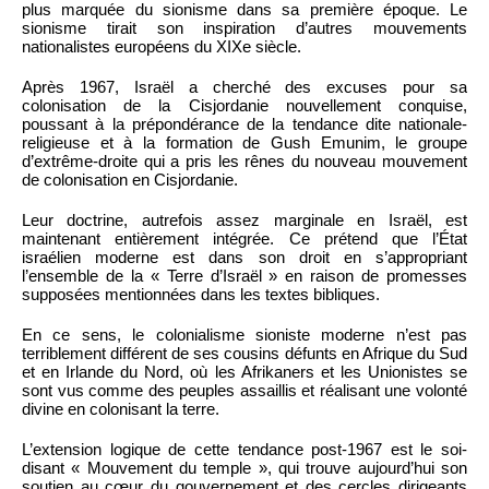
plus marquée du sionisme dans sa première époque. Le
sionisme tirait son inspiration d’autres mouvements
nationalistes européens du XIXe siècle.
Après 1967, Israël a cherché des excuses pour sa
colonisation de la Cisjordanie nouvellement conquise,
poussant à la prépondérance de la tendance dite nationale-
religieuse et à la formation de Gush Emunim, le groupe
d’extrême-droite qui a pris les rênes du nouveau mouvement
de colonisation en Cisjordanie.
Leur doctrine, autrefois assez marginale en Israël, est
maintenant entièrement intégrée. Ce prétend que l’État
israélien moderne est dans son droit en s’appropriant
l’ensemble de la « Terre d’Israël » en raison de promesses
supposées mentionnées dans les textes bibliques.
En ce sens, le colonialisme sioniste moderne n’est pas
terriblement différent de ses cousins ​​défunts en Afrique du Sud
et en Irlande du Nord, où les Afrikaners et les Unionistes se
sont vus comme des peuples assaillis et réalisant une volonté
divine en colonisant la terre.
L’extension logique de cette tendance post-1967 est le soi-
disant « Mouvement du temple », qui trouve aujourd’hui son
soutien au cœur du gouvernement et des cercles dirigeants