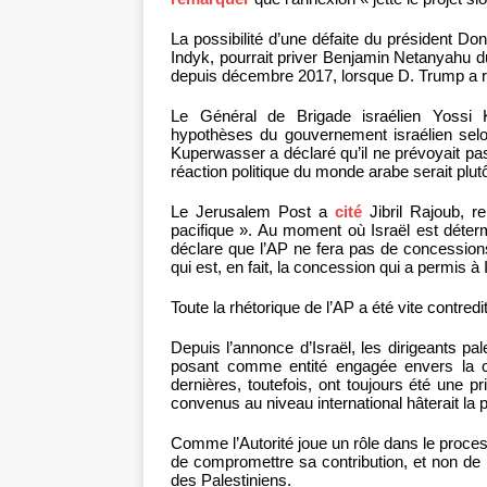
La possibilité d’une défaite du président Do
Indyk, pourrait priver Benjamin Netanyahu du 
depuis décembre 2017, lorsque D. Trump a r
Le Général de Brigade israélien Yossi
hypothèses du gouvernement israélien selon 
Kuperwasser a déclaré qu’il ne prévoyait pa
réaction politique du monde arabe serait plutôt 
Le Jerusalem Post a
cité
Jibril Rajoub, r
pacifique ». Au moment où Israël est déterm
déclare que l’AP ne fera pas de concessions
qui est, en fait, la concession qui a permis à 
Toute la rhétorique de l’AP a été vite contredi
Depuis l’annonce d’Israël, les dirigeants pa
posant comme entité engagée envers la cau
dernières, toutefois, ont toujours été une p
convenus au niveau international hâterait la p
Comme l’Autorité joue un rôle dans le proce
de compromettre sa contribution, et non de 
des Palestiniens.