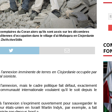
exemplaires du Coran alors qu'ils sont assis sur les décombres
éliennes d'occupation dans le village d'al-Mufaqara en Cisjordanie
Ziv/ActiveStills
COM
FON
 l’annexion imminente de terres en Cisjordanie occupée par
l sioniste.
l’annexion, mais le cadre politique fait défaut, exactement
ommunauté internationale voulaient qu’il le soit depuis le
à l’annexion s’expriment ouvertement pour sauvegarder le
eur états-unien en Israël Martin Indyk, par exemple, a fait
ioniste par-dessus bord ».