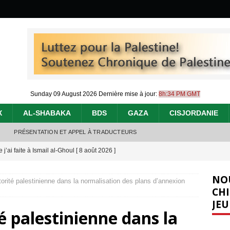
Sunday 09 August 2026
Dernière mise à jour:
8h:34 PM GMT
X
AL-SHABAKA
BDS
GAZA
CISJORDANIE
PRÉSENTATION ET APPEL À TRADUCTEURS
j’ai faite à Ismail al-Ghoul
[ 8 août 2026 ]
éliens bombardent des entrepôts de médicaments, aggravant ainsi la
NO
utorité palestinienne dans la normalisation des plans d’annexion
déjà dramatique
[ 7 août 2026 ]
CHI
JEU
urir : le « processus de paix » à Gaza et la propagande occidentale
[
té palestinienne dans la