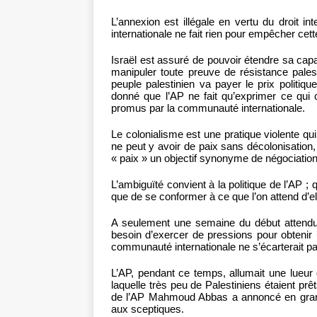
L’annexion est illégale en vertu du droit i
internationale ne fait rien pour empêcher cett
Israël est assuré de pouvoir étendre sa capa
manipuler toute preuve de résistance palesti
peuple palestinien va payer le prix politiq
donné que l’AP ne fait qu’exprimer ce qui c
promus par la communauté internationale.
Le colonialisme est une pratique violente qui
ne peut y avoir de paix sans décolonisation
« paix » un objectif synonyme de négociation
L’ambiguïté convient à la politique de l’AP 
que de se conformer à ce que l’on attend d’el
A seulement une semaine du début attendu
besoin d’exercer de pressions pour obtenir un
communauté internationale ne s’écarterait pa
L’AP, pendant ce temps, allumait une lueur d
laquelle très peu de Palestiniens étaient prê
de l’AP Mahmoud Abbas a annoncé en grand
aux sceptiques.