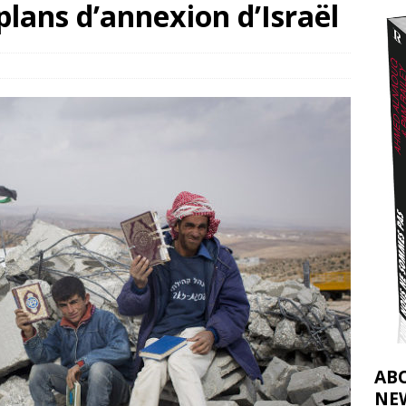
plans d’annexion d’Israël
nocide : l’histoire de Gaza au-delà des chiffres
[ 5 août 2026 ]
tifs de la CIJ sur la Palestine : possibilités et limites
[ 8 août 2026 ]
AB
NE