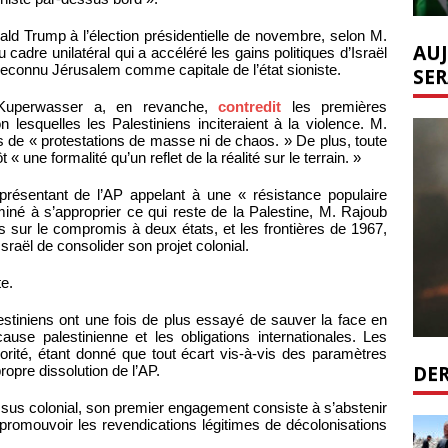
nald Trump à l’élection présidentielle de novembre, selon M.
AUJ
cadre unilatéral qui a accéléré les gains politiques d’Israël
econnu Jérusalem comme capitale de l’état sioniste.
SER
 Kuperwasser a, en revanche,
contredit
les premières
lesquelles les Palestiniens inciteraient à la violence. M.
s de « protestations de masse ni de chaos. » De plus, toute
« une formalité qu’un reflet de la réalité sur le terrain. »
eprésentant de l’AP appelant à une « résistance populaire
iné à s’approprier ce qui reste de la Palestine, M. Rajoub
 sur le compromis à deux états, et les frontières de 1967,
Israël de consolider son projet colonial.
te.
lestiniens ont une fois de plus essayé de sauver la face en
se palestinienne et les obligations internationales. Les
riorité, étant donné que tout écart vis-à-vis des paramètres
DER
ropre dissolution de l’AP.
ssus colonial, son premier engagement consiste à s’abstenir
promouvoir les revendications légitimes de décolonisations