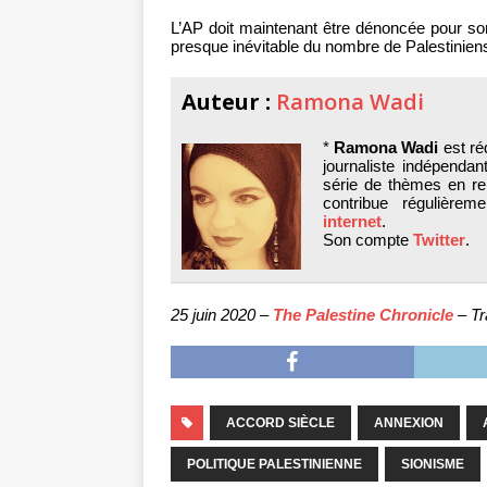
L’AP doit maintenant être dénoncée pour son
presque inévitable du nombre de Palestiniens
Auteur :
Ramona Wadi
*
Ramona Wadi
est ré
journaliste indépendan
série de thèmes en rela
contribue régulière
internet
.
Son compte
Twitter
.
25 juin 2020 –
The Palestine Chronicle
– Tr
ACCORD SIÈCLE
ANNEXION
POLITIQUE PALESTINIENNE
SIONISME