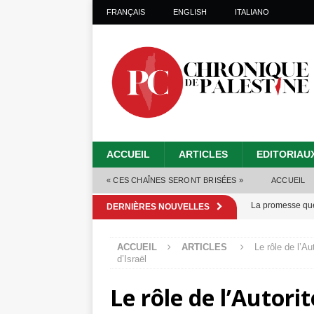
FRANÇAIS
ENGLISH
ITALIANO
ACCUEIL
ARTICLES
EDITORIAU
« CES CHAÎNES SERONT BRISÉES »
ACCUEIL
La promesse que 
DERNIÈRES NOUVELLES
Gaza : les Isra
ACCUEIL
ARTICLES
Le rôle de l’A
crise sanitaire 
d’Israël
Capituler ou mo
Le rôle de l’Autori
6 août 2026 ]