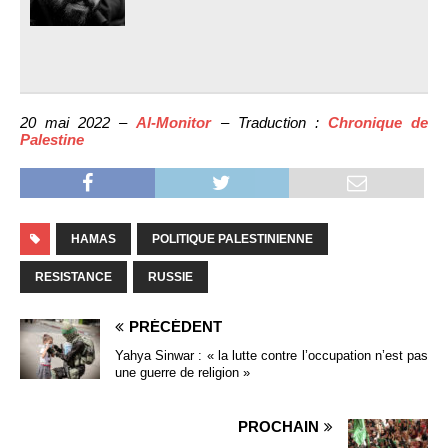
20 mai 2022 –
Al-Monitor
– Traduction :
Chronique de
Palestine
HAMAS
POLITIQUE PALESTINIENNE
RESISTANCE
RUSSIE
PRÉCÉDENT
Yahya Sinwar : « la lutte contre l’occupation n’est pas
une guerre de religion »
PROCHAIN