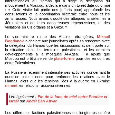
internationales du Hamas qui a dirigé la délégation du
mouvement à Moscou, a déclaré dans un tweet daté du 6 mai
: « Cette visite fait partie des [efforts pour] approfondir les
consultations et la coordination bilatérale entre nous et les
amis russes. Nous avons discuté des attaques israéliennes à
Jérusalem et de leurs dangereuses répercussions, et des
violations en Cisjordanie et à Gaza. »
Le vice-ministre russe des Affaires étrangères,
Mikhail
Bogdanov,
a déclaré aux journalistes après sa rencontre avec
la délégation du Hamas que les discussions avaient porté sur
la situation dans les territoires palestiniens et les derniers
développements à la mosquée Al-Aqsa. Il a ajouté que
Moscou est prêt à servir de
plate-forme
pour des rencontres
entre Palestiniens.
La Russie a récemment intensifié ses activités concernant la
question palestinienne pour renforcer les relations avec le
Hamas, alors que les tensions liées à la guerre en Ukraine
minent
les relations russo-israéliennes.
Lire également :
Fin de la lune de miel entre Poutine et
Israël
par
Abdel Bari Atwan
Les différentes factions palestiniennes ont longtemps espéré