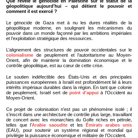
Que révèle le génocide en Palestine sur le statut de la
géopolitique aujourd’hui – qui détient le pouvoir et
comment il est exercé ?
Le génocide de Gaza met à nu les dures réalités de la
géopolitique moderne, en soulignant les mécanismes du
pouvoir dans un monde façonné par les ambitions impériales
et l’exploitation stratégique des ressources.
L’alignement des structures de pouvoir occidentales sur le
colonialisme
de peuplement et l’autoritarisme au Moyen-
Orient, afin de maintenir la domination économique et le
contrôle géopolitique, est au cœur de cette crise.
Le soutien indéfectible des États-Unis et des principales
puissances européennes à Israël est profondément lié à leurs
intérêts impériaux durables dans la région. En tant que colonie
de peuplement, Israël sert de
point d’appui
à l’Occident au
Moyen-Orient.
Ce projet de colonisation n’est pas un phénomène isolé ; il
s’inscrit dans une architecture de contrôle plus large, travaillant
de concert avec les monarchies du Golfe riches en pétrole,
telles que l’
Arabie saoudite
et les
Émirats arabes unis
(EAU), pour soutenir un système régional et mondial qui
privilégie la puissance économique et militaire de l’Occident.