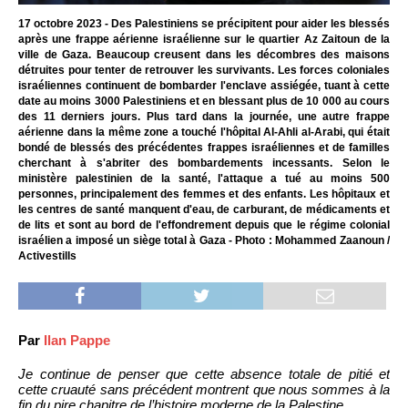
17 octobre 2023 - Des Palestiniens se précipitent pour aider les blessés
après une frappe aérienne israélienne sur le quartier Az Zaitoun de la
ville de Gaza. Beaucoup creusent dans les décombres des maisons
détruites pour tenter de retrouver les survivants. Les forces coloniales
israéliennes continuent de bombarder l'enclave assiégée, tuant à cette
date au moins 3000 Palestiniens et en blessant plus de 10 000 au cours
des 11 derniers jours. Plus tard dans la journée, une autre frappe
aérienne dans la même zone a touché l'hôpital Al-Ahli al-Arabi, qui était
bondé de blessés des précédentes frappes israéliennes et de familles
cherchant à s'abriter des bombardements incessants. Selon le
ministère palestinien de la santé, l'attaque a tué au moins 500
personnes, principalement des femmes et des enfants. Les hôpitaux et
les centres de santé manquent d'eau, de carburant, de médicaments et
de lits et sont au bord de l'effondrement depuis que le régime colonial
israélien a imposé un siège total à Gaza - Photo : Mohammed Zaanoun /
Activestills
Par
Ilan Pappe
Je continue de penser que cette absence totale de pitié et
cette cruauté sans précédent montrent que nous sommes à la
fin du pire chapitre de l’histoire moderne de la Palestine.