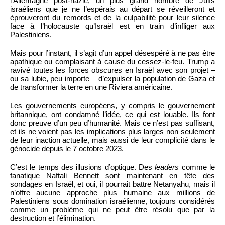
l’Allemagne post-nazie, un plus grand nombre de Juifs
israéliens que je ne l’espérais au départ se réveilleront et
éprouveront du remords et de la culpabilité pour leur silence
face à l’holocauste qu’Israël est en train d’infliger aux
Palestiniens.
Mais pour l’instant, il s’agit d’un appel désespéré à ne pas être
apathique ou complaisant à cause du cessez-le-feu. Trump a
ravivé toutes les forces obscures en Israël avec son projet –
ou sa lubie, peu importe – d’expulser la population de Gaza et
de transformer la terre en une Riviera américaine.
Les gouvernements européens, y compris le gouvernement
britannique, ont condamné l’idée, ce qui est louable. Ils font
donc preuve d’un peu d’humanité. Mais ce n’est pas suffisant,
et ils ne voient pas les implications plus larges non seulement
de leur inaction actuelle, mais aussi de leur complicité dans le
génocide depuis le 7 octobre 2023.
C’est le temps des illusions d’optique. Des
leaders
comme le
fanatique Naftali Bennett sont maintenant en tête des
sondages en Israël, et oui, il pourrait battre Netanyahu, mais il
n’offre aucune approche plus humaine aux millions de
Palestiniens sous domination israélienne, toujours considérés
comme un problème qui ne peut être résolu que par la
destruction et l’élimination.