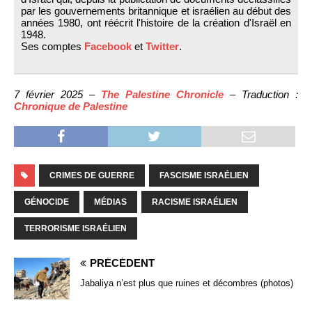
par les gouvernements britannique et israélien au début des
années 1980, ont réécrit l'histoire de la création d'Israël en
1948.
Ses comptes
Facebook
et
Twitter
.
7 février 2025 –
The Palestine Chronicle
– Traduction :
Chronique de Palestine
CRIMES DE GUERRE
FASCISME ISRAÉLIEN
GÉNOCIDE
MÉDIAS
RACISME ISRAÉLIEN
TERRORISME ISRAÉLIEN
PRÉCÉDENT
Jabaliya n’est plus que ruines et décombres (photos)