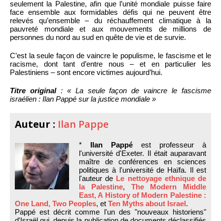
seulement la Palestine, afin que l’unité mondiale puisse faire
face ensemble aux formidables défis qui ne peuvent être
relevés qu’ensemble – du réchauffement climatique à la
pauvreté mondiale et aux mouvements de millions de
personnes du nord au sud en quête de vie et de survie.
C’est la seule façon de vaincre le populisme, le fascisme et le
racisme, dont tant d’entre nous – et en particulier les
Palestiniens – sont encore victimes aujourd’hui.
Titre original
: « La seule façon de vaincre le fascisme
israélien : Ilan Pappé sur la justice mondiale »
Auteur :
Ilan Pappe
*
Ilan Pappé
est professeur à
l'université d'Exeter. Il était auparavant
maître de conférences en sciences
politiques à l'université de Haïfa. Il est
l'auteur de
Le nettoyage ethnique de
la Palestine
,
The Modern Middle
East, A History of Modern Palestine :
One Land, Two Peoples
, et
Ten Myths about Israel
.
Pappé est décrit comme l'un des "nouveaux historiens"
d'Israël qui, depuis la publication de documents déclassifiés