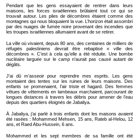
Pendant que les gens essayaient de rentrer dans leurs
maisons, les forces israéliennes brûlaient tout ce qui se
trouvait autour. Les piles de décombres étaient comme des
montagnes qui nous bloquaient la vue. L’horizon était assombri
par des nuages de fumée noire provenant des incendies que
les troupes israéliennes allumaient avant de se retirer.
La ville où vivaient, depuis 80 ans, des centaines de milliers de
réfugiés palestiniens devrait être rebaptisé « ville des
décombres ». C’est à cela qu’elle a été réduite. Une bombe
nucléaire larguée sur le camp n’aurait pas causé autant de
dégâts.
J’ai dû m’asseoir pour reprendre mes esprits. Les gens
montaient des tentes sur les ruines de leurs maisons. Des
enfants se promenaient, l’air triste et hagard. Des femmes
vêtues de vêtements en lambeaux marchaient, parcourant de
longues distances à travers les débris pour amener de l’eau
depuis des quartiers éloignés de Jabaliya.
À Jabaliya, j’ai parlé à trois enfants dont les maisons avaient
été rasées : Mohammed Mehsen, 15 ans, Rateb al-Helou, 12
ans, et Raed Abu-Hussein, 6 ans.
Mohammed et les sept membres de sa famille ont été