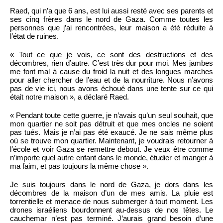
Raed, qui n’a que 6 ans, est lui aussi resté avec ses parents et
ses cinq frères dans le nord de Gaza. Comme toutes les
personnes que j’ai rencontrées, leur maison a été réduite à
l’état de ruines.
« Tout ce que je vois, ce sont des destructions et des
décombres, rien d’autre. C’est très dur pour moi. Mes jambes
me font mal à cause du froid la nuit et des longues marches
pour aller chercher de l’eau et de la nourriture. Nous n’avons
pas de vie ici, nous avons échoué dans une tente sur ce qui
était notre maison », a déclaré Raed.
« Pendant toute cette guerre, je n’avais qu’un seul souhait, que
mon quartier ne soit pas détruit et que mes oncles ne soient
pas tués. Mais je n’ai pas été exaucé. Je ne sais même plus
où se trouve mon quartier. Maintenant, je voudrais retourner à
l’école et voir Gaza se remettre debout. Je veux être comme
n’importe quel autre enfant dans le monde, étudier et manger à
ma faim, et pas toujours la même chose ».
Je suis toujours dans le nord de Gaza, je dors dans les
décombres de la maison d’un de mes amis. La pluie est
torrentielle et menace de nous submerger à tout moment. Les
drones israéliens bourdonnent au-dessus de nos têtes. Le
cauchemar n’est pas terminé. J’aurais grand besoin d’une