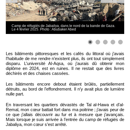
Camp de réfugiés de Jabailya, dans le nord de la bande de Gaza.
Le 4 février 2025. Photo : Abubaker Abed
Les bâtiments pittoresques et les cafés du littoral où j’avais
l’habitude de me rendre n’existent plus, ils ont tout simplement
disparu. L’université Al-Aqsa, où j’aurais dû obtenir mon
diplôme en 2024, est en ruines. Il ne restait que des livres
déchirés et des chaises cassées.
Les bâtiments encore debout étaient brûlés, partiellement
détruits, au bord de l’effondrement. Il n’y avait plus de lumière
nulle part.
En traversant les quartiers dévastés de Tal al-Hawa et d’al-
Remal, mon cœur battait fort dans ma poitrine ; j’avais peur de
ce que j’allais découvrir au fur et à mesure que j’avançais.
Mais lorsque je suis arrivée à l’entrée du camp de réfugiés de
Jabaliya, mon cœur s’est arrêté.