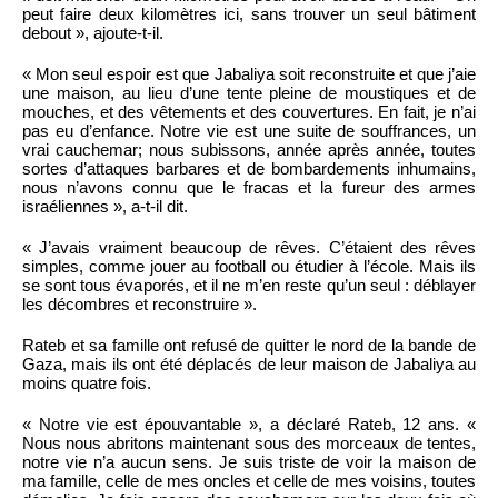
peut faire deux kilomètres ici, sans trouver un seul bâtiment
debout », ajoute-t-il.
« Mon seul espoir est que Jabaliya soit reconstruite et que j’aie
une maison, au lieu d’une tente pleine de moustiques et de
mouches, et des vêtements et des couvertures. En fait, je n’ai
pas eu d’enfance. Notre vie est une suite de souffrances, un
vrai cauchemar; nous subissons, année après année, toutes
sortes d’attaques barbares et de bombardements inhumains,
nous n’avons connu que le fracas et la fureur des armes
israéliennes », a-t-il dit.
« J’avais vraiment beaucoup de rêves. C’étaient des rêves
simples, comme jouer au football ou étudier à l’école. Mais ils
se sont tous évaporés, et il ne m’en reste qu’un seul : déblayer
les décombres et reconstruire ».
Rateb et sa famille ont refusé de quitter le nord de la bande de
Gaza, mais ils ont été déplacés de leur maison de Jabaliya au
moins quatre fois.
« Notre vie est épouvantable », a déclaré Rateb, 12 ans. «
Nous nous abritons maintenant sous des morceaux de tentes,
notre vie n’a aucun sens. Je suis triste de voir la maison de
ma famille, celle de mes oncles et celle de mes voisins, toutes