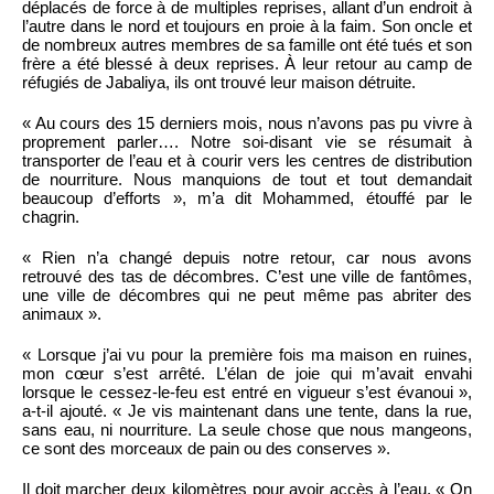
déplacés de force à de multiples reprises, allant d’un endroit à
l’autre dans le nord et toujours en proie à la faim. Son oncle et
de nombreux autres membres de sa famille ont été tués et son
frère a été blessé à deux reprises. À leur retour au camp de
réfugiés de Jabaliya, ils ont trouvé leur maison détruite.
« Au cours des 15 derniers mois, nous n’avons pas pu vivre à
proprement parler…. Notre soi-disant vie se résumait à
transporter de l’eau et à courir vers les centres de distribution
de nourriture. Nous manquions de tout et tout demandait
beaucoup d’efforts », m’a dit Mohammed, étouffé par le
chagrin.
« Rien n’a changé depuis notre retour, car nous avons
retrouvé des tas de décombres. C’est une ville de fantômes,
une ville de décombres qui ne peut même pas abriter des
animaux ».
« Lorsque j’ai vu pour la première fois ma maison en ruines,
mon cœur s’est arrêté. L’élan de joie qui m’avait envahi
lorsque le cessez-le-feu est entré en vigueur s’est évanoui »,
a-t-il ajouté. « Je vis maintenant dans une tente, dans la rue,
sans eau, ni nourriture. La seule chose que nous mangeons,
ce sont des morceaux de pain ou des conserves ».
Il doit marcher deux kilomètres pour avoir accès à l’eau. « On