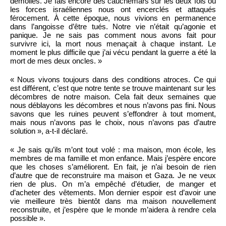
démolies. Je fais encore des cauchemars sur les deux fois où
les forces israéliennes nous ont encerclés et attaqués
férocement. À cette époque, nous vivions en permanence
dans l’angoisse d’être tués. Notre vie n’était qu’agonie et
panique. Je ne sais pas comment nous avons fait pour
survivre ici, la mort nous menaçait à chaque instant. Le
moment le plus difficile que j’ai vécu pendant la guerre a été la
mort de mes deux oncles. »
« Nous vivons toujours dans des conditions atroces. Ce qui
est différent, c’est que notre tente se trouve maintenant sur les
décombres de notre maison. Cela fait deux semaines que
nous déblayons les décombres et nous n’avons pas fini. Nous
savons que les ruines peuvent s’effondrer à tout moment,
mais nous n’avons pas le choix, nous n’avons pas d’autre
solution », a-t-il déclaré.
« Je sais qu’ils m’ont tout volé : ma maison, mon école, les
membres de ma famille et mon enfance. Mais j’espère encore
que les choses s’améliorent. En fait, je n’ai besoin de rien
d’autre que de reconstruire ma maison et Gaza. Je ne veux
rien de plus. On m’a empêché d’étudier, de manger et
d’acheter des vêtements. Mon dernier espoir est d’avoir une
vie meilleure très bientôt dans ma maison nouvellement
reconstruite, et j’espère que le monde m’aidera à rendre cela
possible ».