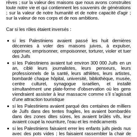
rêves ; sur la valeur des maisons que nous avons construites
toute notre vie et qui contiennent les souvenirs de générations
; sur la valeur de notre humanité et de notre capacité d’agir ;
sur la valeur de nos corps et de nos ambitions.
Car si les rôles étaient inversés :
si les Palestiniens avaient passé les huit dernières
décennies à voler des maisons juives, à expulser,
opprimer, emprisonner, empoisonner, torturer, violer et tuer
des Juifs
si les Palestiniens avaient tué environ 300 000 Juifs en un
an, ciblé leurs journalistes, leurs penseurs, leurs
professionnels de la santé, leurs athlètes, leurs artistes,
bombardé chaque hôpital, université, bibliothèque, musée,
centre culturel, synagogue israélien, et installé
simultanément une plate-forme d’observation où les gens
viendraient assister à leur massacre comme s’il s’agissait
d’une attraction touristique
si les Palestiniens avaient parqué des centaines de milliers
de Juifs dans des tentes fragiles, les avaient bombardés
dans des zones dites sûres, les avaient brûlés vifs, leur
avaient coupé la nourriture, l’eau et les médicaments
si les Palestiniens faisaient errer les enfants juifs pieds nus
avec des pots vides ; les faisaient rassembler la chair de