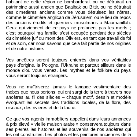
habitant de cette région ne bombarderait ou ne détruirait un
patrimoine aussi ancien que Baalbak ou Bittir, ou ne détruirait
des cimetières anciens comme vous détruisez les nôtres,
comme le cimetière anglican de Jérusalem ou le lieu de repos
des anciens érudits et guerriers musulmans à Maamanillah.
Ceux qui viennent de ce pays ne profanent pas les morts ;
c’est pourquoi ma famille s’est occupée pendant des siècles
du cimetière juif du mont des Oliviers, en tant que travail de foi
et de soin, car nous savons que cela fait partie de nos origines
et de notre histoire.
Vos ancêtres seront toujours enterrés dans vos véritables
pays d’origine, la Pologne, l’Ukraine et partout ailleurs dans le
monde d’où vous venez. Les mythes et le folklore du pays
vous seront toujours étrangers.
Vous ne maîtriserez jamais le langage vestimentaire des
thobes que nous portons, qui ont surgi de la terre à travers nos
ancêtres au fil des siècles – chaque motif, dessin et modèle
évoquant les secrets des traditions locales, de la flore, des
oiseaux, des rivières et de la faune.
Ce que vos agents immobiliers appellent dans leurs annonces
à prix élevé « vieille maison arabe » conservera toujours dans
ses pierres les histoires et les souvenirs de nos ancêtres qui
les ont construites. Les photos et les peintures anciennes de la