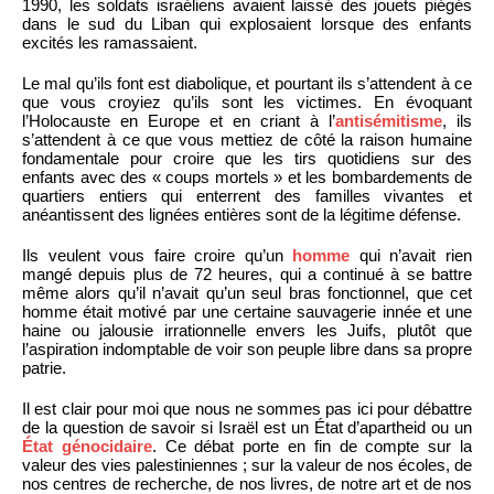
1990, les soldats israéliens avaient laissé des jouets piégés
dans le sud du Liban qui explosaient lorsque des enfants
excités les ramassaient.
Le mal qu’ils font est diabolique, et pourtant ils s’attendent à ce
que vous croyiez qu’ils sont les victimes. En évoquant
l’Holocauste en Europe et en criant à l’
antisémitisme
, ils
s’attendent à ce que vous mettiez de côté la raison humaine
fondamentale pour croire que les tirs quotidiens sur des
enfants avec des « coups mortels » et les bombardements de
quartiers entiers qui enterrent des familles vivantes et
anéantissent des lignées entières sont de la légitime défense.
Ils veulent vous faire croire qu’un
homme
qui n’avait rien
mangé depuis plus de 72 heures, qui a continué à se battre
même alors qu’il n’avait qu’un seul bras fonctionnel, que cet
homme était motivé par une certaine sauvagerie innée et une
haine ou jalousie irrationnelle envers les Juifs, plutôt que
l’aspiration indomptable de voir son peuple libre dans sa propre
patrie.
Il est clair pour moi que nous ne sommes pas ici pour débattre
de la question de savoir si Israël est un État d’apartheid ou un
État génocidaire
. Ce débat porte en fin de compte sur la
valeur des vies palestiniennes ; sur la valeur de nos écoles, de
nos centres de recherche, de nos livres, de notre art et de nos