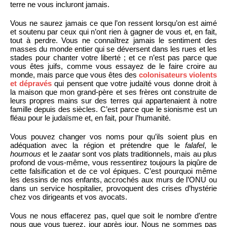
terre ne vous incluront jamais.
Vous ne saurez jamais ce que l’on ressent lorsqu’on est aimé
et soutenu par ceux qui n’ont rien à gagner de vous et, en fait,
tout à perdre. Vous ne connaîtrez jamais le sentiment des
masses du monde entier qui se déversent dans les rues et les
stades pour chanter votre liberté ; et ce n’est pas parce que
vous êtes juifs, comme vous essayez de le faire croire au
monde, mais parce que vous êtes des
colonisateurs violents
et dépravés
qui pensent que votre judaïté vous donne droit à
la maison que mon grand-père et ses frères ont construite de
leurs propres mains sur des terres qui appartenaient à notre
famille depuis des siècles. C’est parce que le sionisme est un
fléau pour le judaïsme et, en fait, pour l’humanité.
Vous pouvez changer vos noms pour qu’ils soient plus en
adéquation avec la région et prétendre que le
falafel
, le
houmous
et le
zaatar
sont vos plats traditionnels, mais au plus
profond de vous-même, vous ressentirez toujours la piqûre de
cette falsification et de ce vol épiques. C’est pourquoi même
les dessins de nos enfants, accrochés aux murs de l’ONU ou
dans un service hospitalier, provoquent des crises d’hystérie
chez vos dirigeants et vos avocats.
Vous ne nous effacerez pas, quel que soit le nombre d’entre
nous que vous tuerez, jour après jour. Nous ne sommes pas