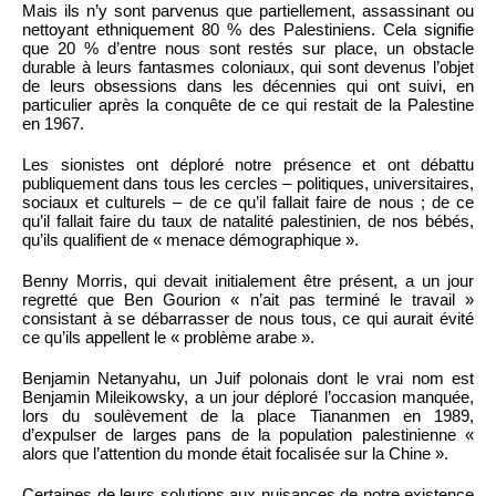
Mais ils n’y sont parvenus que partiellement, assassinant ou
nettoyant ethniquement 80 % des Palestiniens. Cela signifie
que 20 % d’entre nous sont restés sur place, un obstacle
durable à leurs fantasmes coloniaux, qui sont devenus l’objet
de leurs obsessions dans les décennies qui ont suivi, en
particulier après la conquête de ce qui restait de la Palestine
en 1967.
Les sionistes ont déploré notre présence et ont débattu
publiquement dans tous les cercles – politiques, universitaires,
sociaux et culturels – de ce qu’il fallait faire de nous ; de ce
qu’il fallait faire du taux de natalité palestinien, de nos bébés,
qu’ils qualifient de « menace démographique ».
Benny Morris, qui devait initialement être présent, a un jour
regretté que Ben Gourion « n’ait pas terminé le travail »
consistant à se débarrasser de nous tous, ce qui aurait évité
ce qu’ils appellent le « problème arabe ».
Benjamin Netanyahu, un Juif polonais dont le vrai nom est
Benjamin Mileikowsky, a un jour déploré l’occasion manquée,
lors du soulèvement de la place Tiananmen en 1989,
d’expulser de larges pans de la population palestinienne «
alors que l’attention du monde était focalisée sur la Chine ».
Certaines de leurs solutions aux nuisances de notre existence