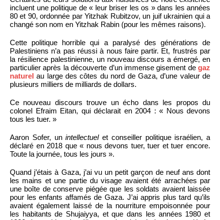
incluent une politique de « leur briser les os » dans les années
80 et 90, ordonnée par Yitzhak Rubitzov, un juif ukrainien qui a
changé son nom en Yitzhak Rabin (pour les mêmes raisons).
Cette politique horrible qui a paralysé des générations de
Palestiniens n’a pas réussi à nous faire partir. Et, frustrés par
la résilience palestinienne, un nouveau discours a émergé, en
particulier après la découverte d’un immense gisement de
gaz
naturel
au large des côtes du nord de Gaza, d’une valeur de
plusieurs milliers de milliards de dollars.
Ce nouveau discours trouve un écho dans les propos du
colonel Efraim Eitan, qui déclarait en 2004 : « Nous devons
tous les tuer. »
Aaron Sofer, un
intellectuel
et conseiller politique israélien, a
déclaré en 2018 que « nous devons tuer, tuer et tuer encore.
Toute la journée, tous les jours ».
Quand j’étais à Gaza, j’ai vu un petit garçon de neuf ans dont
les mains et une partie du visage avaient été arrachées par
une boîte de conserve piégée que les soldats avaient laissée
pour les enfants affamés de Gaza. J’ai appris plus tard qu’ils
avaient également laissé de la nourriture empoisonnée pour
les habitants de Shujaiyya, et que dans les années 1980 et