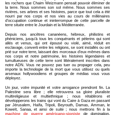
les rochers que Chaim Weizmann pensait pouvoir éliminer de
la terre. Nous sommes son sol même. Nous sommes ses
rivières, ses arbres et ses histoires, parce que tout cela a été
nourri par nos corps et nos vies au cours de millénaires
d’occupation continue et ininterrompue de cette parcelle de
terre située entre le Jourdain et la Méditerranée.
Depuis nos ancêtres cananéens, hébreux, philistins et
phéniciens, jusqu’à tous les conquérants et pèlerins qui sont
allés et venus, qui ont épousé ou violé, aimé, réduit en
esclavage, converti entre les religions, se sont installés ou ont
prié sur notre terre, laissant des morceaux d’eux-mêmes dans
nos corps et notre patrimoine, les histoires légendaires et
tumultueuses de cette terre sont littéralement inscrites dans
notre ADN. Vous ne pouvez pas tuer ou propager cela, peu
importe la technologie de la mort que vous utilisez ou quels
arsenaux hollywoodiens et groupes de médias vous vous
déployez.
Un jour, votre impunité et votre arrogance prendront fin. La
Palestine sera libre ; elle retrouvera sa gloire pluraliste
multireligieuse et multiethnique ; nous rétablirons et
développerons les trains qui vont du Caire à Gaza en passant
par Jérusalem, Haïfa, Tripoli, Beyrouth, Damas, Amman, le
Koweït, Sanaa, et ainsi de suite ; nous mettrons fin à la
machine de guerre américano-sioniste
de domination,