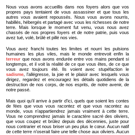
Nous vous avons accueillis dans nos foyers alors que vos
propres pays tentaient de vous assassiner et que tous les
autres vous avaient repoussés. Nous vous avons nourris,
habillés, hébergés et partagé avec vous les richesses de notre
terre. Mais lorsque le moment fut venu, vous nous avez
chassés de nos propres foyers et de notre patrie, puis vous
avez tué, volé, brûlé et pillé nos vies.
Vous avez franchi toutes les limites et nourri les pulsions
humaines les plus viles, mais le monde entrevoit enfin la
terreur
que nous avons endurée entre vos mains pendant si
longtemps, et il voit la réalité de ce que vous êtes, de ce que
vous avez toujours été. Ils voient avec stupéfaction le
sadisme
, l’allégresse, la joie et le plaisir avec lesquels vous
dirigez, regardez et encouragez les détails quotidiens de la
destruction de nos corps, de nos esprits, de notre avenir, de
notre passé.
Mais quoi qu’il arrive à partir d’ici, quels que soient les contes
de fées que vous vous racontez et que vous racontez au
monde, vous n’appartiendrez jamais vraiment à cette terre.
Vous ne comprendrez jamais le caractère sacré des oliviers,
que vous coupez et brûlez depuis des décennies, juste pour
nous contrarier et nous briser un peu plus le cœur. Aucun natif
de cette terre n’oserait faire une telle chose aux oliviers. Aucun