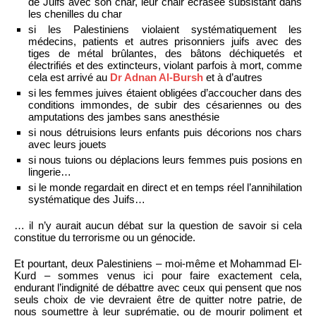
de Juifs avec son char, leur chair écrasée subsistant dans
les chenilles du char
si les Palestiniens violaient systématiquement les
médecins, patients et autres prisonniers juifs avec des
tiges de métal brûlantes, des bâtons déchiquetés et
électrifiés et des extincteurs, violant parfois à mort, comme
cela est arrivé au
Dr Adnan Al-Bursh
et à d’autres
si les femmes juives étaient obligées d’accoucher dans des
conditions immondes, de subir des césariennes ou des
amputations des jambes sans anesthésie
si nous détruisions leurs enfants puis décorions nos chars
avec leurs jouets
si nous tuions ou déplacions leurs femmes puis posions en
lingerie…
si le monde regardait en direct et en temps réel l’annihilation
systématique des Juifs…
… il n’y aurait aucun débat sur la question de savoir si cela
constitue du terrorisme ou un génocide.
Et pourtant, deux Palestiniens – moi-même et Mohammad El-
Kurd – sommes venus ici pour faire exactement cela,
endurant l’indignité de débattre avec ceux qui pensent que nos
seuls choix de vie devraient être de quitter notre patrie, de
nous soumettre à leur suprématie, ou de mourir poliment et