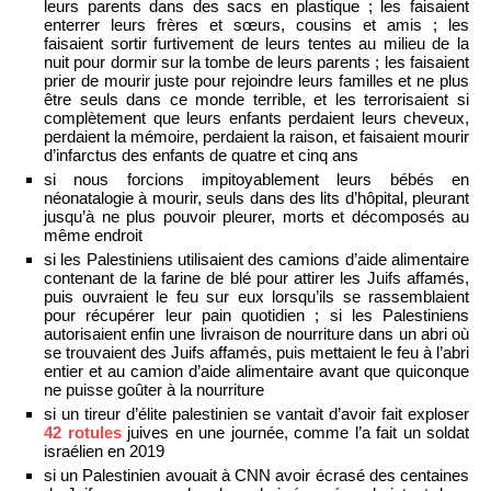
leurs parents dans des sacs en plastique ; les faisaient
enterrer leurs frères et sœurs, cousins ​​et amis ; les
faisaient sortir furtivement de leurs tentes au milieu de la
nuit pour dormir sur la tombe de leurs parents ; les faisaient
prier de mourir juste pour rejoindre leurs familles et ne plus
être seuls dans ce monde terrible, et les terrorisaient si
complètement que leurs enfants perdaient leurs cheveux,
perdaient la mémoire, perdaient la raison, et faisaient mourir
d’infarctus des enfants de quatre et cinq ans
si nous forcions impitoyablement leurs bébés en
néonatalogie à mourir, seuls dans des lits d’hôpital, pleurant
jusqu’à ne plus pouvoir pleurer, morts et décomposés au
même endroit
si les Palestiniens utilisaient des camions d’aide alimentaire
contenant de la farine de blé pour attirer les Juifs affamés,
puis ouvraient le feu sur eux lorsqu’ils se rassemblaient
pour récupérer leur pain quotidien ; si les Palestiniens
autorisaient enfin une livraison de nourriture dans un abri où
se trouvaient des Juifs affamés, puis mettaient le feu à l’abri
entier et au camion d’aide alimentaire avant que quiconque
ne puisse goûter à la nourriture
si un tireur d’élite palestinien se vantait d’avoir fait exploser
42 rotules
juives en une journée, comme l’a fait un soldat
israélien en 2019
si un Palestinien avouait à CNN avoir écrasé des centaines