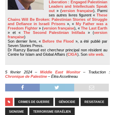
Liberation : Engaged Palestinian
Leaders and Intellectuals Speak
out
» (
version française
). Parmi
ses autres livres figurent «
These
Chains Will Be Broken: Palestinian Stories of Struggle
and Defiance in Israeli Prisons
», «
My Father was a
Freedom Fighter
» (
version française
), «
The Last Earth
» et «
The Second Palestinian Intifada
» (
version
française
)
Son dernier livre, «
Before the Flood
», a été publié par
Seven Stories Press.
Dr Ramzy Baroud est chercheur principal non résident au
Centre for Islam and Global Affairs (
CIGA
). Son
site web
.
5 février 2024 –
Middle East Monitor
– Traduction :
Chronique de Palestine
– Éléa Asselineau
CRIMES DE GUERRE
GÉNOCIDE
RESISTANCE
SIONISME
TERRORISME ISRAÉLIEN