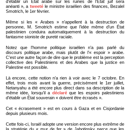
d’établir un État arabe sur les ruines de l’État juif sera
anéanti », a
tweeté
le ministre israélien des finances, Bezalel
Smotrich, le 1er février.
Même si les « Arabes » n’appellent à la destruction de
personne, M. Smotrich estime que l’idée même d’un État
palestinien conduira automatiquement à la destruction du
fantasme sioniste de pureté raciale.
Notez que l’homme politique israélien n’a pas parlé du
discours politique arabe, mais plutôt de l’« espoir » arabe.
C’est une autre façon de dire que le problème est la perception
collective des Palestiniens et des Arabes que la justice en
Palestine est possible.
Là encore, cette notion n’a rien à voir avec le 7 octobre. En
effet, trois mois avant la guerre, précisément le 1er juillet,
Netanyahu a été encore plus direct dans sa description de la
même idée, lorsqu’il a
déclaré
que les espoirs palestiniens
d’établir un État souverain « doivent être écrasés ».
Cet « écrasement » est en cours à Gaza et en Cisjordanie
depuis plusieurs mois.
Cette fois-ci, Israël adopte une version encore plus extrême de
la stratégie du « mur de fer » de Jabotinsky parce que les