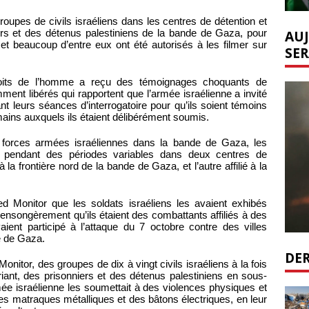
roupes de civils israéliens dans les centres de détention et
AUJ
rs et des détenus palestiniens de la bande de Gaza, pour
 et beaucoup d’entre eux ont été autorisés à les filmer sur
SER
roits de l’homme a reçu des témoignages choquants de
ment libérés qui rapportent que l’armée israélienne a invité
nt leurs séances d’interrogatoire pour qu’ils soient témoins
mains auxquels ils étaient délibérément soumis.
s forces armées israéliennes dans la bande de Gaza, les
és pendant des périodes variables dans deux centres de
 la frontière nord de la bande de Gaza, et l’autre affilié à la
d Monitor que les soldats israéliens les avaient exhibés
mensongèrement qu’ils étaient des combattants affiliés à des
aient participé à l’attaque du 7 octobre contre des villes
de de Gaza.
DER
itor, des groupes de dix à vingt civils israéliens à la fois
 riant, des prisonniers et des détenus palestiniens en sous-
ée israélienne les soumettait à des violences physiques et
s matraques métalliques et des bâtons électriques, en leur