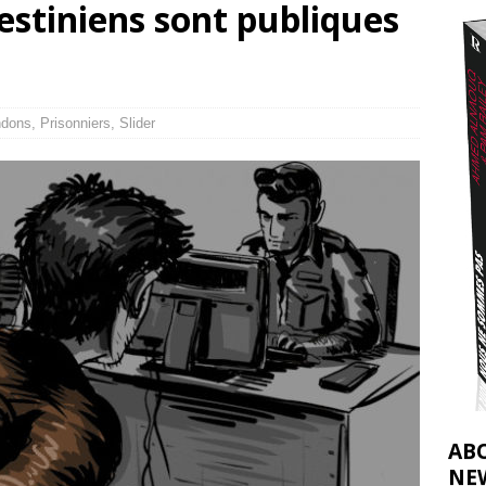
lestiniens sont publiques
2026 ]
éliens bombardent des entrepôts de médicaments, aggravant ainsi la
déjà dramatique
[ 7 août 2026 ]
ndons
,
Prisonniers
,
Slider
AB
NE