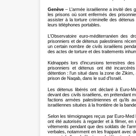
Genève
– L’armée israélienne a invité des g
les prisons où sont enfermés des prisonnie
assister à la torture criminelle des détenus
leurs téléphones portables.
L’Observatoire euro-méditerranéen des d
prisonniers et de détenus palestiniens récem
un certain nombre de civils israéliens penda
des actes de torture et des traitements inhu
Kidnappés lors d’incursions terrestres de
prisonniers et détenus ont été incarcér
détention : l’un situé dans la zone de Zikim, à
prison de Naqab, dans le sud d’Israël.
Les détenus libérés ont déclaré à Euro-Me
devant des civils israéliens, en prétendant 
factions armées palestiniennes et qu’ils av
israéliennes situées à la frontière de la ban
Selon les témoignages reçus par Euro-Med Mon
ont été autorisés à regarder et à filmer, en
vêtements pendant que des soldats de l’arm
verbales, notamment en les frappant avec de