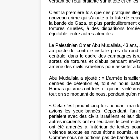
versant de l’eau brûlante sur la tête et en les 
C’est la première fois que ces pratiques illé
nouveau crime qui s’ajoute à la liste de ceu
la bande de Gaza, et plus particulièrement 
tortures cruelles, à des disparitions forcé
équitable, entre autres atrocités.
Le Palestinien Omar Abu Mudallala, 43 ans, a
au poste de contrôle installé près du rond
centrale, dans le cadre des campagnes israé
sortes de tortures et d’abus pendant envir
amené des civils israéliens pour assister à l
Abu Mudallala a ajouté : « L’armée israélie
centres de détention et, tout en nous batta
Hamas qui vous ont tués et qui ont violé vos 
tout en se moquant de nous, pendant qu’on nous
« Cela s’est produit cinq fois pendant ma dé
avions les yeux bandés. Cependant, l’un 
parlaient avec des civils israéliens et leur
autres incidents ont eu lieu dans le centre 
ont été amenés à l’intérieur de tentes pour
violence auxquelles nous étions soumis, et il
Comme nous ne portions pas de bandeau à l’é