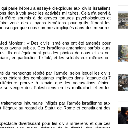
qui parle hébreu a essayé d’expliquer aux civils israéliens
ns rien à voir avec les activités militaires. Cela n’a servi à
lu d’être soumis à de graves tortures psychologiques et
re venir des citoyens israéliens pour qu’ils filment les
te mensonger que nous sommes impliqués dans des meurtres
ed Monitor : « Des civils israéliens ont été amenés pour
 nous avons subies. Ces Israéliens amenaient parfois leurs
us. Ils ont également pris des photos de nous et les ont
aux, en particulier ‘TikTok’, et les soldats eux-mêmes ont
ité du mensonge répété par l’armée, selon lequel les civils
éliens étaient des combattants impliqués dans l’attaque du 7
ultérieure prouve à l’envie que les accusations étaient
 de se venger des Palestiniens en les maltraitant et en les
es traitements inhumains infligés par l’armée israélienne aux
nt illégaux au regard du Statut de Rome et constituent des
ectacle divertissant pour les civils israéliens et que ces