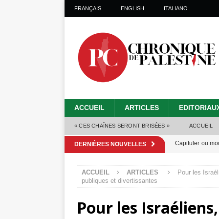
FRANÇAIS
ENGLISH
ITALIANO
ACCUEIL
ARTICLES
EDITORIAU
« CES CHAÎNES SERONT BRISÉES »
ACCUEIL
Capituler ou mo
DERNIÈRES NOUVELLES
6 août 2026 ]
ACCUEIL
ARTICLES
Pour les Israé
Mille jours de gé
publiques et divertissantes
Les Israéliens 
Pour les Israéliens
Alors que Trump