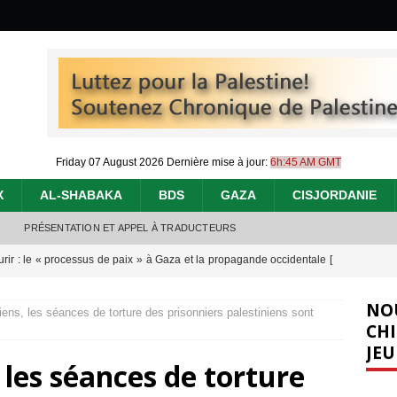
Friday 07 August 2026
Dernière mise à jour:
6h:45 AM GMT
X
AL-SHABAKA
BDS
GAZA
CISJORDANIE
PRÉSENTATION ET APPEL À TRADUCTEURS
urir : le « processus de paix » à Gaza et la propagande occidentale
[
NO
liens, les séances de torture des prisonniers palestiniens sont
nocide : l’histoire de Gaza au-delà des chiffres
[ 5 août 2026 ]
CHI
JEU
effacent les preuves du génocide à Gaza
[ 4 août 2026 ]
, les séances de torture
 annonce un « accord de paix » à Gaza, les Israéliens multiplie les