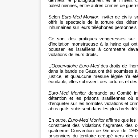
derniers le photographient et le filment 
palestiniennes, entre autres crimes de guerr
Selon
Euro-Med Monitor
, inviter de civils 
offrir le spectacle de la torture des déte
inhumaines sur leurs téléphones personnel
Ce sont des pratiques vengeresses sur f
d’incitation monstrueuse à la haine qui ont
pousser les Israéliens à commettre dava
violations de leurs droits.
L’
Observatoire Euro-Med
des droits de l’ho
dans la bande de Gaza ont été soumises à un
justice, et qu’aucune mesure légale n’a ét
équitable, elles subissent des tortures et d
Euro-Med Monitor
demande au Comité inter
détention et les prisons israéliennes où 
d’enquêter sur les horribles violations et crim
abus qu’ils subissent dans les plus brefs déla
En outre,
Euro-Med Monitor
affirme que les 
constituent des violations flagrantes des c
quatrième Convention de Genève de 1949, 
prisonniers du territoire occupé vers des c