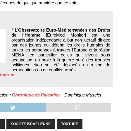
 détenues de quelque manière que ce soit.
* L'
Observatoire Euro-Méditerranéen des Droits
de l'Homme
[EuroMed Monitor] est une
organisation indépendante à but non lucratif dirigée
par des jeunes qui défend les droits humains de
toutes les personnes à travers l'Europe et la région
MENA, en particulier celles qui vivent sous
occupation, en proie à la guerre ou à des troubles
politiques et/ou ont été déplacés en raison de
persécutions ou de conflits armés.
stagram
.
tion :
Chronique de Palestine
– Dominique Muselet
S
SOCIÉTÉ ISRAÉLIENNE
TORTURE