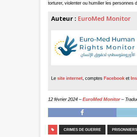
torturer, violenter ou humilier les personnes
Auteur :
EuroMed Monitor
Le
site internet
, comptes
Facebook
et
In
12 février 2024 –
EuroMed Monitor
– Traduc
CRIMES DE GUERRE
PRISONNIER