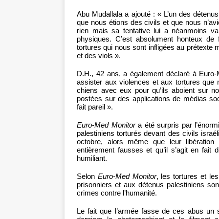
Abu Mudallala a ajouté : « L’un des détenus 
que nous étions des civils et que nous n’avio
rien mais sa tentative lui a néanmoins va
physiques. C’est absolument honteux de fai
tortures qui nous sont infligées au prétex
et des viols ».
D.H., 42 ans, a également déclaré à Euro-M
assister aux violences et aux tortures que
chiens avec eux pour qu’ils aboient sur no
postées sur des applications de médias soci
fait pareil ».
Euro-Med Monitor
a été surpris par l’énorm
palestiniens torturés devant des civils isra
octobre, alors même que leur libération 
entièrement fausses et qu’il s’agit en fait
humiliant.
Selon
Euro-Med Monitor
, les tortures et l
prisonniers et aux détenus palestiniens so
crimes contre l’humanité.
Le fait que l’armée fasse de ces abus un sp