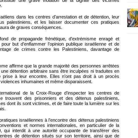
constitue une grave violation de la dignité des victimes
e.
israéliens dans les centres d’arrestation et de détention, leur
nus palestiniens, et les laisser documenter ces pratiques
s aura de graves conséquences.
ond de propagande frénétique, d’extrémisme enragé et
 pour but d’enflammer l’opinion publique israélienne et de
ntage de crimes contre les Palestiniens, davantage de
mme affirme que la grande majorité des personnes arrêtées
e détention arbitraire sans être inculpées ni traduites en
é prise à leur encontre. Elles n’ont pas droit à un procès
es violences inhumaines et même disparaissent.
national de la Croix-Rouge d’inspecter les centres de
se trouvent des prisonniers et des détenus palestiniens,
es dont ils sont victimes, et de faire toute la lumière sur les
is.
pratiques israéliennes à l’encontre des détenus palestiniens
onventions et normes internationales, en particulier de la
qui interdit à une autorité occupante de transférer des
entres de détention situés sur son territoire, ainsi que de