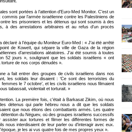
insultant.
gales sont portées à l’attention d’Euro-Med Monitor. C’est un
x commis par l’armée israélienne contre les Palestiniens de
contre les prisonniers et les détenus qui sont soumis à des
es, à des arrestations arbitraires et au refus d’un procès
 déclaré à l’équipe du Moniteur Euro-Med : « J’ai été arrêté
-point de Koweït, qui sépare la ville de Gaza de la région
liennes d’arrestations aléatoires. J’ai été soumis à toutes
on 52 jours », soulignant que les soldats israéliens « ont
a torture de nos corps dénudés ».
nne a fait entrer des groupes de civils israéliens dans nos
nt, les soldats leur disaient : ‘Ce sont des terroristes du
femmes le 7 octobre’, et les civils israéliens nous filmaient
 tabassait, violentait et torturait. »
tention. La première fois, c’était à Barkasat Zikim, où nous
des détenus qui parle hébreu nous a dit que les soldats
 disaient que nous étions des combattants armés. Les quatre
de détention du Néguev, où des groupes israéliens successifs
 assister aux tortures et filmer les différentes formes de
s nous interdisaient de leur parler ou d’interagir avec eux.
poque, je les ai vus quatre fois de mes propres yeux ».