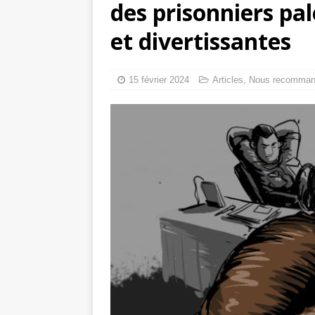
des prisonniers pa
tueries
[ 4 août 
et divertissantes
Gaza : les Isra
crise sanitaire 
15 février 2024
Articles
,
Nous recomma