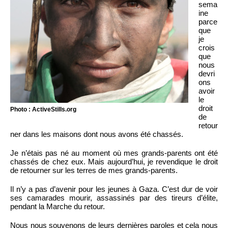
sema
ine
parce
que
je
crois
que
nous
devri
ons
avoir
le
droit
Photo : ActiveStills.org
de
retour
ner dans les maisons dont nous avons été chassés.
Je n’étais pas né au moment où mes grands-parents ont été
chassés de chez eux. Mais aujourd’hui, je revendique le droit
de retourner sur les terres de mes grands-parents.
Il n’y a pas d’avenir pour les jeunes à Gaza. C’est dur de voir
ses camarades mourir, assassinés par des tireurs d’élite,
pendant la Marche du retour.
Nous nous souvenons de leurs dernières paroles et cela nous