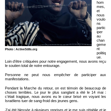
hom
mes,
et
nous
voulo
ns
partic
iper
au
chan
geme
nt
Photo : ActiveStills.org
politiq
ue.
Loin d’être critiquées pour notre engagement, nous avons reçu
le soutien total de notre entourage.
Personne ne peut nous empêcher de participer aux
manifestations.
Pendant la Marche du retour, on est témoin de beaucoup de
choses terribles. Le jour le plus sanglant a été le 14 mai :
c’était tragique, nous avons eu le cœur brisé en voyant les
Israéliens tuer de sang-froid des jeunes gens.
J’ai été blessée à plusieurs reprises et je me suis rétablie et je