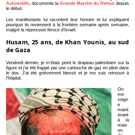
Activestills
, documente la
Grande Marche du Retour
depuis
le début.
Les manifestants lui racontent leur histoire et lui expliquent
pourquoi ils reviennent à la frontière semaine après semaine,
malgré la répression féroce d’Israël.
Husam, 25 ans, de Khan Younis, au sud
de Gaza
Vendredi dernier, je m’étais peint le drapeau palestinien sur la
figure et j’ai été frappé par une cartouche de gaz en plein dans
le dos. J’ai été grièvement blessé et je me suis retrouvé à
l’hôpital.
On
me
soign
e
maint
enant
à la
mais
on.