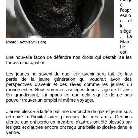
é
l’oppr
essio
n et
le
siège
. La
Marc
Photo : ActiveStills.org
he
est
une nouvelle façon de défendre nos droits qui déstabilise les
forces d’occupation.
Les jeunes ne savent de quoi leur avenir sera fait. Je fais
partie de la jeune génération qui voudrait avoir des
perspectives d’avenir et des rêves comme les jeunes du
monde entier. Nous sommes assiégés depuis l’âge de 11 ans.
En grandissant, j’ai appris ce que cela signifie de ne pas
pouvoir trouver un emploi ni même voyager.
J’ai été blessé à la tête par une cartouche de gaz et je me suis
retrouvé à l’hôpital avec plusieurs de mes amis. Certains
d’entre eux ont perdu un membre, d’autres ont été blessés par
les gaz et d’autres encore ont reçu une balle explosive dans le
ventre.