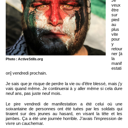
Je
veux
être
sur
pied
au
plus
vite
pour
y
retour
ner [à
la
Photo : ActiveStills.org
manif
estati
on] vendredi prochain.
Je sais que je risque de perdre la vie ou d’être blessé, mais j’y
vais quand même. Je continuerai à y aller même si cela dure
neuf ans, pas juste neuf mois.
Le pire vendredi de manifestation a été celui où une
soixantaine de personnes ont été tuées par les soldats qui
tiraient sur des jeunes au hasard, en visant la tête et les
jambes. Ça a été une journée horrible. J’avais l’impression de
vivre un cauchemar.