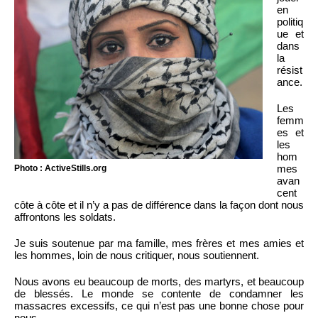
en
politiq
ue et
dans
la
résist
ance.
Les
femm
es et
les
hom
mes
Photo : ActiveStills.org
avan
cent
côte à côte et il n’y a pas de différence dans la façon dont nous
affrontons les soldats.
Je suis soutenue par ma famille, mes frères et mes amies et
les hommes, loin de nous critiquer, nous soutiennent.
Nous avons eu beaucoup de morts, des martyrs, et beaucoup
de blessés. Le monde se contente de condamner les
massacres excessifs, ce qui n’est pas une bonne chose pour
nous.