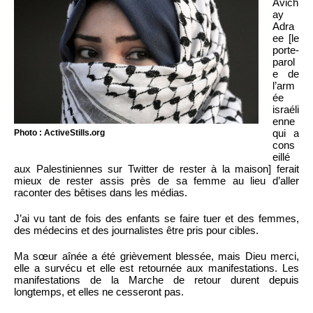
Avich
ay
Adra
ee [le
porte-
parol
e de
l’arm
ée
israéli
enne
qui a
Photo : ActiveStills.org
cons
eillé
aux Palestiniennes sur Twitter de rester à la maison] ferait
mieux de rester assis près de sa femme au lieu d’aller
raconter des bêtises dans les médias.
J’ai vu tant de fois des enfants se faire tuer et des femmes,
des médecins et des journalistes être pris pour cibles.
Ma sœur aînée a été grièvement blessée, mais Dieu merci,
elle a survécu et elle est retournée aux manifestations. Les
manifestations de la Marche de retour durent depuis
longtemps, et elles ne cesseront pas.