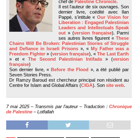
chef de
Palestine Chronicle
.
Il est l'auteur de six ouvrages. Son
dernier livre, coédité avec Ilan
Pappé, s'intitule «
Our Vision for
Liberation : Engaged Palestinian
Leaders and Intellectuals Speak
out
» (
version française
). Parmi
ses autres livres figurent «
These
Chains Will Be Broken: Palestinian Stories of Struggle
and Defiance in Israeli Prisons
», «
My Father was a
Freedom Fighter
» (
version française
), «
The Last Earth
» et «
The Second Palestinian Intifada
» (
version
française
)
Son dernier livre, «
Before the Flood
», a été publié par
Seven Stories Press.
Dr Ramzy Baroud est chercheur principal non résident au
Centre for Islam and Global Affairs (
CIGA
). Son
site web
.
7 mai 2025 – Transmis par l’auteur – Traduction :
Chronique
de Palestine
– Lotfallah