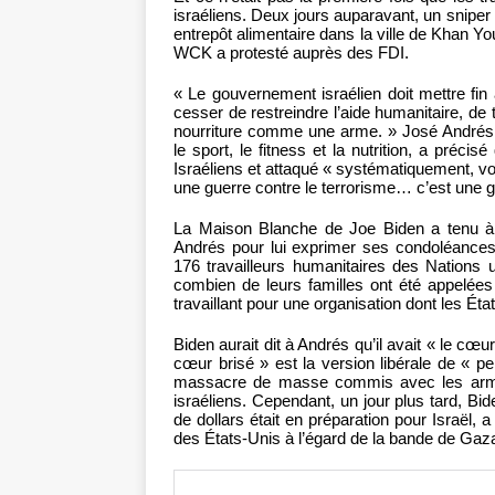
israéliens. Deux jours auparavant, un sniper 
entrepôt alimentaire dans la ville de Khan Yo
WCK a protesté auprès des FDI.
« Le gouvernement israélien doit mettre fin
cesser de restreindre l’aide humanitaire, de tu
nourriture comme une arme. » José Andrés,
le sport, le fitness et la nutrition, a préc
Israéliens et attaqué « systématiquement, voi
une guerre contre le terrorisme… c’est une g
La Maison Blanche de Joe Biden a tenu à f
Andrés pour lui exprimer ses condoléances
176 travailleurs humanitaires des Nations 
combien de leurs familles ont été appelée
travaillant pour une organisation dont les É
Biden aurait dit à Andrés qu’il avait « le cœur
cœur brisé » est la version libérale de « pe
massacre de masse commis avec les armes
israéliens. Cependant, un jour plus tard, Bi
de dollars était en préparation pour Israël, a f
des États-Unis à l’égard de la bande de Gaz