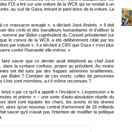
des FDI a tiré sur une voiture de la WCK qui se rendait à un
unès, au sud de Gaza, brisant le pare-brise de la voiture. La
 à ce massacre aveugle », a déclaré José Andrés. « Il doit
er des civils et des travailleurs humanitaires et d’utiliser la
 nommé par Biden coprésident du Conseil présidentiel sur
isé que le convoi de la WCK a été délibérément ciblé par les
ture par voiture ». Il a déclaré à CBS que Gaza « n’est plus
uerre contre l’humanité elle-même. »
aire savoir que ce dernier avait téléphoné au chef José
, dans la syntaxe confuse, propre au président. Au moins
unies ont été tués par des frappes aériennes israéliennes,
s par Biden ? Combien de ces morts, celles de personnes
tats-Unis sont membres, a-t-il même reconnues ?
 brisé » par ce qu’il a appelé « l’incident ». L’expression « le
nsées et prières » – une sorte d’auto-absolution rituelle du
 dont sont équipés les chars, les avions et les drones
den, alors qu’un nouveau contrat d’armement de 18 milliards
ait savoir qu’il n’avait pas l’intention de modifier la politique
a.