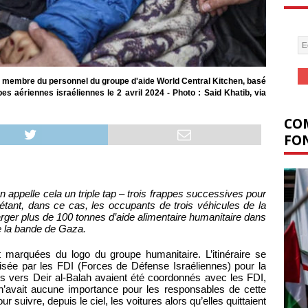
n membre du personnel du groupe d'aide World Central Kitchen, basé
es aériennes israéliennes le 2 avril 2024 - Photo : Said Khatib, via
COM
FON
n appelle cela un triple tap – trois frappes successives pour
e étant, dans ce cas, les occupants de trois véhicules de la
rger plus de 100 tonnes d’aide alimentaire humanitaire dans
de la bande de Gaza.
t marquées du logo du groupe humanitaire. L’itinéraire se
risée par les FDI (Forces de Défense Israéliennes) pour la
cules vers Deir al-Balah avaient été coordonnés avec les FDI,
 n’avait aucune importance pour les responsables de cette
 suivre, depuis le ciel, les voitures alors qu’elles quittaient