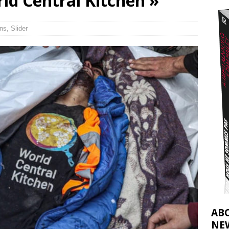
ld Central Kitchen »
2026 ]
éliens bombardent des entrepôts de médicaments, aggravant ainsi la
ns
,
Slider
déjà dramatique
[ 7 août 2026 ]
AB
NE