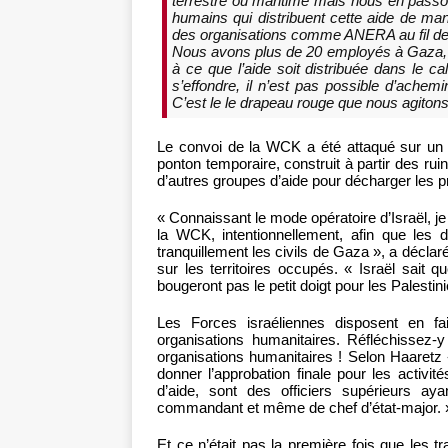
terrestre ou maritime mais nous en passon
humains qui distribuent cette aide de man
des organisations comme ANERA au fil de
Nous avons plus de 20 employés à Gaza, m
à ce que l’aide soit distribuée dans le c
s’effondre, il n’est pas possible d’achem
C’est le le drapeau rouge que nous agiton
Le convoi de la WCK a été attaqué sur un t
ponton temporaire, construit à partir des ru
d’autres groupes d’aide pour décharger les p
« Connaissant le mode opératoire d’Israël, je
la WCK, intentionnellement, afin que les d
tranquillement les civils de Gaza », a décla
sur les territoires occupés. « Israël sait
bougeront pas le petit doigt pour les Palestin
Les Forces israéliennes disposent en fai
organisations humanitaires. Réfléchissez-
organisations humanitaires ! Selon Haaretz 
donner l’approbation finale pour les activit
d’aide, sont des officiers supérieurs a
commandant et même de chef d’état-major. 
Et ce n’était pas la première fois que les t