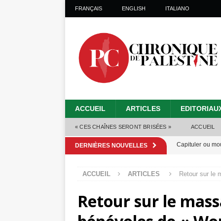
FRANÇAIS
ENGLISH
ITALIANO
ACCUEIL
ARTICLES
EDITORIAU
« CES CHAÎNES SERONT BRISÉES »
ACCUEIL
Capituler ou mo
DERNIÈRES NOUVELLES
6 août 2026 ]
ACCUEIL
ARTICLES
Retour sur le 
Mille jours de gé
Retour sur le mass
Les Israéliens 
Alors que Trump