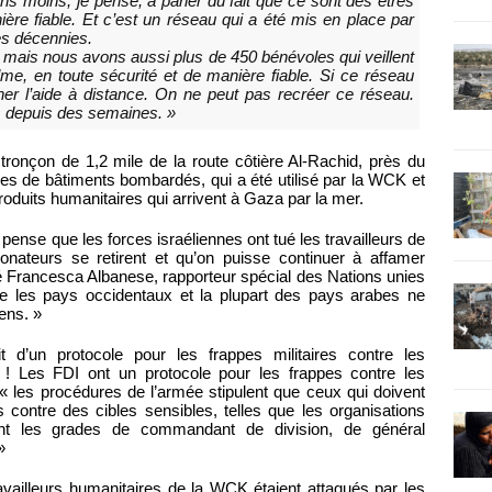
s moins, je pense, à parler du fait que ce sont des êtres
ière fiable. Et c’est un réseau qui a été mis en place par
s décennies.
ais nous avons aussi plus de 450 bénévoles qui veillent
alme, en toute sécurité et de manière fiable. Si ce réseau
iner l’aide à distance. On ne peut pas recréer ce réseau.
s depuis des semaines. »
ronçon de 1,2 mile de la route côtière Al-Rachid, près du
ines de bâtiments bombardés, qui a été utilisé par la WCK et
roduits humanitaires qui arrivent à Gaza par la mer.
 pense que les forces israéliennes ont tué les travailleurs de
onateurs se retirent et qu’on puisse continuer à affamer
ré Francesca Albanese, rapporteur spécial des Nations unies
 que les pays occidentaux et la plupart des pays arabes ne
iens. »
t d’un protocole pour les frappes militaires contre les
y ! Les FDI ont un protocole pour les frappes contre les
« les procédures de l’armée stipulent que ceux qui doivent
és contre des cibles sensibles, telles que les organisations
yant les grades de commandant de division, de général
»
ravailleurs humanitaires de la WCK étaient attaqués par les