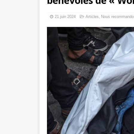
bénévoles de « Wor
tueries
[ 4 août 
Gaza : les Isra
21 juin 2024
Articles
,
Nous recommando
crise sanitaire 