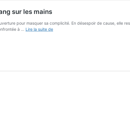
ang sur les mains
verture pour masquer sa complicité. En désespoir de cause, elle ress
Génocide
onfrontée à …
Lire la suite de
à
Gaza
:
Biden
a
plus
que
du
sang
sur
les
mains