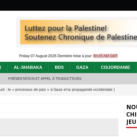
Friday 07 August 2026
Dernière mise à jour:
6h:45 AM GMT
X
AL-SHABAKA
BDS
GAZA
CISJORDANIE
PRÉSENTATION ET APPEL À TRADUCTEURS
urir : le « processus de paix » à Gaza et la propagande occidentale
[
NO
nocide : l’histoire de Gaza au-delà des chiffres
[ 5 août 2026 ]
CHI
JEU
effacent les preuves du génocide à Gaza
[ 4 août 2026 ]
 annonce un « accord de paix » à Gaza, les Israéliens multiplie les