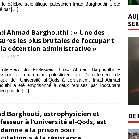
 le célèbre scientifique palestinien Imad Barghouthi a été
é par
[…]
AUJ
SER
d Ahmad Barghouthi : « Une des
ures les plus brutales de l’occupant
 la détention administrative »
anvier 2017
interview du Professeur Imad Ahmad Barghouthi –
esseur et chercheur palestinien au Département de
ique de l’Université al-Qods à Jérusalem, Imad Ahmad
houthi a été emprisonné à deux reprises par l’occupant
lien pour le
[…]
d Barghouti, astrophysicien et
DER
fesseur à l’université al-Qods, est
damné à la prison pour
ncitation » à la résistance