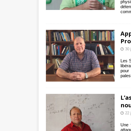
physi
déten
comma
App
Pro
30 
Les S
libér
pour 
pales
L’a
nou
22 
Une v
attaq