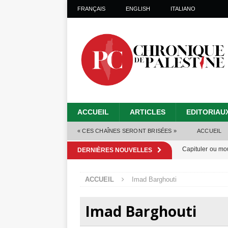
FRANÇAIS
ENGLISH
ITALIANO
ACCUEIL
ARTICLES
EDITORIAU
« CES CHAÎNES SERONT BRISÉES »
ACCUEIL
Capituler ou mo
DERNIÈRES NOUVELLES
6 août 2026 ]
ACCUEIL
Imad Barghouti
Mille jours de gé
Les Israéliens 
Imad Barghouti
Alors que Trump