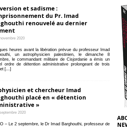
2026 ]
version et sadisme :
éliens bombardent des entrepôts de médicaments, aggravant ainsi la
mprisonnement du Pr. Imad
ghouthi renouvelé au dernier
déjà dramatique
[ 7 août 2026 ]
ment
 novembre 2020
ues heures avant la libération prévue du professeur Imad
houthi, un astrophysicien palestinien, le dimanche 8
mbre, le commandant militaire de Cisjordanie a émis un
l ordre de détention administrative prolongeant de trois
 et
[…]
physicien et chercheur Imad
ghouthi placé en « détention
inistrative »
septembre 2020
AB
NE
– Le 2 septembre, le Dr Imad Barghouthi, professeur de