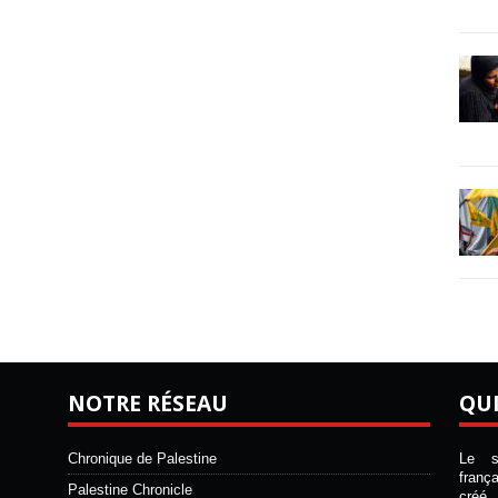
NOTRE RÉSEAU
QU
Chronique de Palestine
Le si
franç
Palestine Chronicle
créé 