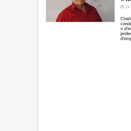
14 
Charl
cond
« d’i
prof
d’em