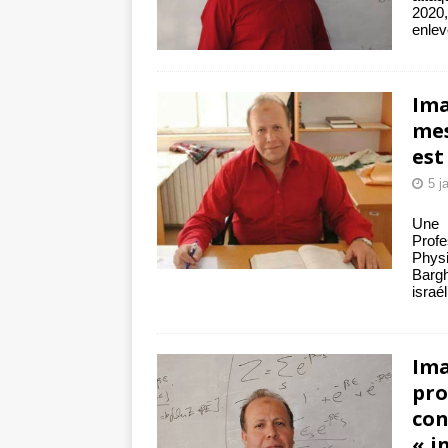
2020,
enlev
Ima
mes
est
5 j
Une 
Prof
Phys
Barg
israé
Ima
pro
con
« i