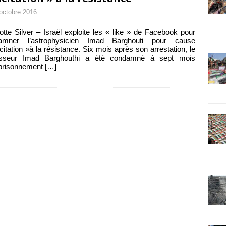
octobre 2016
otte Silver – Israël exploite les « like » de Facebook pour
amner l’astrophysicien Imad Barghouti pour cause
ncitation »à la résistance. Six mois après son arrestation, le
esseur Imad Barghouthi a été condamné à sept mois
prisonnement
[…]