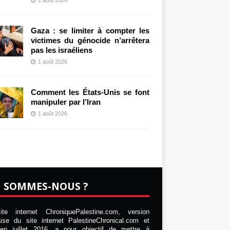
Gaza : se limiter à compter les
victimes du génocide n’arrêtera
pas les israéliens
1 août 2026
Comment les États-Unis se font
manipuler par l’Iran
1 août 2026
I SOMMES-NOUS ?
te internet ChroniquePalestine.com, version
aise du site internet PalestineChronical.com et
en juillet 2016, a pour objectif de mettre à