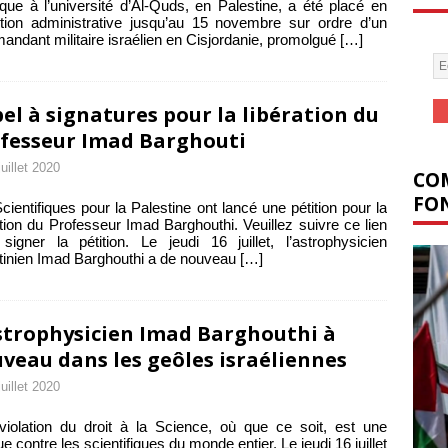
que à l’université d’Al-Quds, en Palestine, a été placé en
tion administrative jusqu’au 15 novembre sur ordre d’un
ndant militaire israélien en Cisjordanie, promolgué
[…]
el à signatures pour la libération du
fesseur Imad Barghouti
juillet 2020
COM
FON
cientifiques pour la Palestine ont lancé une pétition pour la
ation du Professeur Imad Barghouthi. Veuillez suivre ce lien
signer la pétition. Le jeudi 16 juillet, l’astrophysicien
tinien Imad Barghouthi a de nouveau
[…]
strophysicien Imad Barghouthi à
veau dans les geôles israéliennes
juillet 2020
iolation du droit à la Science, où que ce soit, est une
ue contre les scientifiques du monde entier. Le jeudi 16 juillet