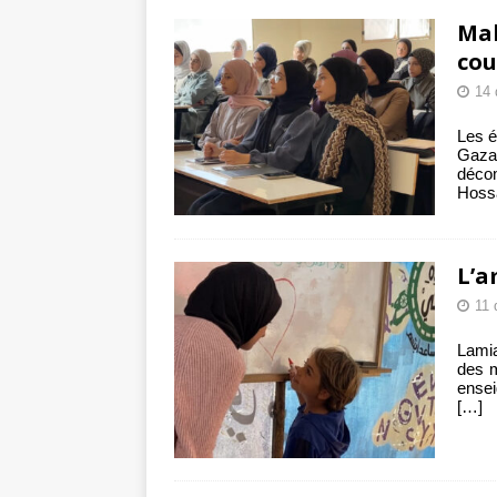
Les Israéliens 
Mal
La promesse que 
cou
14
Les é
Gaza 
déco
Hossa
L’a
11 
Lamia
des m
ensei
[…]