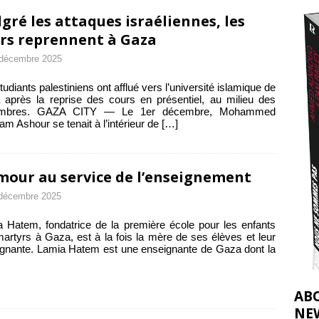
effacent les preuves du génocide à Gaza
[ 4 août 2026 ]
gré les attaques israéliennes, les
j’ai faite à Ismail al-Ghoul
rs reprennent à Gaza
[ 8 août 2026 ]
 décembre 2025
tudiants palestiniens ont afflué vers l’université islamique de
après la reprise des cours en présentiel, au milieu des
mbres. GAZA CITY — Le 1er décembre, Mohammed
m Ashour se tenait à l’intérieur de
[…]
mour au service de l’enseignement
décembre 2025
 Hatem, fondatrice de la première école pour les enfants
artyrs à Gaza, est à la fois la mère de ses élèves et leur
gnante. Lamia Hatem est une enseignante de Gaza dont la
AB
NE