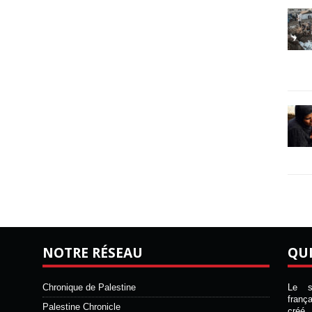
NOTRE RÉSEAU
QU
Chronique de Palestine
Le si
franç
Palestine Chronicle
créé 