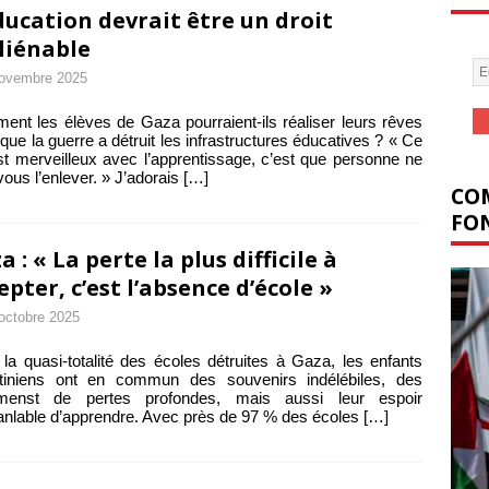
ducation devrait être un droit
liénable
ovembre 2025
nt les élèves de Gaza pourraient-ils réaliser leurs rêves
 que la guerre a détruit les infrastructures éducatives ? « Ce
st merveilleux avec l’apprentissage, c’est que personne ne
vous l’enlever. » J’adorais
[…]
COM
FON
a : « La perte la plus difficile à
epter, c’est l’absence d’école »
octobre 2025
la quasi-totalité des écoles détruites à Gaza, les enfants
stiniens ont en commun des souvenirs indélébiles, des
imenst de pertes profondes, mais aussi leur espoir
anlable d’apprendre. Avec près de 97 % des écoles
[…]