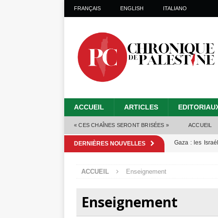
FRANÇAIS
ENGLISH
ITALIANO
ACCUEIL
ARTICLES
EDITORIAU
« CES CHAÎNES SERONT BRISÉES »
ACCUEIL
Gaza : les Isra
DERNIÈRES NOUVELLES
crise sanitaire 
ACCUEIL
Enseignement
Capituler ou mo
6 août 2026 ]
Enseignement
Mille jours de gé