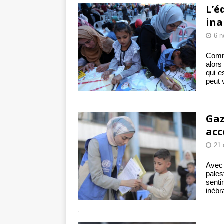
L’é
ina
6 n
Comme
alors
qui e
peut 
Gaz
acc
21 
Avec 
pale
sent
inébr