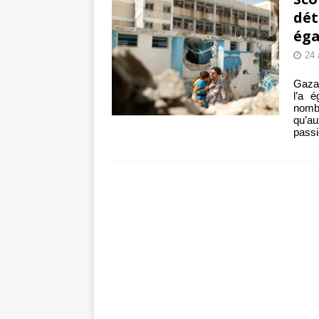
dét
éga
24 
Gaza 
l’a 
nombr
qu’a
pass