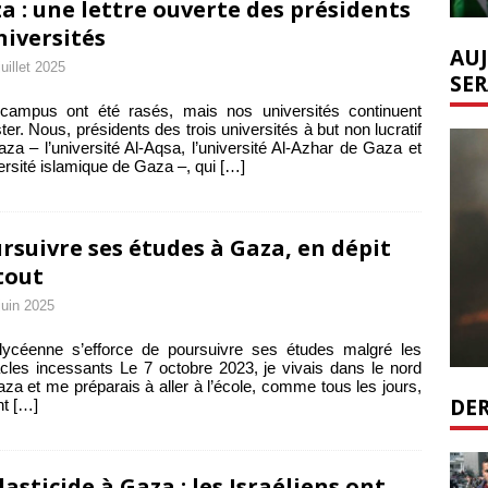
a : une lettre ouverte des présidents
niversités
AUJ
juillet 2025
SER
campus ont été rasés, mais nos universités continuent
ster. Nous, présidents des trois universités à but non lucratif
za – l’université Al-Aqsa, l’université Al-Azhar de Gaza et
versité islamique de Gaza –, qui
[…]
rsuivre ses études à Gaza, en dépit
tout
juin 2025
lycéenne s’efforce de poursuivre ses études malgré les
cles incessants Le 7 octobre 2023, je vivais dans le nord
za et me préparais à aller à l’école, comme tous les jours,
DER
nt
[…]
lasticide à Gaza : les Israéliens ont