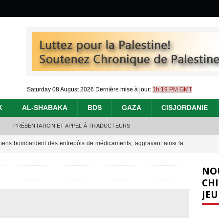
Saturday 08 August 2026
Dernière mise à jour:
1h:19 PM GMT
X
AL-SHABAKA
BDS
GAZA
CISJORDANIE
PRÉSENTATION ET APPEL À TRADUCTEURS
éliens bombardent des entrepôts de médicaments, aggravant ainsi la
déjà dramatique
[ 7 août 2026 ]
NO
urir : le « processus de paix » à Gaza et la propagande occidentale
[
CHI
JEU
nocide : l’histoire de Gaza au-delà des chiffres
[ 5 août 2026 ]