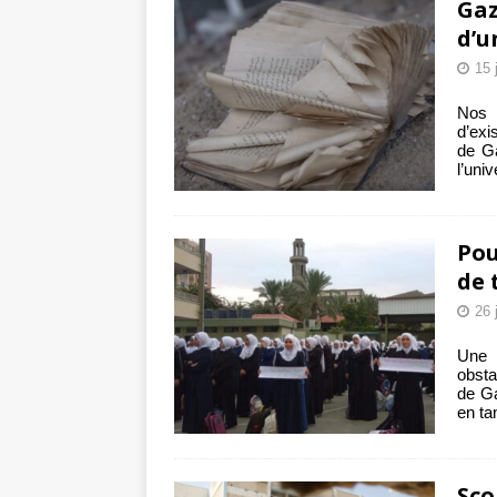
Gaz
d’u
15 
Nos 
d’exi
de Ga
l’uni
Pou
de 
26 
Une 
obsta
de Ga
en ta
Sco