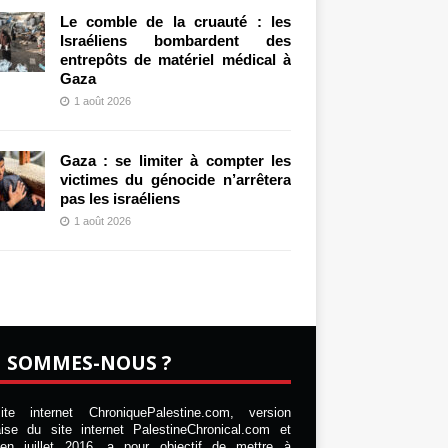
Le comble de la cruauté : les
Israéliens bombardent des
entrepôts de matériel médical à
Gaza
1 août 2026
Gaza : se limiter à compter les
victimes du génocide n’arrêtera
pas les israéliens
1 août 2026
I SOMMES-NOUS ?
te internet ChroniquePalestine.com, version
aise du site internet PalestineChronical.com et
en juillet 2016, a pour objectif de mettre à