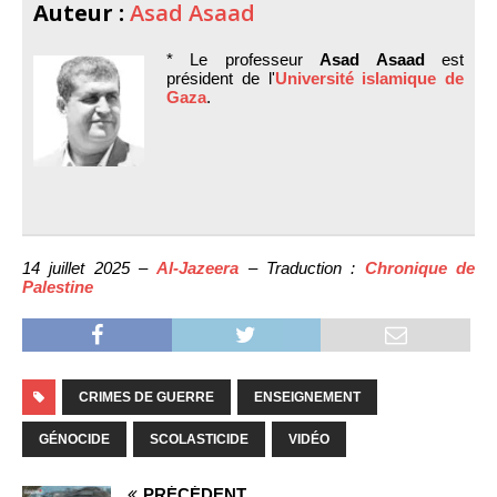
Auteur :
Asad Asaad
* Le professeur
Asad Asaad
est
président de l'
Université islamique de
Gaza
.
14 juillet 2025 –
Al-Jazeera
– Traduction :
Chronique de
Palestine
CRIMES DE GUERRE
ENSEIGNEMENT
GÉNOCIDE
SCOLASTICIDE
VIDÉO
PRÉCÉDENT