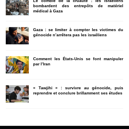
Le comble de la cruauté : les Israéliens
bombardent des entrepôts de matériel
médical à Gaza
Gaza : se limiter à compter les victimes du
génocide n’arrêtera pas les israéliens
Comment les États-Unis se font manipuler
par l’Iran
« Tawjihi » : survivre au génocide, puis
reprendre et conclure brillamment ses études