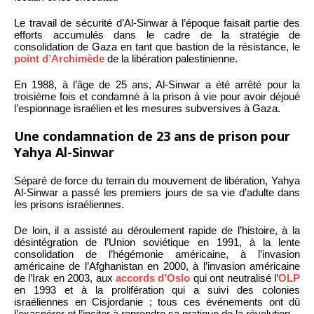
Le travail de sécurité d’Al-Sinwar à l’époque faisait partie des
efforts accumulés dans le cadre de la stratégie de
consolidation de Gaza en tant que bastion de la résistance, le
point d’Archimède
de la libération palestinienne.
En 1988, à l’âge de 25 ans, Al-Sinwar a été arrêté pour la
troisième fois et condamné à la prison à vie pour avoir déjoué
l’espionnage israélien et les mesures subversives à Gaza.
Une condamnation de 23 ans de prison pour
Yahya Al-Sinwar
Séparé de force du terrain du mouvement de libération, Yahya
Al-Sinwar a passé les premiers jours de sa vie d’adulte dans
les prisons israéliennes.
De loin, il a assisté au déroulement rapide de l’histoire, à la
désintégration de l’Union soviétique en 1991, à la lente
consolidation de l’hégémonie américaine, à l’invasion
américaine de l’Afghanistan en 2000, à l’invasion américaine
de l’Irak en 2003, aux
accords d’Oslo
qui ont neutralisé l’
OLP
en 1993 et à la prolifération qui a suivi des colonies
israéliennes en Cisjordanie ; tous ces événements ont dû
l’exaspérer et l’inciter à reprendre sa pratique de la révolution.