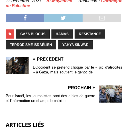
11 décembre 2023 –
Al-Mayadeen
– Traduction :
Chronique
de Palestine
GAZA BLOCUS
HAMAS
RESISTANCE
TERRORISME ISRAÉLIEN
YAHYA SINWAR
PRÉCÉDENT
L’Occident se prétend choqué par le « pic d’atrocités
» à Gaza, mais soutient le génocide
PROCHAIN
Pour Israël, les journalistes sont des cibles de guerre
et l’information un champ de bataille
ARTICLES LIÉS