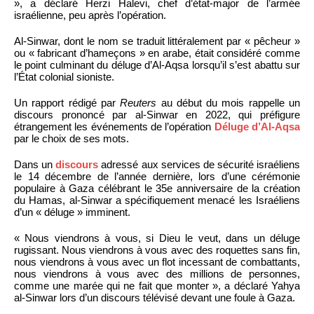
», a déclaré Herzi Halevi, chef d’état-major de l’armée
israélienne, peu après l’opération.
Al-Sinwar, dont le nom se traduit littéralement par « pêcheur »
ou « fabricant d’hameçons » en arabe, était considéré comme
le point culminant du déluge d’Al-Aqsa lorsqu’il s’est abattu sur
l’État colonial sioniste.
Un rapport rédigé par
Reuters
au début du mois rappelle un
discours prononcé par al-Sinwar en 2022, qui préfigure
étrangement les événements de l’opération
Déluge d’Al-Aqsa
par le choix de ses mots.
Dans un
discours
adressé aux services de sécurité israéliens
le 14 décembre de l’année dernière, lors d’une cérémonie
populaire à Gaza célébrant le 35e anniversaire de la création
du Hamas, al-Sinwar a spécifiquement menacé les Israéliens
d’un « déluge » imminent.
« Nous viendrons à vous, si Dieu le veut, dans un déluge
rugissant. Nous viendrons à vous avec des roquettes sans fin,
nous viendrons à vous avec un flot incessant de combattants,
nous viendrons à vous avec des millions de personnes,
comme une marée qui ne fait que monter », a déclaré Yahya
al-Sinwar lors d’un discours télévisé devant une foule à Gaza.