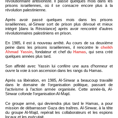
révolutionnaire antisioniste. Il passe quelques mois dans les
prisons israéliennes, où il se consacre encore plus à la
révolution palestinienne.
Après avoir passé quelques mois dans les prisons
israéliennes, al-Sinwar sort de prison plus dévoué et mieux
intégré [dans la Résistance] après avoir rencontré d’autres
révolutionnaires palestiniens en prison.
En 1985, il est à nouveau arrêté. Au cours de sa deuxième
peine dans les prisons israéliennes, il rencontre le
cheikh
Ahmad Yassin
, fondateur et chef du
Hamas
, qui sera créé
quelques années plus tard.
Son affinité avec Yassin lui confère une aura d’honneur et
ouvre la voie à son ascension dans les rangs du Hamas.
Après sa libération, en 1985, Al-Sinwar a beaucoup travaillé
dans le domaine de l’organisation politique, passant de
l’activisme à l’action armée organisée. Cette année-là, Al-
Sinwar cofonde l’organisation Al-Majd.
Ce groupe armé, qui deviendra plus tard le Hamas, a pour
mission de débarrasser Gaza des traîtres. Al-Sinwar, à la tête
du groupe Al-Majd, repérait les collaborateurs et les espions
locaux et les exécutait.