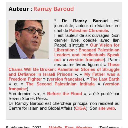
Auteur :
Ramzy Baroud
*
Dr Ramzy Baroud
est
journaliste, auteur et rédacteur en
chef de
Palestine Chronicle
.
Il est l'auteur de six ouvrages. Son
dernier livre, coédité avec Ilan
Pappé, s'intitule «
Our Vision for
Liberation : Engaged Palestinian
Leaders and Intellectuals Speak
out
» (
version française
). Parmi
ses autres livres figurent «
These
Chains Will Be Broken: Palestinian Stories of Struggle
and Defiance in Israeli Prisons
», «
My Father was a
Freedom Fighter
» (
version française
), «
The Last Earth
» et «
The Second Palestinian Intifada
» (
version
française
)
Son dernier livre, «
Before the Flood
», a été publié par
Seven Stories Press.
Dr Ramzy Baroud est chercheur principal non résident au
Centre for Islam and Global Affairs (
CIGA
). Son
site web
.
5 décembre 2023 –
Middle East Monitor
– Traduction :