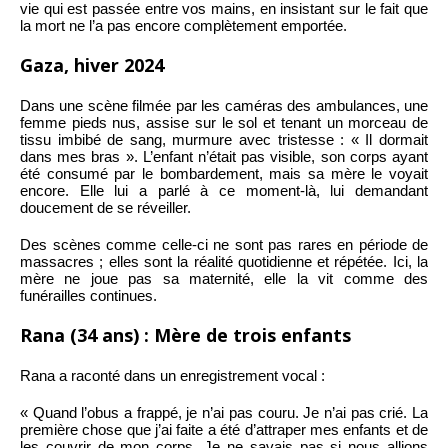
vie qui est passée entre vos mains, en insistant sur le fait que
la mort ne l’a pas encore complètement emportée.
Gaza, hiver 2024
Dans une scène filmée par les caméras des ambulances, une
femme pieds nus, assise sur le sol et tenant un morceau de
tissu imbibé de sang, murmure avec tristesse : « Il dormait
dans mes bras ». L’enfant n’était pas visible, son corps ayant
été consumé par le bombardement, mais sa mère le voyait
encore. Elle lui a parlé à ce moment-là, lui demandant
doucement de se réveiller.
Des scènes comme celle-ci ne sont pas rares en période de
massacres ; elles sont la réalité quotidienne et répétée. Ici, la
mère ne joue pas sa maternité, elle la vit comme des
funérailles continues.
Rana (34 ans) : Mère de trois enfants
Rana a raconté dans un enregistrement vocal :
« Quand l’obus a frappé, je n’ai pas couru. Je n’ai pas crié. La
première chose que j’ai faite a été d’attraper mes enfants et de
les couvrir de mon corps. Je ne savais pas si nous allions