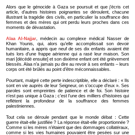
Alors que le génocide à Gaza se poursuit et que j’écris cet
article, d’autres histoires poignantes se déroulent, chacune
illustrant la tragédie des civils, en particulier la souffrance des
femmes et des mères qui ont perdu leurs proches dans ces
moments de dévastation.
Alaa Al-Najjar
, médecin au complexe médical Nasser de
Khan Younis, qui, alors qu’elle accomplissait son devoir
humanitaire, a appris que neuf de ses dix enfants avaient été
tués lors d’une frappe aérienne qui a rasé leur maison. Son
mari [décédé ensuite] et son dixième enfant ont été grièvement
blessés. Alaa n’a jamais pu dire au revoir à ses enfants – leurs
corps ont été brûlés au point d’être méconnaissables.
Pourtant, malgré cette perte indescriptible, elle a déclaré : « Ils
sont en vie auprès de leur Seigneur, on s’occupe d’eux ». Ses
paroles sont empreintes de patience et de foi. Son histoire
n’est pas unique à Gaza ; c’est l’une des milliers d’histoires qui
reflètent la profondeur de la souffrance des femmes
palestiniennes.
Tout cela se déroule pendant que le monde débat : Cette
guerre était-elle justifiée ? La réponse était-elle proportionnée ?
Comme si les mères n’étaient que des dommages collatéraux,
comme si les vies humaines pouvaient être pesées sur une