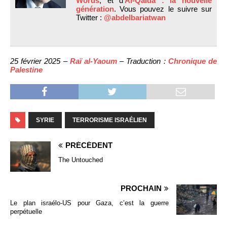
Words
, et d’
Al-Qaida : la nouvelle
génération
. Vous pouvez le suivre sur
Twitter :
@abdelbariatwan
25 février 2025 –
Raï al-Yaoum
– Traduction :
Chronique de
Palestine
SYRIE
TERRORISME ISRAÉLIEN
PRÉCÉDENT
The Untouched
PROCHAIN
Le plan israélo-US pour Gaza, c’est la guerre
perpétuelle