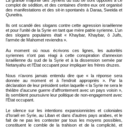
La grande majorité des Syriens du sud se sont opposés à ce
complot de sédition, et des centaines d’entre eux ont organisé
des manifestations et des sit-in spontanés à Daraa, Sweida et
Quneitra.
Ils ont scandé des slogans contre cette agression israélienne
et pour l’unité de la Syrie en tant que mère patrie syrienne. L’un
des slogans populaires était « Khaybar, Khaybar, ô Juifs,
l’armée de Mahomet reviendra ».
Au moment où nous écrivons ces lignes, les autorités
syriennes n’ont pas réagi à cette conspiration d’annexion
israélienne du sud de la Syrie et à la dissension semée par
Netanyahu et l’État occupant pour impliquer les frères druzes.
Nous n’avons jamais entendu dire que « la réponse sera
donnée au moment et à l’endroit appropriés ». Par la
déclaration de leur président selon laquelle « la Syrie ne sera le
théâtre d’aucune guerre d’affrontement avec un pays voisin »,
ils semblent poursuivre leur politique de non-engagement avec
l’État occupant.
Le silence sur les intentions expansionnistes et coloniales
d’Israël en Syrie, au Liban et dans d’autres pays arabes, et le
fait de ne pas les contester par tous les moyens possibles,
constituent le comble de la trahison et de la complicité, et