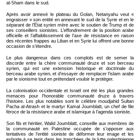
al-Sham dans le sud.
Après avoir annexé le plateau du Golan, Netanyahu veut «
engraisser » son entité en annexant le sud de la Syrie et en le
séparant de l’État syrien mère avec le soutien de Trump et de
ses conseillers sionistes. L’effondrement de la position arabe
officielle et l’affaiblissement de l’axe de résistance en raison
des récentes frappes au Liban et en Syrie lui offrent une bonne
occasion de s’étendre.
Le plus dangereux dans ces complots est de semer la
discorde entre la chère communauté druze et son berceau
syrien, qui est une extension historique et doctrinale du
berceau arabe syrien, et d’essayer de remplacer l’islam arabe
par le sionisme tout en prétendant vouloir le protéger.
La colonisation occidentale et Israël ont été les plus grandes
menaces pour l’honorable communauté druze à travers
l’histoire. Les plus notables sont le célèbre moudjahid Sultan
Pacha al-Atrash et le martyr Kamal Joumblatt, un chef de file
féroce de la résistance arabe et islamique à l’agenda sioniste.
Son fils et héritier, Walid Joumblatt, conseille aux membres de
la communauté en Palestine occupée de s’opposer aux
tentatives de l’entité sioniste de déformer leur image et les
exhorte à se tenir dans les tranchées de la lutte palestinienne