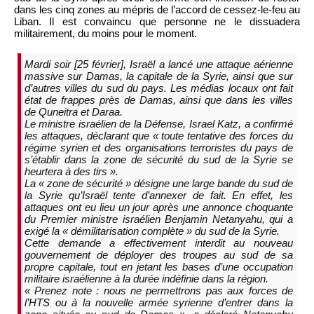
dans les cinq zones au mépris de l’accord de cessez-le-feu au
Liban. Il est convaincu que personne ne le dissuadera
militairement, du moins pour le moment.
Mardi soir [25 février], Israël a lancé une attaque aérienne
massive sur Damas, la capitale de la Syrie, ainsi que sur
d’autres villes du sud du pays. Les médias locaux ont fait
état de frappes près de Damas, ainsi que dans les villes
de Quneitra et Daraa.
Le ministre israélien de la Défense, Israel Katz, a confirmé
les attaques, déclarant que « toute tentative des forces du
régime syrien et des organisations terroristes du pays de
s’établir dans la zone de sécurité du sud de la Syrie se
heurtera à des tirs ».
La « zone de sécurité » désigne une large bande du sud de
la Syrie qu’Israël tente d’annexer de fait. En effet, les
attaques ont eu lieu un jour après une annonce choquante
du Premier ministre israélien Benjamin Netanyahu, qui a
exigé la « démilitarisation complète » du sud de la Syrie.
Cette demande a effectivement interdit au nouveau
gouvernement de déployer des troupes au sud de sa
propre capitale, tout en jetant les bases d’une occupation
militaire israélienne à la durée indéfinie dans la région.
« Prenez note : nous ne permettrons pas aux forces de
l’HTS ou à la nouvelle armée syrienne d’entrer dans la