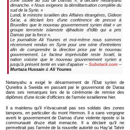
zone située au sud de Damas », a déclaré Netanyahu
dimanche. « Nous exigeons la démilitarisation complète du
sud de la Syrie. »
Lundi, le ministre israélien des Affaires étrangères, Gideon
Sa’ar, a déclaré lors d’une conférence de presse à
Bruxelles que le nouveau gouvernement syrien était « un
groupe terroriste islamiste djihadiste d’Idlib qui a pris
Damas par la force ».
Le journaliste Ali Younes et moi-même nous sommes
récemment rendus en Syrie pour une série d’entretiens
afin de comprendre la direction prise par le nouveau
gouvernement. Le facteur imprévisible reste Israël, la
nation voisine que le nouveau gouvernement syrien a
jusqu’à présent tenté en vain d’apaiser –
Substack.com
–
Murtaza Hussain
&
Ali Younes
Netanyahu a exigé le désarmement de l’État syrien de
Quneitra à Sweida en passant par le gouvernorat de Daraa
dans ses remarques lors de la cérémonie de remise des
diplômes d’une école d’officiers de l’armée israélienne hier.
Il a maintenu qu’il n’évacuerait pas ses soldats des zones
tampons, en particulier du mont Hermon. Il a sans vergogne
averti le gouvernement de Damas d’une violente riposte si la
communauté druze était menacée. Il a déclaré qu’il ne
permettrait pas l’armée de la nouvelle autorité ou Hay’at Tahrir