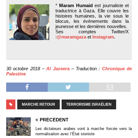
*
Maram Humaid
est journaliste et
traductrice à Gaza. Elle couvre les
histoires humaines, la vie sous le
blocus, les évènements dans la
jeunesse et les dernières nouvelles.
Ses comptes Twitter/X
:
@maramgaza
et
Instagram
.
30 octobre 2018 –
Al Jazeera
– Traduction :
Chronique de
Palestine
MARCHE RETOUR
TERRORISME ISRAÉLIEN
PRÉCÉDENT
Les dictateurs arabes vont à marche forcée vers la
normalisation avec l’État sioniste