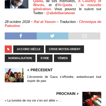
Qaïda
, de ses mémoires,
A Country of
Words
, et d’
Al-Qaida : la nouvelle
génération
. Vous pouvez le suivre sur
Twitter :
@abdelbariatwan
28 octobre 2018 –
Raï al-Yaoum
– Traduction :
Chronique de
Palestine
ACCORD SIÈCLE
CRISE MOYEN-ORIENT
NORMALISATION
SYRIE
YÉMEN
PRÉCÉDENT
L’économie de Gaza s’effondre, anéantissant tout
espoir de paix
PROCHAIN
« La lumière de ma vie s’en est allée » …