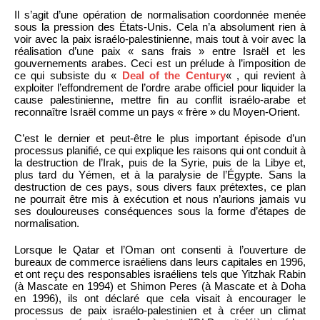
Il s’agit d’une opération de normalisation coordonnée menée
sous la pression des États-Unis. Cela n’a absolument rien à
voir avec la paix israélo-palestinienne, mais tout à voir avec la
réalisation d’une paix « sans frais » entre Israël et les
gouvernements arabes. Ceci est un prélude à l’imposition de
ce qui subsiste du «
Deal of the Century
« , qui revient à
exploiter l’effondrement de l’ordre arabe officiel pour liquider la
cause palestinienne, mettre fin au conflit israélo-arabe et
reconnaître Israël comme un pays « frère » du Moyen-Orient.
C’est le dernier et peut-être le plus important épisode d’un
processus planifié, ce qui explique les raisons qui ont conduit à
la destruction de l’Irak, puis de la Syrie, puis de la Libye et,
plus tard du Yémen, et à la paralysie de l’Égypte. Sans la
destruction de ces pays, sous divers faux prétextes, ce plan
ne pourrait être mis à exécution et nous n’aurions jamais vu
ses douloureuses conséquences sous la forme d’étapes de
normalisation.
Lorsque le Qatar et l’Oman ont consenti à l’ouverture de
bureaux de commerce israéliens dans leurs capitales en 1996,
et ont reçu des responsables israéliens tels que Yitzhak Rabin
(à Mascate en 1994) et Shimon Peres (à Mascate et à Doha
en 1996), ils ont déclaré que cela visait à encourager le
processus de paix israélo-palestinien et à créer un climat