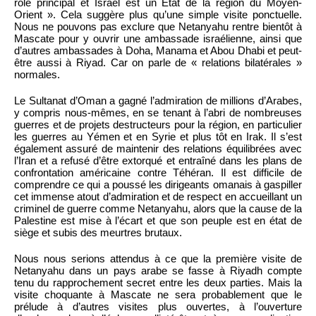
rôle principal et Israël est un État de la région du Moyen-
Orient ». Cela suggère plus qu’une simple visite ponctuelle.
Nous ne pouvons pas exclure que Netanyahu rentre bientôt à
Mascate pour y ouvrir une ambassade israélienne, ainsi que
d’autres ambassades à Doha, Manama et Abou Dhabi et peut-
être aussi à Riyad. Car on parle de « relations bilatérales »
normales.
Le Sultanat d’Oman a gagné l’admiration de millions d’Arabes,
y compris nous-mêmes, en se tenant à l’abri de nombreuses
guerres et de projets destructeurs pour la région, en particulier
les guerres au Yémen et en Syrie et plus tôt en Irak. Il s’est
également assuré de maintenir des relations équilibrées avec
l’Iran et a refusé d’être extorqué et entraîné dans les plans de
confrontation américaine contre Téhéran. Il est difficile de
comprendre ce qui a poussé les dirigeants omanais à gaspiller
cet immense atout d’admiration et de respect en accueillant un
criminel de guerre comme Netanyahu, alors que la cause de la
Palestine est mise à l’écart et que son peuple est en état de
siège et subis des meurtres brutaux.
Nous nous serions attendus à ce que la première visite de
Netanyahu dans un pays arabe se fasse à Riyadh compte
tenu du rapprochement secret entre les deux parties. Mais la
visite choquante à Mascate ne sera probablement que le
prélude à d’autres visites plus ouvertes, à l’ouverture