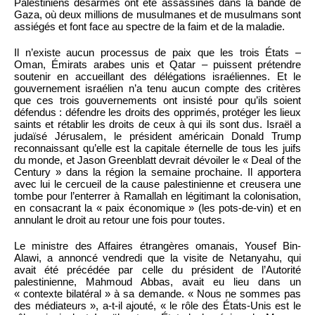
Palestiniens désarmés ont été assassinés dans la bande de
Gaza, où deux millions de musulmanes et de musulmans sont
assiégés et font face au spectre de la faim et de la maladie.
Il n’existe aucun processus de paix que les trois États –
Oman, Émirats arabes unis et Qatar – puissent prétendre
soutenir en accueillant des délégations israéliennes. Et le
gouvernement israélien n’a tenu aucun compte des critères
que ces trois gouvernements ont insisté pour qu’ils soient
défendus : défendre les droits des opprimés, protéger les lieux
saints et rétablir les droits de ceux à qui ils sont dus. Israël a
judaïsé Jérusalem, le président américain Donald Trump
reconnaissant qu’elle est la capitale éternelle de tous les juifs
du monde, et Jason Greenblatt devrait dévoiler le « Deal of the
Century » dans la région la semaine prochaine. Il apportera
avec lui le cercueil de la cause palestinienne et creusera une
tombe pour l’enterrer à Ramallah en légitimant la colonisation,
en consacrant la « paix économique » (les pots-de-vin) et en
annulant le droit au retour une fois pour toutes.
Le ministre des Affaires étrangères omanais, Yousef Bin-
Alawi, a annoncé vendredi que la visite de Netanyahu, qui
avait été précédée par celle du président de l’Autorité
palestinienne, Mahmoud Abbas, avait eu lieu dans un
« contexte bilatéral » à sa demande. « Nous ne sommes pas
des médiateurs », a-t-il ajouté, « le rôle des États-Unis est le