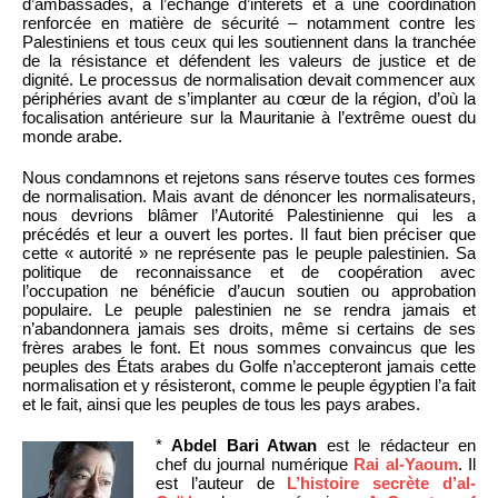
d’ambassades, à l’échange d’intérêts et à une coordination
renforcée en matière de sécurité – notamment contre les
Palestiniens et tous ceux qui les soutiennent dans la tranchée
de la résistance et défendent les valeurs de justice et de
dignité. Le processus de normalisation devait commencer aux
périphéries avant de s’implanter au cœur de la région, d’où la
focalisation antérieure sur la Mauritanie à l’extrême ouest du
monde arabe.
Nous condamnons et rejetons sans réserve toutes ces formes
de normalisation. Mais avant de dénoncer les normalisateurs,
nous devrions blâmer l’Autorité Palestinienne qui les a
précédés et leur a ouvert les portes. Il faut bien préciser que
cette « autorité » ne représente pas le peuple palestinien. Sa
politique de reconnaissance et de coopération avec
l’occupation ne bénéficie d’aucun soutien ou approbation
populaire. Le peuple palestinien ne se rendra jamais et
n’abandonnera jamais ses droits, même si certains de ses
frères arabes le font. Et nous sommes convaincus que les
peuples des États arabes du Golfe n’accepteront jamais cette
normalisation et y résisteront, comme le peuple égyptien l’a fait
et le fait, ainsi que les peuples de tous les pays arabes.
*
Abdel Bari Atwan
est le rédacteur en
chef du journal numérique
Rai al-Yaoum
. Il
est l’auteur de
L’histoire secrète d’al-