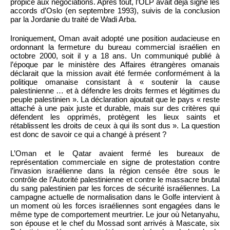
propice aux négociations. Après tout, l’OLP avait déjà signé les
accords d’Oslo (en septembre 1993), suivis de la conclusion
par la Jordanie du traité de Wadi Arba.
Ironiquement, Oman avait adopté une position audacieuse en
ordonnant la fermeture du bureau commercial israélien en
octobre 2000, soit il y a 18 ans. Un communiqué publié à
l’époque par le ministère des Affaires étrangères omanais
déclarait que la mission avait été fermée conformément à la
politique omanaise consistant à « soutenir la cause
palestinienne … et à défendre les droits fermes et légitimes du
peuple palestinien ». La déclaration ajoutait que le pays « reste
attaché à une paix juste et durable, mais sur des critères qui
défendent les opprimés, protègent les lieux saints et
rétablissent les droits de ceux à qui ils sont dus ». La question
est donc de savoir ce qui a changé à présent ?
L’Oman et le Qatar avaient fermé les bureaux de
représentation commerciale en signe de protestation contre
l’invasion israélienne dans la région censée être sous le
contrôle de l’Autorité palestinienne et contre le massacre brutal
du sang palestinien par les forces de sécurité israéliennes. La
campagne actuelle de normalisation dans le Golfe intervient à
un moment où les forces israéliennes sont engagées dans le
même type de comportement meurtrier. Le jour où Netanyahu,
son épouse et le chef du Mossad sont arrivés à Mascate, six