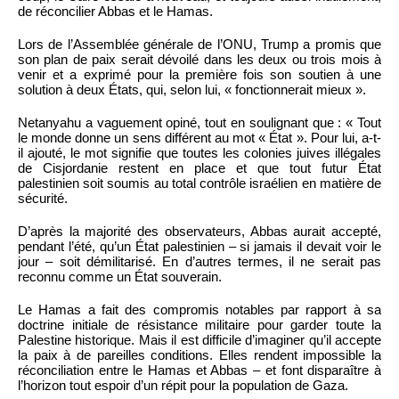
de réconcilier Abbas et le Hamas.
Lors de l’Assemblée générale de l’ONU, Trump a promis que
son plan de paix serait dévoilé dans les deux ou trois mois à
venir et a exprimé pour la première fois son soutien à une
solution à deux États, qui, selon lui, « fonctionnerait mieux ».
Netanyahu a vaguement opiné, tout en soulignant que : « Tout
le monde donne un sens différent au mot « État ». Pour lui, a-t-
il ajouté, le mot signifie que toutes les colonies juives illégales
de Cisjordanie restent en place et que tout futur État
palestinien soit soumis au total contrôle israélien en matière de
sécurité.
D’après la majorité des observateurs, Abbas aurait accepté,
pendant l’été, qu’un État palestinien – si jamais il devait voir le
jour – soit démilitarisé. En d’autres termes, il ne serait pas
reconnu comme un État souverain.
Le Hamas a fait des compromis notables par rapport à sa
doctrine initiale de résistance militaire pour garder toute la
Palestine historique. Mais il est difficile d’imaginer qu’il accepte
la paix à de pareilles conditions. Elles rendent impossible la
réconciliation entre le Hamas et Abbas – et font disparaître à
l’horizon tout espoir d’un répit pour la population de Gaza.