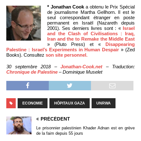
* Jonathan Cook
a obtenu le Prix Spécial
de journalisme Martha Gellhorn. Il est le
seul correspondant étranger en poste
permanent en Israël (Nazareth depuis
2001). Ses derniers livres sont : «
Israel
and the Clash of Civilisations : Iraq,
Iran and the to Remake the Middle East
» (Pluto Press) et «
Disappearing
Palestine : Israel’s Experiments in Human Despair
» (Zed
Books). Consultez
son site personnel.
30 septembre 2018 –
Jonathan-Cook.net
– Traduction:
Chronique de Palestine
– Dominique Muselet
ECONOMIE
HÔPITAUX GAZA
UNRWA
PRÉCÉDENT
Le prisonnier palestinien Khader Adnan est en grève
de la faim depuis 55 jours