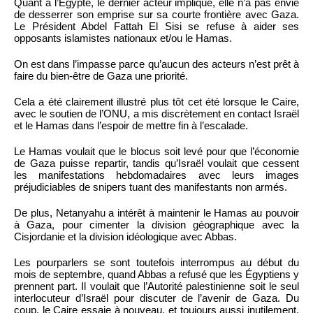
Quant à l’Égypte, le dernier acteur impliqué, elle n’a pas envie
de desserrer son emprise sur sa courte frontière avec Gaza.
Le Président Abdel Fattah El Sisi se refuse à aider ses
opposants islamistes nationaux et/ou le Hamas.
On est dans l’impasse parce qu’aucun des acteurs n’est prêt à
faire du bien-être de Gaza une priorité.
Cela a été clairement illustré plus tôt cet été lorsque le Caire,
avec le soutien de l’ONU, a mis discrètement en contact Israël
et le Hamas dans l’espoir de mettre fin à l’escalade.
Le Hamas voulait que le blocus soit levé pour que l’économie
de Gaza puisse repartir, tandis qu’Israël voulait que cessent
les manifestations hebdomadaires avec leurs images
préjudiciables de snipers tuant des manifestants non armés.
De plus, Netanyahu a intérêt à maintenir le Hamas au pouvoir
à Gaza, pour cimenter la division géographique avec la
Cisjordanie et la division idéologique avec Abbas.
Les pourparlers se sont toutefois interrompus au début du
mois de septembre, quand Abbas a refusé que les Égyptiens y
prennent part. Il voulait que l’Autorité palestinienne soit le seul
interlocuteur d’Israël pour discuter de l’avenir de Gaza. Du
coup, le Caire essaie à nouveau, et toujours aussi inutilement,