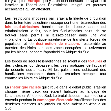
Il n’y a qu’en
Europe
qu’il y a un déni constant de l’apartheid
israélien à l’égard des Palestiniens, malgré les preuves
accablantes qui en attestent.
Les restrictions imposées par Israël à la liberté de circulation
dans le territoire palestinien occupé sont une résurrection des
lois sud-africaines
honnies sur les laissez-passer, qui
criminalisaient le fait, pour les Sud-Africains noirs, de se
trouver sans permis ni laissez-passer dans une ville
« blanche ». La politique israélienne de transferts forcés de
population et de
destruction de maisons
ressemble au
transfert des Noirs hors des zones occupées exclusivement
par les blancs, pendant l’apartheid en Afrique du Sud.
Les forces de sécurité israéliennes se livrent à des
tortures
et
des violences qui dépassent les pires pratiques de l’appareil
de sécurité sud-africain. Et les palestiniens subissent des
humiliations constantes dans les territoires occupés, tout
comme les Noirs en Afrique du Sud.
La
rhétorique raciste
qui circule dans le débat public israélien
choque même ceux qui étaient habitués au langage de
l’apartheid en Afrique du Sud. Le brutal discours raciste qu’on a
entendu pendant la
campagne électorale
israélienne lors des
dernières élections n’a jamais eu d’équivalent en Afrique du
Sud.