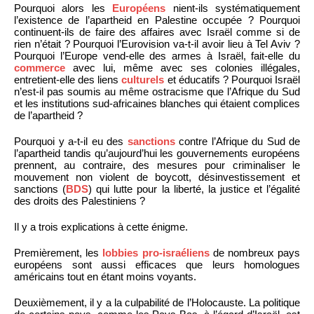
Pourquoi alors les
Européens
nient-ils systématiquement
l’existence de l’apartheid en Palestine occupée ? Pourquoi
continuent-ils de faire des affaires avec Israël comme si de
rien n’était ? Pourquoi l’Eurovision va-t-il avoir lieu à Tel Aviv ?
Pourquoi l’Europe vend-elle des armes à Israël, fait-elle du
commerce
avec lui, même avec ses colonies illégales,
entretient-elle des liens
culturels
et éducatifs ? Pourquoi Israël
n’est-il pas soumis au même ostracisme que l’Afrique du Sud
et les institutions sud-africaines blanches qui étaient complices
de l’apartheid ?
Pourquoi y a-t-il eu des
sanctions
contre l’Afrique du Sud de
l’apartheid tandis qu’aujourd’hui les gouvernements européens
prennent, au contraire, des mesures pour criminaliser le
mouvement non violent de boycott, désinvestissement et
sanctions (
BDS
) qui lutte pour la liberté, la justice et l’égalité
des droits des Palestiniens ?
Il y a trois explications à cette énigme.
Premièrement, les
lobbies pro-israéliens
de nombreux pays
européens sont aussi efficaces que leurs homologues
américains tout en étant moins voyants.
Deuxièmement, il y a la culpabilité de l’Holocauste. La politique