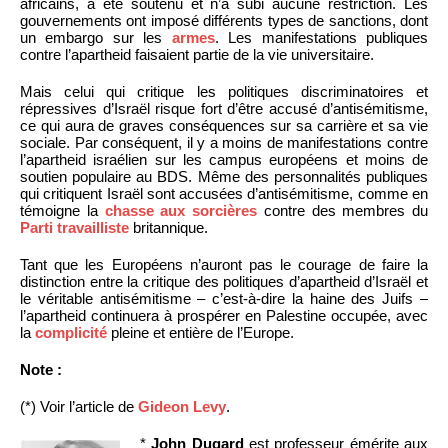
africains, a été soutenu et n’a subi aucune restriction. Les
gouvernements ont imposé différents types de sanctions, dont
un embargo sur les
armes
. Les manifestations publiques
contre l’apartheid faisaient partie de la vie universitaire.
Mais celui qui critique les politiques discriminatoires et
répressives d’Israël risque fort d’être accusé d’antisémitisme,
ce qui aura de graves conséquences sur sa carrière et sa vie
sociale. Par conséquent, il y a moins de manifestations contre
l’apartheid israélien sur les campus européens et moins de
soutien populaire au BDS. Même des personnalités publiques
qui critiquent Israël sont accusées d’antisémitisme, comme en
témoigne la
chasse aux sorcières
contre des membres du
Parti travailliste
britannique.
Tant que les Européens n’auront pas le courage de faire la
distinction entre la critique des politiques d’apartheid d’Israël et
le véritable antisémitisme – c’est-à-dire la haine des Juifs –
l’apartheid continuera à prospérer en Palestine occupée, avec
la
complicité
pleine et entière de l’Europe.
Note :
(*) Voir l’article de
Gideon Levy
.
*
John Dugard
est professeur émérite aux