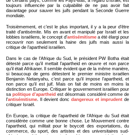
de certains pays, comme les Pays-Bas, à l’égard d’Israël, est
toujours influencée par la culpabilité de ne pas avoir fait
davantage pour sauver les juifs pendant la Seconde Guerre
mondiale.
Troisièmement, et c’est le plus important, il y a la peur d’être
traité d’antisémite. Mis en avant et manipulé par Israël et les
lobbies israéliens, le concept d’
antisémitisme
a été élargi pour
recouvrir non seulement la haine des juifs mais aussi la
critique de l’apartheid israélien.
Dans le cas de l’Afrique du Sud, le président PW Botha était
détesté parce qu’il mettait l’apartheid en œuvre et non parce
qu’il était Afrikaner. Il semble évident que de la même manière,
si beaucoup de gens détestent le premier ministre israélien
Benjamin Netanyahu, c’est parce qu’il impose l’apartheid, et
non parce qu’il est juif. Mais on fait de moins en moins la
distinction en Europe. Critiquer le gouvernement israélien pour
sa
politique d’apartheid
est désormais considéré comme de
l’
antisémitisme
. Il devient donc
dangereux et imprudent
de
critiquer Israël.
En Europe, la critique de l’apartheid de l’Afrique du Sud était
considérée comme une bonne chose. Le Mouvement contre
l’apartheid, qui militait pour le boycott des exportations, du
commerce, du sport, des artistes et des universitaires sud-