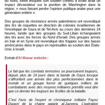
du Nord, selon lesquels son soutien continu à Israël avait un
impact dévastateur sur la position de Washington dans la
région, « nous faisant perdre l’opinion publique arabe pour une
génération entière ».
Des groupes de résistance armés palestiniens ont revendiqué
des tirs de roquettes en direction de colonies israéliennes de
l’enveloppe de Gaza et de Tel-Aviv au cours des dernières 24
heures, tandis que des groupes du Sud-Liban échangeaient
des tirs avec les forces du Nord d’Israël. Des groupes armés
en Irak et en Syrie ont revendiqué des frappes sur des bases
américaines dans le pays en représailles au soutien des États-
Unis à Israël.
Extrait d’
Al Manar website
:
Le fait que les combats terrestres se poursuivent toujours,
depuis plus de 14 jours dans la bande de Gaza lorsque
s’affrontent une armée des plus perfectionnées dans le
monde et un groupe formé de quelques milliers de
combattants avec des moyens militaires primitifs veut dire
que ce dernier tire toujours les ficelles de la bataille.
C’est l’avis de l’expert et chroniqueur militaire Fayez
Dwayri de la chaine qatarie
al-Jazeera
. L’opération