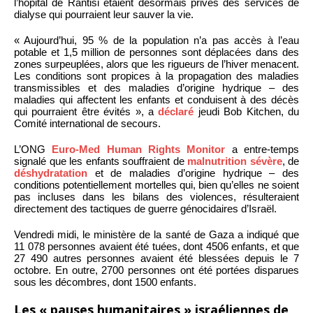
l’hôpital de Rantisi étaient désormais privés des services de
dialyse qui pourraient leur sauver la vie.
« Aujourd’hui, 95 % de la population n’a pas accès à l’eau
potable et 1,5 million de personnes sont déplacées dans des
zones surpeuplées, alors que les rigueurs de l’hiver menacent.
Les conditions sont propices à la propagation des maladies
transmissibles et des maladies d’origine hydrique – des
maladies qui affectent les enfants et conduisent à des décès
qui pourraient être évités », a
déclaré
jeudi Bob Kitchen, du
Comité international de secours.
L’ONG
Euro-Med Human Rights Monitor
a entre-temps
signalé que les enfants souffraient de
malnutrition sévère
, de
déshydratation
et de maladies d’origine hydrique – des
conditions potentiellement mortelles qui, bien qu’elles ne soient
pas incluses dans les bilans des violences, résulteraient
directement des tactiques de guerre génocidaires d’Israël.
Vendredi midi, le ministère de la santé de Gaza a indiqué que
11 078 personnes avaient été tuées, dont 4506 enfants, et que
27 490 autres personnes avaient été blessées depuis le 7
octobre. En outre, 2700 personnes ont été portées disparues
sous les décombres, dont 1500 enfants.
Les « pauses humanitaires » israéliennes de