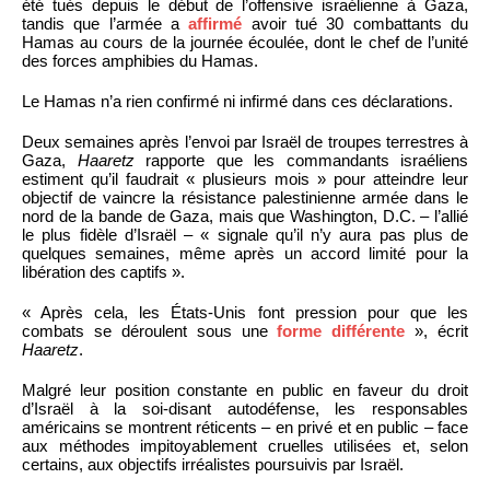
été tués depuis le début de l’offensive israélienne à Gaza,
tandis que l’armée a
affirmé
avoir tué 30 combattants du
Hamas au cours de la journée écoulée, dont le chef de l’unité
des forces amphibies du Hamas.
Le Hamas n’a rien confirmé ni infirmé dans ces déclarations.
Deux semaines après l’envoi par Israël de troupes terrestres à
Gaza,
Haaretz
rapporte que les commandants israéliens
estiment qu’il faudrait « plusieurs mois » pour atteindre leur
objectif de vaincre la résistance palestinienne armée dans le
nord de la bande de Gaza, mais que Washington, D.C. – l’allié
le plus fidèle d’Israël – « signale qu’il n’y aura pas plus de
quelques semaines, même après un accord limité pour la
libération des captifs ».
« Après cela, les États-Unis font pression pour que les
combats se déroulent sous une
forme différente
», écrit
Haaretz
.
Malgré leur position constante en public en faveur du droit
d’Israël à la soi-disant autodéfense, les responsables
américains se montrent réticents – en privé et en public – face
aux méthodes impitoyablement cruelles utilisées et, selon
certains, aux objectifs irréalistes poursuivis par Israël.