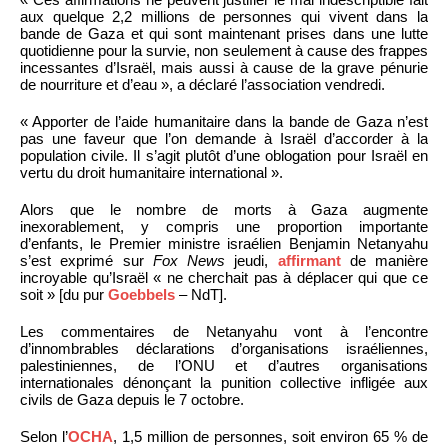
aux quelque 2,2 millions de personnes qui vivent dans la
bande de Gaza et qui sont maintenant prises dans une lutte
quotidienne pour la survie, non seulement à cause des frappes
incessantes d’Israël, mais aussi à cause de la grave pénurie
de nourriture et d’eau », a déclaré l’association vendredi.
« Apporter de l’aide humanitaire dans la bande de Gaza n’est
pas une faveur que l’on demande à Israël d’accorder à la
population civile. Il s’agit plutôt d’une oblogation pour Israël en
vertu du droit humanitaire international ».
Alors que le nombre de morts à Gaza augmente
inexorablement, y compris une proportion importante
d’enfants, le Premier ministre israélien Benjamin Netanyahu
s’est exprimé sur
Fox News
jeudi,
affirmant
de manière
incroyable qu’Israël « ne cherchait pas à déplacer qui que ce
soit » [du pur
Goebbels
– NdT].
Les commentaires de Netanyahu vont à l’encontre
d’innombrables déclarations d’organisations israéliennes,
palestiniennes, de l’ONU et d’autres organisations
internationales dénonçant la punition collective infligée aux
civils de Gaza depuis le 7 octobre.
Selon l’
OCHA
, 1,5 million de personnes, soit environ 65 % de