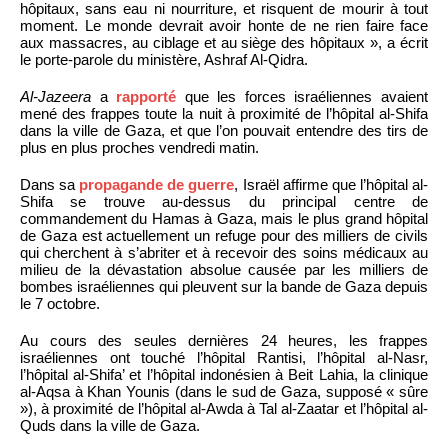
hôpitaux, sans eau ni nourriture, et risquent de mourir à tout
moment. Le monde devrait avoir honte de ne rien faire face
aux massacres, au ciblage et au siège des hôpitaux », a écrit
le porte-parole du ministère, Ashraf Al-Qidra.
Al-Jazeera
a
rapporté
que les forces israéliennes avaient
mené des frappes toute la nuit à proximité de l’hôpital al-Shifa
dans la ville de Gaza, et que l’on pouvait entendre des tirs de
plus en plus proches vendredi matin.
Dans sa
propagande de guerre
, Israël affirme que l’hôpital al-
Shifa se trouve au-dessus du principal centre de
commandement du Hamas à Gaza, mais le plus grand hôpital
de Gaza est actuellement un refuge pour des milliers de civils
qui cherchent à s’abriter et à recevoir des soins médicaux au
milieu de la dévastation absolue causée par les milliers de
bombes israéliennes qui pleuvent sur la bande de Gaza depuis
le 7 octobre.
Au cours des seules dernières 24 heures, les frappes
israéliennes ont touché l’hôpital Rantisi, l’hôpital al-Nasr,
l’hôpital al-Shifa’ et l’hôpital indonésien à Beit Lahia, la clinique
al-Aqsa à Khan Younis (dans le sud de Gaza, supposé « sûre
»), à proximité de l’hôpital al-Awda à Tal al-Zaatar et l’hôpital al-
Quds dans la ville de Gaza.