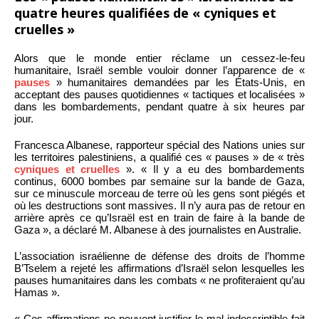
quatre heures qualifiées de « cyniques et
cruelles »
Alors que le monde entier réclame un cessez-le-feu
humanitaire, Israël semble vouloir donner l’apparence de «
pauses
» humanitaires demandées par les États-Unis, en
acceptant des pauses quotidiennes « tactiques et localisées »
dans les bombardements, pendant quatre à six heures par
jour.
Francesca Albanese, rapporteur spécial des Nations unies sur
les territoires palestiniens, a qualifié ces « pauses » de « très
cyniques et cruelles
». « Il y a eu des bombardements
continus, 6000 bombes par semaine sur la bande de Gaza,
sur ce minuscule morceau de terre où les gens sont piégés et
où les destructions sont massives. Il n’y aura pas de retour en
arrière après ce qu’Israël est en train de faire à la bande de
Gaza », a déclaré M. Albanese à des journalistes en Australie.
L’association israélienne de défense des droits de l’homme
B’Tselem a rejeté les affirmations d’Israël selon lesquelles les
pauses humanitaires dans les combats « ne profiteraient qu’au
Hamas ».
« Ces affirmations ne peuvent justifier le mal indescriptible fait