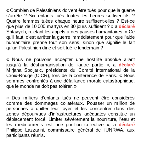
« Combien de Palestiniens doivent être tués pour que la guerre
s’arrête ? Six enfants tués toutes les heures suffisent-ils ?
Quatre femmes tuées chaque heure suffisent-elles ? Est-ce
que plus de 10 000 martyrs en 30 jours suffisent ? » a
déclaré
Shtayyeh, rejetant les appels à des pauses humanitaires. « Ce
qu’il faut, c’est arrêter la guerre immédiatement pour que l’aide
humanitaire prenne tout son sens, sinon que signifie le fait
qu’un Palestinien dîne et soit tué le lendemain ?
« Nous ne pouvons accepter une hostilité absolue allant
jusqu’à la déshumanisation de l’autre partie », a
déclaré
Mirjana Spoljaric, présidente du Comité international de la
Croix-Rouge (CICR), lors de la conférence de Paris. « Nous
sommes confrontés à une défaillance morale catastrophique,
que le monde ne doit pas tolérer. »
« Des milliers d’enfants tués ne peuvent être considérés
comme des dommages collatéraux. Pousser un million de
personnes à quitter leur foyer et les concentrer dans des
zones dépourvues d’infrastructures adéquates constitue un
déplacement forcé. Limiter sévèrement la nourriture, l’eau et
les médicaments est une punition collective », a
déclaré
Philippe Lazzarini, commissaire général de l’UNRWA, aux
participants réunis.