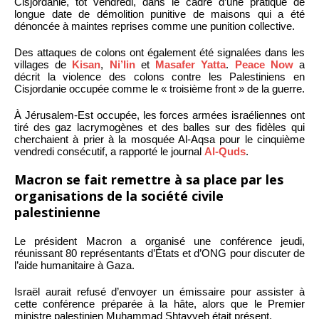
Cisjordanie, tôt vendredi, dans le cadre d’une pratique de
longue date de démolition punitive de maisons qui a été
dénoncée à maintes reprises comme une punition collective.
Des attaques de colons ont également été signalées dans les
villages de
Kisan
,
Ni’lin
et
Masafer Yatta
.
Peace Now
a
décrit la violence des colons contre les Palestiniens en
Cisjordanie occupée comme le « troisième front » de la guerre.
À Jérusalem-Est occupée, les forces armées israéliennes ont
tiré des gaz lacrymogènes et des balles sur des fidèles qui
cherchaient à prier à la mosquée Al-Aqsa pour le cinquième
vendredi consécutif, a rapporté le journal
Al-Quds
.
Macron se fait remettre à sa place par les
organisations de la société civile
palestinienne
Le président Macron a organisé une conférence jeudi,
réunissant 80 représentants d’États et d’ONG pour discuter de
l’aide humanitaire à Gaza.
Israël aurait refusé d’envoyer un émissaire pour assister à
cette conférence préparée à la hâte, alors que le Premier
ministre palestinien Muhammad Shtayyeh était présent.