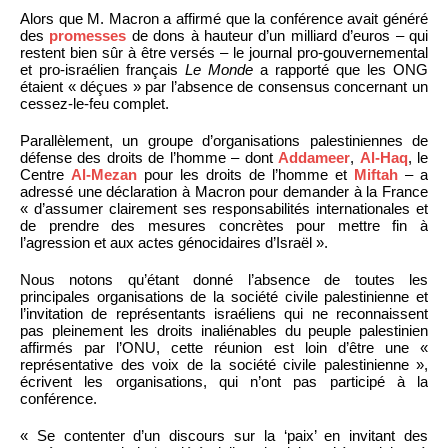
Alors que M. Macron a affirmé que la conférence avait généré
des
promesses
de dons à hauteur d’un milliard d’euros – qui
restent bien sûr à être versés – le journal pro-gouvernemental
et pro-israélien français
Le Monde
a rapporté que les ONG
étaient « déçues » par l’absence de consensus concernant un
cessez-le-feu complet.
Parallèlement, un groupe d’organisations palestiniennes de
défense des droits de l’homme – dont
Addameer
,
Al-Haq
, le
Centre
Al-Mezan
pour les droits de l’homme et
Miftah
– a
adressé une déclaration à Macron pour demander à la France
« d’assumer clairement ses responsabilités internationales et
de prendre des mesures concrètes pour mettre fin à
l’agression et aux actes génocidaires d’Israël ».
Nous notons qu’étant donné l’absence de toutes les
principales organisations de la société civile palestinienne et
l’invitation de représentants israéliens qui ne reconnaissent
pas pleinement les droits inaliénables du peuple palestinien
affirmés par l’ONU, cette réunion est loin d’être une «
représentative des voix de la société civile palestinienne »,
écrivent les organisations, qui n’ont pas participé à la
conférence.
« Se contenter d’un discours sur la ‘paix’ en invitant des