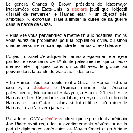
Le général Charles Q. Brown, président de l’état-major
interarmées des États-Unis, a
déclaré
jeudi que l’objectif
d’Israël de renverser le Hamas était « un objectif très
ambitieux », exhortant Israël à limiter la durée de sa guerre
dans la bande de Gaza.
« Plus vite vous parviendrez à mettre fin aux hostilités, moins
vous aurez de problèmes pour la population civile, où sinon
chaque personne voudra rejoindre le Hamas », a-t-il déclaré.
L’objectif d’Israël d’éradiquer le Hamas a également été rejeté
par les représentants de l’Autorité palestinienne, qui ont eux-
mêmes été impliqués dans un conflit avec le groupe au
pouvoir dans la bande de Gaza au fil des ans.
« Le Hamas n’est pas seulement à Gaza, le Hamas est une
idée », a
déclaré
le Premier ministre de l’Autorité
palestinienne, Mohammad Shtayyeh, à France 24 jeudi. « Le
Hamas est en Cisjordanie, au Liban, en Syrie, la direction du
Hamas est au Qatar… alors si l’objectif est d’éliminer le
Hamas, cela n’arrivera jamais. »
Par ailleurs,
CNN
a
révélé
vendredi que le président américain
Joe Biden avait reçu des « avertissements sévères » de la
part de diplomates américains au Moyen-Orient et en Afrique