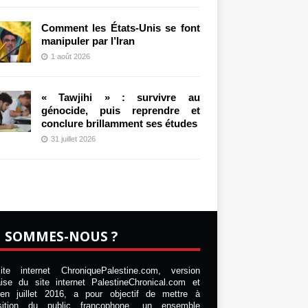
Comment les États-Unis se font
manipuler par l’Iran
1 août 2026
« Tawjihi » : survivre au
génocide, puis reprendre et
conclure brillamment ses études
31 juillet 2026
I SOMMES-NOUS ?
te internet ChroniquePalestine.com, version
aise du site internet PalestineChronical.com et
en juillet 2016, a pour objectif de mettre à
osition du public francophone, un ensemble