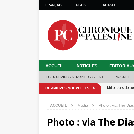
FRANÇAIS
ENGLISH
ITALIANO
ACCUEIL
ARTICLES
EDITORIAU
« CES CHAÎNES SERONT BRISÉES »
ACCUEIL
Mille jours de gé
DERNIÈRES NOUVELLES
Les Israéliens 
ACCUEIL
Média
Photo : via The Dias
Alors que Trump
Photo : via The Di
tueries
[ 4 août 
Les Israéliens s