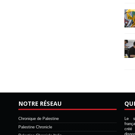
NOTRE RÉSEAU
QU
Chronique de Palestine
Le si
franç
Palestine Chronicle
créé 
disp