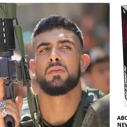
t 2026 ]
urir : le « processus de paix » à Gaza et la propagande occidentale
[
AB
NE