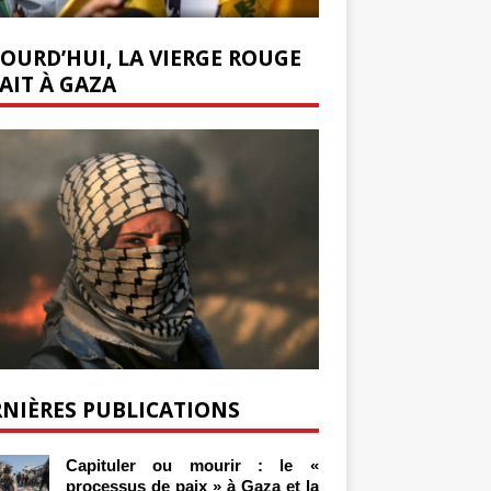
OURD’HUI, LA VIERGE ROUGE
AIT À GAZA
NIÈRES PUBLICATIONS
Capituler ou mourir : le «
processus de paix » à Gaza et la