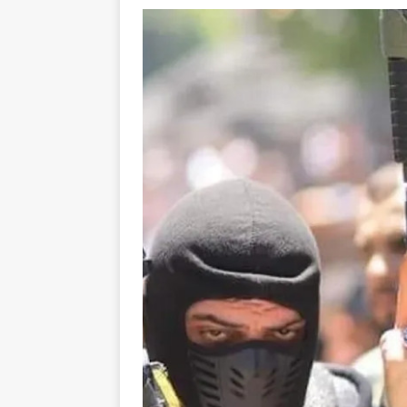
toxiques
[ 3 aoû
Capituler ou mo
6 août 2026 ]