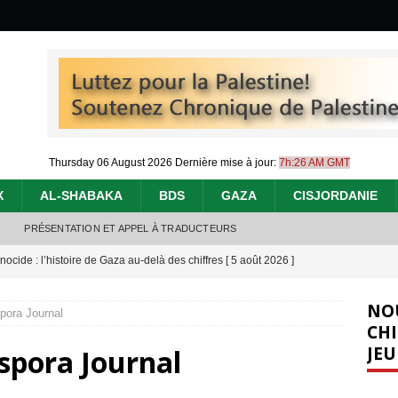
Thursday 06 August 2026
Dernière mise à jour:
7h:26 AM GMT
X
AL-SHABAKA
BDS
GAZA
CISJORDANIE
PRÉSENTATION ET APPEL À TRADUCTEURS
nocide : l’histoire de Gaza au-delà des chiffres
[ 5 août 2026 ]
effacent les preuves du génocide à Gaza
[ 4 août 2026 ]
NO
pora Journal
 annonce un « accord de paix » à Gaza, les Israéliens multiplie les
CHI
JEU
aspora Journal
2026 ]
e servent de la Cisjordanie comme d’une poubelle pour leurs déchets