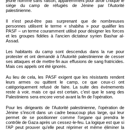
jeune homme sans raison, apparemment pour avoir critiqué le
siège du camp de réfugiés de Jénine par l’Autorité
palestinienne.
Il n’est peut-être pas surprenant que de nombreuses
personnes utilisent le terme « shabiha » pour qualifier les
PASF – un terme couramment utilisé pour désigner les forces
et les groupes fidèles à l’ancien dictateur syrien Bashar al-
Assad.
Les habitants du camp sont descendus dans la rue pour
protester et ont demandé à l’Autorité palestinienne de cesser
ses attaques et de mettre fin aux effusions de sang fratricides.
Mais ces appels ont été ignorés.
Au lieu de cela, les PASF exigent que les résistants rendent
leurs armes ou quittent le camp, ce que ceux-ci ont
catégoriquement refusé de faire. La suite des événements
reste à voir, mais ce qui est certain, c’est que le sang des
Palestiniens sera encore versé avant la fin de l’opération.
Pour les dirigeants de l’Autorité palestinienne, l’opération de
Jénine s’inscrit dans un cadre beaucoup plus large, qui leur
permet de se positionner comme l’organe qui prendra le
contrôle de Gaza après un cessez-le-feu. La logique est que si
l’AP peut prouver qu’elle peut réprimer et même éliminer la