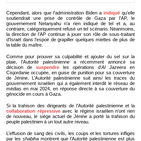
Cependant, alors que l’administration Biden a
indiqué
qu’elle
soutiendrait une prise de contrôle de Gaza par l’AP, le
gouvernement Netanyahu n’a rien indiqué de tel et a, au
contraire, catégoriquement refusé un tel scénario. Néanmoins,
la direction de l’AP continue à jouer son rôle de sous-traitant
d’Israël dans l’espoir de grapiller quelques miettes de plus de
la table du maître.
Comme pour prouver sa culpabilité et ajouter du sel sur la
plaie, l’Autorité palestinienne a récemment annoncé sa
décision de
suspendre
les opérations d’
Al Jazeera
en
Cisjordanie occupée, en guise de punition pour sa couverture
de Jénine. L’Autorité palestinienne suit ainsi les traces du
gouvernement israélien qui a également interdit le réseau de
médias en mai 2024, en réponse directe à sa couverture du
génocide en cours à Gaza.
Si la trahison des dirigeants de l’Autorité palestinienne et la
collaboration répressive
avec le régime israélien n’ont rien
de nouveau, le siège actuel de Jénine a porté la trahison du
peuple palestinien à un tout autre niveau.
L’effusion de sang des civils, les coups et les tortures infligés
par les
shabiha
montrent que l’Autorité palestinienne est plus