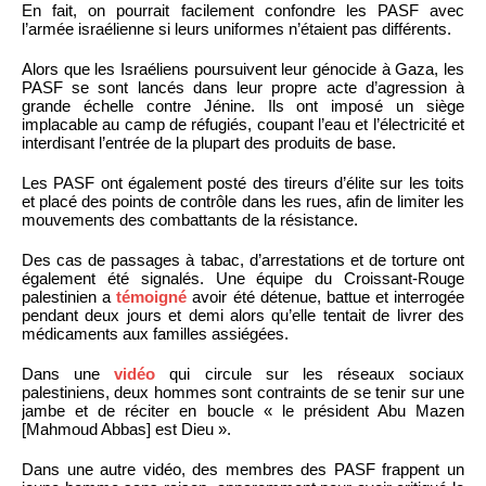
En fait, on pourrait facilement confondre les PASF avec
l’armée israélienne si leurs uniformes n’étaient pas différents.
Alors que les Israéliens poursuivent leur génocide à Gaza, les
PASF se sont lancés dans leur propre acte d’agression à
grande échelle contre Jénine. Ils ont imposé un siège
implacable au camp de réfugiés, coupant l’eau et l’électricité et
interdisant l’entrée de la plupart des produits de base.
Les PASF ont également posté des tireurs d’élite sur les toits
et placé des points de contrôle dans les rues, afin de limiter les
mouvements des combattants de la résistance.
Des cas de passages à tabac, d’arrestations et de torture ont
également été signalés. Une équipe du Croissant-Rouge
palestinien a
témoigné
avoir été détenue, battue et interrogée
pendant deux jours et demi alors qu’elle tentait de livrer des
médicaments aux familles assiégées.
Dans une
vidéo
qui circule sur les réseaux sociaux
palestiniens, deux hommes sont contraints de se tenir sur une
jambe et de réciter en boucle « le président Abu Mazen
[Mahmoud Abbas] est Dieu ».
Dans une autre vidéo, des membres des PASF frappent un