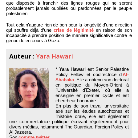
que disposée à franchir des lignes rouges qui ne seront
probablement jamais oubliées ou pardonnées par le peuple
palestinien.
Tout cela n’augure rien de bon pour la longévité d’une direction
qui souffre déjà d’une
crise de légitimité
en raison de son
incapacité à prendre position de manière significative contre le
génocide en cours à Gaza.
Auteur :
Yara Hawari
*
Yara Hawari
est Senior Palestine
Policy Fellow et codirectrice d'
Al-
Shabaka
. Elle a obtenu son doctorat
en politique du Moyen-Orient à
l'Université d'Exeter, où elle a
enseigné en premier cycle et est
chercheur honoraire.
En plus de son travail universitaire
axé sur les études autochtones et
l'histoire orale, elle est également
une commentatrice politique écrivant régulièrement pour
divers médias, notamment The Guardian, Foreign Policy et
Al Jazeera.
Son
compte twitter
.