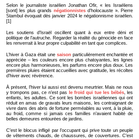
Selon le journaliste israélien Jonathan Ofir, « les Israéliens
[sont] les plus grands
négationnistes
d’holocauste ». Pierre
Stambul évoquait dès janvier 2024 le négationnisme israélien.
[1]
Les soutiens d’Israël oscillent quant à eux entre déni et
politique de l’autruche. Regarder la réalité du génocide en face
les renverrait à leur propre culpabilité en tant que complices.
L’hiver à Gaza était une
saison
particulièrement enchantée et
appréciée – les couleurs encore plus chatoyantes, les lignes
encore plus harmonieuses, les parfums encore plus doux. Les
premières pluies étaient accueillies avec gratitude, les récoltes
d’hiver avec révérence.
À présent, l’hiver lui aussi est devenu meurtrier. Mais ne nous
y trompons pas, ce n’est pas
le froid qui tue les bébés
, les
enfants, les adultes. Ce sont les bombes israéliennes qui ont
réduit en amas de gravats leurs maisons, les contraignant de
vivre dans des abris de fortune perméables au vent, à la pluie,
au froid, comme si jamais ces familles n’avaient habité de
belles demeures entourées de jardins.
C’est le blocus infligé par l’occupant qui prive toute un peuple
de vêtements chauds, de chaussures, de couvertures. C’est