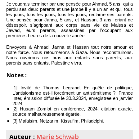
Je voudrais terminer par une pensée pour Ahmad, 5 ans, qui a
perdu ses deux parents et une jambe il y a un an et qui, tous
les jours, tous les jours, tous les jours, réclame ses parents.
Une pensée pour Janna, 5 ans, et Hassan, 3 ans, criant de
désespoir, s’agrippant aux corps sans vie de Maissa et
Jawad, leurs parents, assassinés par l’occupant aux
premières heures de la nouvelle année.
Envoyons à Ahmad, Janna et Hassan tout notre amour et
notre force. Nous retournerons à Gaza. Nous reconstruirons.
Nous ouvrirons nos bras aux enfants sans parents, aux
parents sans enfants. Palestine vivra.
Notes :
[1] Invité de Thomas Legrand, En quête de politique,
L’antisionisme est-il forcément un antisémitisme ?, France
Inter, émission diffusée le 30.3.2024, enregistrée en janvier
2024.
[2] Husam Zomlot en conférence, 2024, citation exacte,
source malheureusement égarée.
[3] Mafalsim, Netzarim, Kissufim, Philadelphi.
Auteur :
Marie Schwab