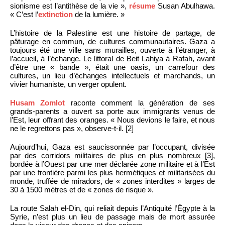
sionisme est l’antithèse de la vie »,
résume
Susan Abulhawa.
« C’est l’
extinction
de la lumière. »
L’histoire de la Palestine est une histoire de partage, de
pâturage en commun, de cultures communautaires. Gaza a
toujours été une ville sans murailles, ouverte à l’étranger, à
l’accueil, à l’échange. Le littoral de Beit Lahiya à Rafah, avant
d’être une « bande », était une oasis, un carrefour des
cultures, un lieu d’échanges intellectuels et marchands, un
vivier humaniste, un verger opulent.
Husam Zomlot
raconte comment la génération de ses
grands-parents a ouvert sa porte aux immigrants venus de
l’Est, leur offrant des oranges. « Nous devions le faire, et nous
ne le regrettons pas », observe-t-il. [2]
Aujourd’hui, Gaza est saucissonnée par l’occupant, divisée
par des corridors militaires de plus en plus nombreux [3],
bordée à l’Ouest par une mer déclarée zone militaire et à l’Est
par une frontière parmi les plus hermétiques et militarisées du
monde, truffée de miradors, de « zones interdites » larges de
30 à 1500 mètres et de « zones de risque ».
La route Salah el-Din, qui reliait depuis l’Antiquité l’Égypte à la
Syrie, n’est plus un lieu de passage mais de mort assurée