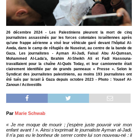
26 décembre 2024 - Les Palestiniens pleurent la mort de cinq
journalistes assassinés par les forces coloniales israéliennes après
qu'une frappe aérienne a visé leur véhicule garé devant l'hôpital Al-
Awda, dans le camp de réfugiés de Nuseirat, au centre de la bande de
Gaza. Les journalistes - Ayman Al-Jadi, Faisal Abu Al-Qumsan,
Mohammed Al-Lada'a, Ibrahim Al-Sheikh Ali et Fadi Hassouna-
travaillaient pour la chaîne Al-Quds Today, et leur camionnette était
clairement identifiée par de grands panneaux « Presse ». Selon le
Syndicat des journalistes palestiniens, au moins 193 journalistes ont
été tués par Israël à Gaza depuis octobre 2023 - Photo : Yousef Al-
Zanoun / Activestills
Par
Marie Schwab
« Je me moque de mourir ; j’espère juste pouvoir voir mon
enfant avant ! ». Ainsi s’exprimait le journaliste Ayman al-Jadi.
Il n’a pas eu le bonheur de serrer contre lui son nouveau-né : il