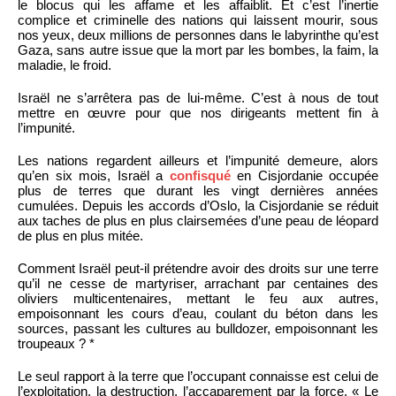
le blocus qui les affame et les affaiblit. Et c’est l’inertie
complice et criminelle des nations qui laissent mourir, sous
nos yeux, deux millions de personnes dans le labyrinthe qu’est
Gaza, sans autre issue que la mort par les bombes, la faim, la
maladie, le froid.
Israël ne s’arrêtera pas de lui-même. C’est à nous de tout
mettre en œuvre pour que nos dirigeants mettent fin à
l’impunité.
Les nations regardent ailleurs et l’impunité demeure, alors
qu’en six mois, Israël a
confisqué
en Cisjordanie occupée
plus de terres que durant les vingt dernières années
cumulées. Depuis les accords d’Oslo, la Cisjordanie se réduit
aux taches de plus en plus clairsemées d’une peau de léopard
de plus en plus mitée.
Comment Israël peut-il prétendre avoir des droits sur une terre
qu’il ne cesse de martyriser, arrachant par centaines des
oliviers multicentenaires, mettant le feu aux autres,
empoisonnant les cours d’eau, coulant du béton dans les
sources, passant les cultures au bulldozer, empoisonnant les
troupeaux ? *
Le seul rapport à la terre que l’occupant connaisse est celui de
l’exploitation, la destruction, l’accaparement par la force. « Le