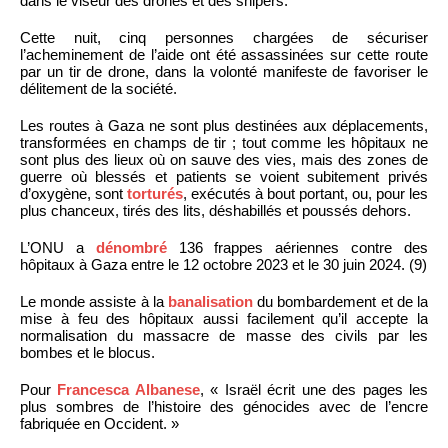
dans le viseur des drones et des snipers.
Cette nuit, cinq personnes chargées de sécuriser
l’acheminement de l’aide ont été assassinées sur cette route
par un tir de drone, dans la volonté manifeste de favoriser le
délitement de la société.
Les routes à Gaza ne sont plus destinées aux déplacements,
transformées en champs de tir ; tout comme les hôpitaux ne
sont plus des lieux où on sauve des vies, mais des zones de
guerre où blessés et patients se voient subitement privés
d’oxygène, sont
torturés
, exécutés à bout portant, ou, pour les
plus chanceux, tirés des lits, déshabillés et poussés dehors.
L’ONU a
dénombré
136 frappes aériennes contre des
hôpitaux à Gaza entre le 12 octobre 2023 et le 30 juin 2024. (9)
Le monde assiste à la
banalisation
du bombardement et de la
mise à feu des hôpitaux aussi facilement qu’il accepte la
normalisation du massacre de masse des civils par les
bombes et le blocus.
Pour
Francesca Albanese
, « Israël écrit une des pages les
plus sombres de l’histoire des génocides avec de l’encre
fabriquée en Occident. »