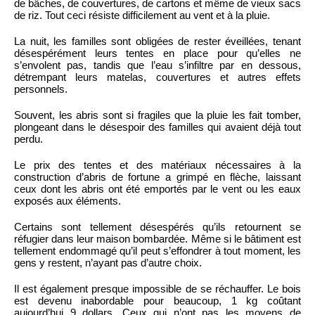
de bâches, de couvertures, de cartons et même de vieux sacs
de riz. Tout ceci résiste difficilement au vent et à la pluie.
La nuit, les familles sont obligées de rester éveillées, tenant
désespérément leurs tentes en place pour qu’elles ne
s’envolent pas, tandis que l’eau s’infiltre par en dessous,
détrempant leurs matelas, couvertures et autres effets
personnels.
Souvent, les abris sont si fragiles que la pluie les fait tomber,
plongeant dans le désespoir des familles qui avaient déjà tout
perdu.
Le prix des tentes et des matériaux nécessaires à la
construction d’abris de fortune a grimpé en flèche, laissant
ceux dont les abris ont été emportés par le vent ou les eaux
exposés aux éléments.
Certains sont tellement désespérés qu’ils retournent se
réfugier dans leur maison bombardée. Même si le bâtiment est
tellement endommagé qu’il peut s’effondrer à tout moment, les
gens y restent, n’ayant pas d’autre choix.
Il est également presque impossible de se réchauffer. Le bois
est devenu inabordable pour beaucoup, 1 kg coûtant
aujourd’hui 9 dollars. Ceux qui n’ont pas les moyens de