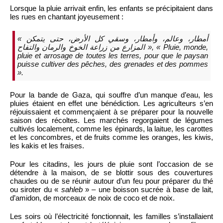
Lorsque la pluie arrivait enfin, les enfants se précipitaient dans
les rues en chantant joyeusement :
« أمطار، وعالم، وأمطار، وسقي كل الأرض، حتى يتمكن
المزارع من زراعة الخوخ والرمان والتفاح », « Pluie, monde,
pluie et arrosage de toutes les terres, pour que le paysan
puisse cultiver des pêches, des grenades et des pommes
».
Pour la bande de Gaza, qui souffre d’un manque d’eau, les
pluies étaient en effet une bénédiction. Les agriculteurs s’en
réjouissaient et commençaient à se préparer pour la nouvelle
saison des récoltes. Les marchés regorgaient de légumes
cultivés localement, comme les épinards, la laitue, les carottes
et les concombres, et de fruits comme les oranges, les kiwis,
les kakis et les fraises.
Pour les citadins, les jours de pluie sont l’occasion de se
détendre à la maison, de se blottir sous des couvertures
chaudes ou de se réunir autour d’un feu pour préparer du thé
ou siroter du «
sahleb
» – une boisson sucrée à base de lait,
d’amidon, de morceaux de noix de coco et de noix.
Les soirs où l’électricité fonctionnait, les familles s’installaient