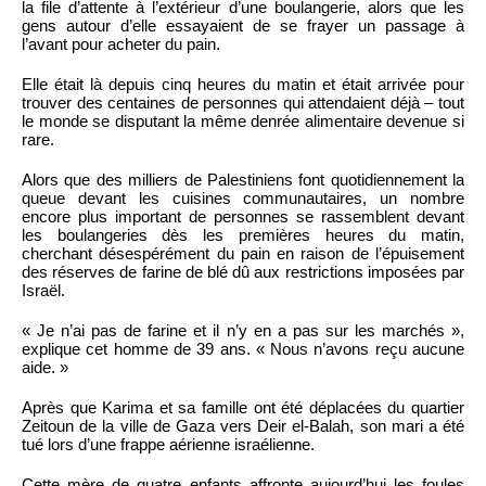
la file d’attente à l’extérieur d’une boulangerie, alors que les
gens autour d’elle essayaient de se frayer un passage à
l’avant pour acheter du pain.
Elle était là depuis cinq heures du matin et était arrivée pour
trouver des centaines de personnes qui attendaient déjà – tout
le monde se disputant la même denrée alimentaire devenue si
rare.
Alors que des milliers de Palestiniens font quotidiennement la
queue devant les cuisines communautaires, un nombre
encore plus important de personnes se rassemblent devant
les boulangeries dès les premières heures du matin,
cherchant désespérément du pain en raison de l’épuisement
des réserves de farine de blé dû aux restrictions imposées par
Israël.
« Je n’ai pas de farine et il n’y en a pas sur les marchés »,
explique cet homme de 39 ans. « Nous n’avons reçu aucune
aide. »
Après que Karima et sa famille ont été déplacées du quartier
Zeitoun de la ville de Gaza vers Deir el-Balah, son mari a été
tué lors d’une frappe aérienne israélienne.
Cette mère de quatre enfants affronte aujourd’hui les foules