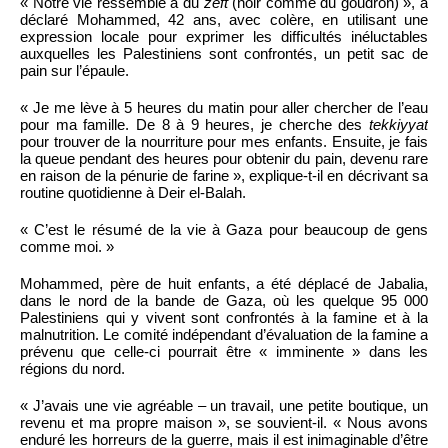
« Notre vie ressemble à du
zeft
(noir comme du goudron) », a
déclaré Mohammed, 42 ans, avec colère, en utilisant une
expression locale pour exprimer les difficultés inéluctables
auxquelles les Palestiniens sont confrontés, un petit sac de
pain sur l’épaule.
« Je me lève à 5 heures du matin pour aller chercher de l’eau
pour ma famille. De 8 à 9 heures, je cherche des
tekkiyyat
pour trouver de la nourriture pour mes enfants. Ensuite, je fais
la queue pendant des heures pour obtenir du pain, devenu rare
en raison de la pénurie de farine », explique-t-il en décrivant sa
routine quotidienne à Deir el-Balah.
« C’est le résumé de la vie à Gaza pour beaucoup de gens
comme moi. »
Mohammed, père de huit enfants, a été déplacé de Jabalia,
dans le nord de la bande de Gaza, où les quelque 95 000
Palestiniens qui y vivent sont confrontés à la famine et à la
malnutrition. Le comité indépendant d’évaluation de la famine a
prévenu que celle-ci pourrait être « imminente » dans les
régions du nord.
« J’avais une vie agréable – un travail, une petite boutique, un
revenu et ma propre maison », se souvient-il. « Nous avons
enduré les horreurs de la guerre, mais il est inimaginable d’être