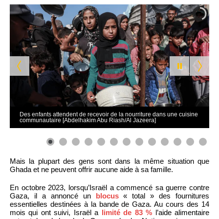
Des enfants attendent de recevoir de la nourriture dans une cuisine
communautaire [Abdelhakim Abu Riash/Al Jazeera]
0
1
2
Mais la plupart des gens sont dans la même situation que
Ghada et ne peuvent offrir aucune aide à sa famille.
En octobre 2023, lorsqu’Israël a commencé sa guerre contre
Gaza, il a annoncé un
blocus
« total » des fournitures
essentielles destinées à la bande de Gaza. Au cours des 14
mois qui ont suivi, Israël a
limité de 83 %
l’aide alimentaire