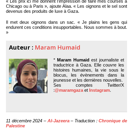
« Les prix ici me donnent l’impression de faire mes courses à
Chicago ou à Paris », ajoute Alaa. « Les oignons et le sel sont
devenus des produits de luxe à Gaza.
Il met deux oignons dans un sac. « Je plains les gens qui
endurent ces conditions insupportables. Nous sommes à bout.
»
Auteur :
Maram Humaid
*
Maram Humaid
est journaliste et
traductrice à Gaza. Elle couvre les
histoires humaines, la vie sous le
blocus, les évènements dans la
jeunesse et les dernières nouvelles.
Ses comptes Twitter/X
:
@maramgaza
et
Instagram
.
11 décembre 2024 –
Al-Jazeera
– Traduction :
Chronique de
Palestine