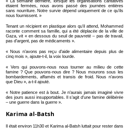
« La semaine dernière, lorsque les organisations caritatives
étaient fermées, nous avons passé des journées entières
sans nourriture. Notre survie dépend uniquement de ce qu’ils
nous fournissent. »
Tenant un récipient en plastique alors qu’il attend, Mohammed
raconte comment sa famille, qui a été déplacée de la ville de
Gaza, vit « en dessous du seuil de pauvreté – pas de travail,
pas d’argent, pas de médicaments ».
« Nous n’avons pas reçu d’aide alimentaire depuis plus de
cinq mois », ajoute-t-il, la voix lourde.
« Vers qui pouvons-nous nous tourner au milieu de cette
famine ? Que pouvons-nous dire ? Nous mourons sous les
bombardements, affamés et transis de froid. Nous n’avons
que Dieu », a-t-il ajouté.
« Notre patience est à bout. Je n’aurais jamais imaginé vivre
des jours aussi insupportables. Il s’agit d’une famine délibérée
– une guerre dans la guerre ».
Karima al-Batsh
Il était environ 11h30 et Karima al-Batsh luttait pour rester dans