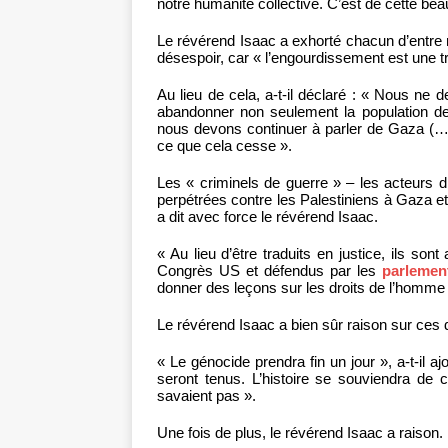
notre humanité collective. C’est de cette beau
Le révérend Isaac a exhorté chacun d’entre 
désespoir, car « l’engourdissement est une t
Au lieu de cela, a-t-il déclaré : « Nous ne d
abandonner non seulement la population de
nous devons continuer à parler de Gaza (…)
ce que cela cesse ».
Les « criminels de guerre » – les acteurs 
perpétrées contre les Palestiniens à Gaza e
a dit avec force le révérend Isaac.
« Au lieu d’être traduits en justice, ils sont
Congrès US et défendus par les
parlemen
donner des leçons sur les droits de l’homme et
Le révérend Isaac a bien sûr raison sur ces 
« Le génocide prendra fin un jour », a-t-il a
seront tenus. L’histoire se souviendra de ce
savaient pas ».
Une fois de plus, le révérend Isaac a raiso