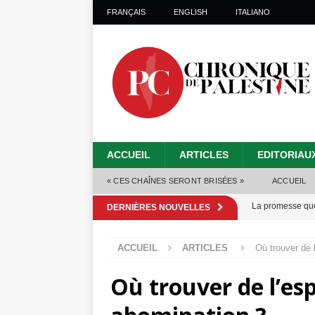
FRANÇAIS
ENGLISH
ITALIANO
ACCUEIL
ARTICLES
EDITORIAU
« CES CHAÎNES SERONT BRISÉES »
ACCUEIL
La promesse que 
DERNIÈRES NOUVELLES
Gaza : les Isra
ACCUEIL
ARTICLES
Où trouver de 
crise sanitaire 
Où trouver de l’es
Capituler ou mo
6 août 2026 ]