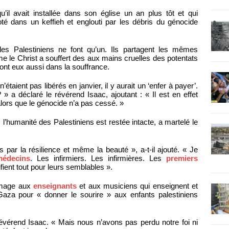
’il avait installée dans son église un an plus tôt et qui
té dans un keffieh et englouti par les débris du génocide
les Palestiniens ne font qu’un. Ils partagent les mêmes
 le Christ a souffert des aux mains cruelles des potentats
sont eux aussi dans la souffrance.
taient pas libérés en janvier, il y aurait un ‘enfer à payer’.
? » a déclaré le révérend Isaac, ajoutant : « Il est en effet
é alors que le génocide n’a pas cessé. »
, l’humanité des Palestiniens est restée intacte, a martelé le
par la résilience et même la beauté », a-t-il ajouté. « Je
médecins
. Les infirmiers. Les infirmières. Les
premiers
fient tout pour leurs semblables ».
mmage aux
enseignants
et aux musiciens qui enseignent et
aza pour « donner le sourire » aux enfants palestiniens
révérend Isaac. « Mais nous n’avons pas perdu notre foi ni