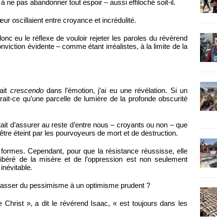
à ne pas abandonner tout espoir – aussi effiloché soit-il.
r oscillaient entre croyance et incrédulité.
onc eu le réflexe de vouloir rejeter les paroles du révérend
nviction évidente – comme étant irréalistes, à la limite de la
ait
crescendo
dans l’émotion, j’ai eu une révélation. Si un
erait-ce qu’une parcelle de lumière de la profonde obscurité
tait d’assurer au reste d’entre nous – croyants ou non – que
t être éteint par les pourvoyeurs de mort et de destruction.
ormes. Cependant, pour que la résistance réussisse, elle
 libéré de la misère et de l’oppression est non seulement
inévitable.
it passer du pessimisme à un optimisme prudent ?
Christ », a dit le révérend Isaac, « est toujours dans les