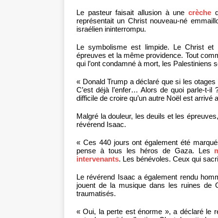
Le pasteur faisait allusion à une
crèche
qu
représentait un Christ nouveau-né emmaillo
israélien ininterrompu.
Le symbolisme est limpide. Le Christ et 
épreuves et la même providence. Tout comme
qui l’ont condamné à mort, les Palestiniens 
« Donald Trump a déclaré que si les otages n’é
C’est déjà l’enfer… Alors de quoi parle-t-il 
difficile de croire qu’un autre Noël est arriv
Malgré la douleur, les deuils et les épreuves
révérend Isaac.
« Ces 440 jours ont également été marqués 
pense à tous les héros de Gaza. Les
intervenants
. Les bénévoles. Ceux qui sacri
Le révérend Isaac a également rendu ho
jouent de la musique dans les ruines de G
traumatisés.
« Oui, la perte est énorme », a déclaré le 