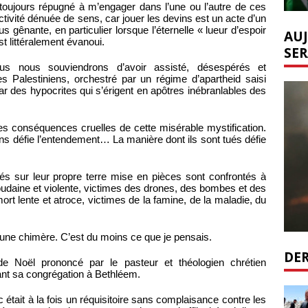
i toujours répugné à m’engager dans l’une ou l’autre de ces
ivité dénuée de sens, car jouer les devins est un acte d’un
gênante, en particulier lorsque l’éternelle « lueur d’espoir
AUJ
st littéralement évanoui.
SER
s nous souviendrons d’avoir assisté, désespérés et
s Palestiniens, orchestré par un régime d’apartheid saisi
ar des hypocrites qui s’érigent en apôtres inébranlables des
les conséquences cruelles de cette misérable mystification.
ns défie l’entendement… La manière dont ils sont tués défie
nés sur leur propre terre mise en pièces sont confrontés à
soudaine et violente, victimes des drones, des bombes et des
ort lente et atroce, victimes de la famine, de la maladie, du
’une chimère. C’est du moins ce que je pensais.
DER
e Noël prononcé par le pasteur et théologien chrétien
ant sa congrégation à Bethléem.
était à la fois un réquisitoire sans complaisance contre les