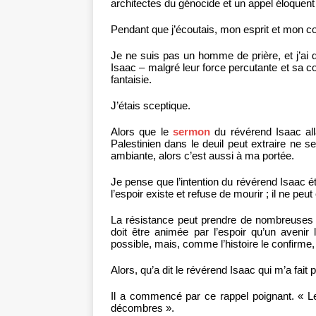
architectes du génocide et un appel éloquent 
Pendant que j’écoutais, mon esprit et mon cœu
Je ne suis pas un homme de prière, et j’ai d
Isaac – malgré leur force percutante et sa co
fantaisie.
J’étais sceptique.
Alors que le
sermon
du révérend Isaac all
Palestinien dans le deuil peut extraire ne s
ambiante, alors c’est aussi à ma portée.
Je pense que l’intention du révérend Isaac é
l’espoir existe et refuse de mourir ; il ne peu
La résistance peut prendre de nombreuses f
doit être animée par l’espoir qu’un avenir
possible, mais, comme l’histoire le confirme, 
Alors, qu’a dit le révérend Isaac qui m’a fa
Il a commencé par ce rappel poignant. « Le 
décombres ».