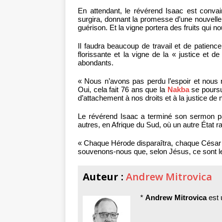
En attendant, le révérend Isaac est conva
surgira, donnant la promesse d’une nouvelle a
guérison. Et la vigne portera des fruits qui no
Il faudra beaucoup de travail et de patience
florissante et la vigne de la « justice et d
abondants.
« Nous n’avons pas perdu l’espoir et nous 
Oui, cela fait 76 ans que la
Nakba
se poursu
d’attachement à nos droits et à la justice de 
Le révérend Isaac a terminé son sermon par
autres, en Afrique du Sud, où un autre État rac
« Chaque Hérode disparaîtra, chaque César 
souvenons-nous que, selon Jésus, ce sont les 
Auteur :
Andrew Mitrovica
*
Andrew Mitrovica
est 