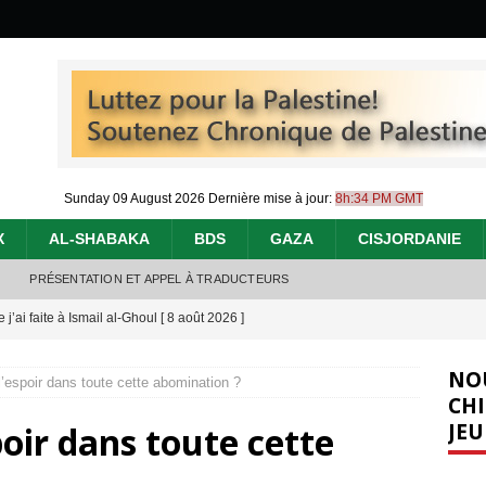
Sunday 09 August 2026
Dernière mise à jour:
8h:34 PM GMT
X
AL-SHABAKA
BDS
GAZA
CISJORDANIE
PRÉSENTATION ET APPEL À TRADUCTEURS
j’ai faite à Ismail al-Ghoul
[ 8 août 2026 ]
éliens bombardent des entrepôts de médicaments, aggravant ainsi la
NO
l’espoir dans toute cette abomination ?
déjà dramatique
[ 7 août 2026 ]
CHI
JEU
poir dans toute cette
urir : le « processus de paix » à Gaza et la propagande occidentale
[