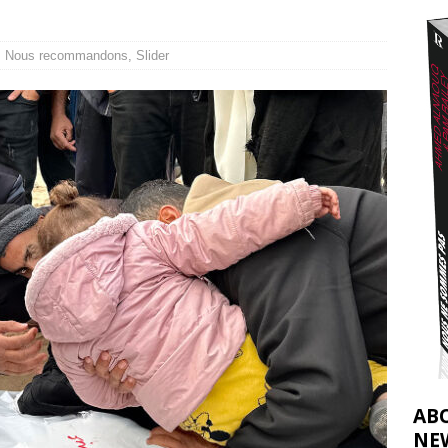
nocide : l’histoire de Gaza au-delà des chiffres
[ 5 août 2026 ]
tifs de la CIJ sur la Palestine : possibilités et limites
[ 8 août 2026 ]
,
Nous recommandons
,
Slider
AB
NE