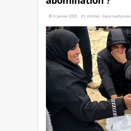
abomination ?
Mille jours de gé
Les avis consulta
6 janvier 2025
Articles
,
Gaza martyrisée