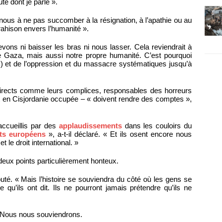
té dont je parle ».
nous à ne pas succomber à la résignation, à l’apathie ou au
rahison envers l’humanité ».
evons ni baisser les bras ni nous lasser. Cela reviendrait à
 Gaza, mais aussi notre propre humanité. C’est pourquoi
 et de l’oppression et du massacre systématiques jusqu’à
directs comme leurs complices, responsables des horreurs
t en Cisjordanie occupée – « doivent rendre des comptes »,
 accueillis par des
applaudissements
dans les couloirs du
ts européens
», a-t-il déclaré. « Et ils osent encore nous
 le droit international. »
deux points particulièrement honteux.
jouté. « Mais l’histoire se souviendra du côté où les gens se
 qu’ils ont dit. Ils ne pourront jamais prétendre qu’ils ne
n. Nous nous souviendrons.