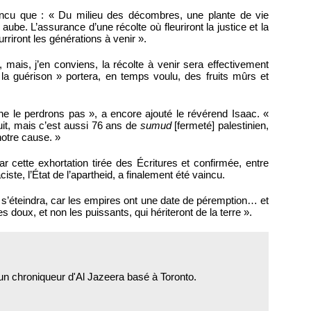
incu que : « Du milieu des décombres, une plante de vie
ube. L’assurance d’une récolte où fleuriront la justice et la
urriront les générations à venir ».
, mais, j’en conviens, la récolte à venir sera effectivement
e la guérison » portera, en temps voulu, des fruits mûrs et
ne le perdrons pas », a encore ajouté le révérend Isaac. «
it, mais c’est aussi 76 ans de
sumud
[fermeté] palestinien,
notre cause. »
 cette exhortation tirée des Écritures et confirmée, entre
iste, l’État de l’apartheid, a finalement été vaincu.
s’éteindra, car les empires ont une date de péremption… et
doux, et non les puissants, qui hériteront de la terre ».
un chroniqueur d'Al Jazeera basé à Toronto.