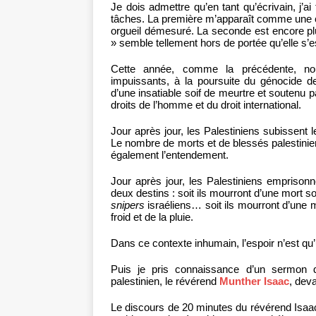
Je dois admettre qu’en tant qu’écrivain, j’a
tâches. La première m’apparaît comme une ct
orgueil démesuré. La seconde est encore plus 
» semble tellement hors de portée qu’elle s’e
Cette année, comme la précédente, nou
impuissants, à la poursuite du génocide de
d’une insatiable soif de meurtre et soutenu p
droits de l’homme et du droit international.
Jour après jour, les Palestiniens subissent 
Le nombre de morts et de blessés palestinie
également l’entendement.
Jour après jour, les Palestiniens emprison
deux destins : soit ils mourront d’une mort 
snipers
israéliens… soit ils mourront d’une m
froid et de la pluie.
Dans ce contexte inhumain, l’espoir n’est qu
Puis je pris connaissance d’un sermon d
palestinien, le révérend
Munther Isaac
, dev
Le discours de 20 minutes du révérend Isaac 