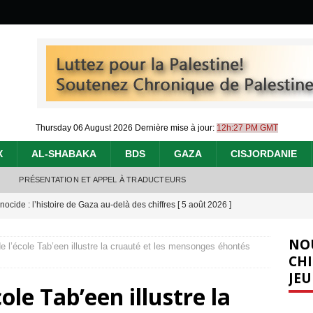
Thursday 06 August 2026
Dernière mise à jour:
12h:27 PM GMT
X
AL-SHABAKA
BDS
GAZA
CISJORDANIE
PRÉSENTATION ET APPEL À TRADUCTEURS
nocide : l’histoire de Gaza au-delà des chiffres
[ 5 août 2026 ]
effacent les preuves du génocide à Gaza
[ 4 août 2026 ]
NO
 l’école Tab’een illustre la cruauté et les mensonges éhontés
 annonce un « accord de paix » à Gaza, les Israéliens multiplie les
CHI
JEU
2026 ]
ole Tab’een illustre la
e servent de la Cisjordanie comme d’une poubelle pour leurs déchets