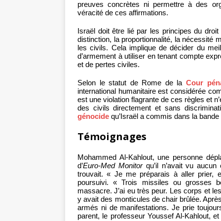
preuves concrètes ni permettre à des orga
véracité de ces affirmations.
Israël doit être lié par les principes du droi
distinction, la proportionnalité, la nécessité 
les civils. Cela implique de décider du meil
d’armement à utiliser en tenant compte exp
et de pertes civiles.
Selon le statut de Rome de la
Cour péna
international humanitaire est considérée co
est une violation flagrante de ces règles et 
des civils directement et sans discrimina
génocide
qu’Israël a commis dans la bande 
Témoignages
Mohammed Al-Kahlout, une personne déplacée
d’
Euro-Med Monitor
qu’il n’avait vu aucun 
trouvait. « Je me préparais à aller prier, 
poursuivi. « Trois missiles ou grosses 
massacre. J’ai eu très peur. Les corps et les
y avait des monticules de chair brûlée. Après
armés ni de manifestations. Je prie toujours
parent, le professeur Youssef Al-Kahlout, e