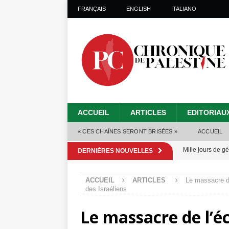
FRANÇAIS
ENGLISH
ITALIANO
ACCUEIL
ARTICLES
EDITORIAU
« CES CHAÎNES SERONT BRISÉES »
ACCUEIL
Mille jours de gé
DERNIÈRES NOUVELLES
Les Israéliens 
ACCUEIL
ARTICLES
Le massacre de
Alors que Trump
des Israéliens
tueries
[ 4 août 
Le massacre de l’éc
Les Israéliens s