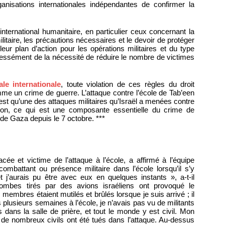
nisations internationales indépendantes de confirmer la
t international humanitaire, en particulier ceux concernant la
militaire, les précautions nécessaires et le devoir de protéger
leur plan d’action pour les opérations militaires et du type
ressément de la nécessité de réduire le nombre de victimes
le internationale
, toute violation de ces règles du droit
mme un crime de guerre. L’attaque contre l’école de Tab’een
n’est qu’une des attaques militaires qu’Israël a menées contre
tion, ce qui est une composante essentielle du crime de
de Gaza depuis le 7 octobre. ***
 et victime de l’attaque à l’école, a affirmé à l’équipe
combattant ou présence militaire dans l’école lorsqu’il s’y
et j’aurais pu être avec eux en quelques instants », a-t-il
bombes tirés par des avions israéliens ont provoqué le
 membres étaient mutilés et brûlés lorsque je suis arrivé ; il
 plusieurs semaines à l’école, je n’avais pas vu de militants
 dans la salle de prière, et tout le monde y est civil. Mon
t de nombreux civils ont été tués dans l’attaque. Au-dessus