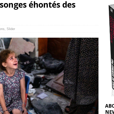
nsonges éhontés des
t 2026 ]
urir : le « processus de paix » à Gaza et la propagande occidentale
[
ons
,
Slider
AB
NE