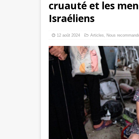
cruauté et les me
toxiques
[ 3 aoû
Israéliens
Capituler ou mo
6 août 2026 ]
12 août 2024
Articles
,
Nous recommand