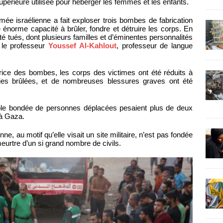
e supérieure utilisée pour héberger les femmes et les enfants.
rmée israélienne a fait exploser trois bombes de fabrication
e énorme capacité à brûler, fondre et détruire les corps. En
é tués, dont plusieurs familles et d’éminentes personnalités
 le professeur
Youssef Al-Kahlout
, professeur de langue
ice des bombes, les corps des victimes ont été réduits à
ties brûlées, et de nombreuses blessures graves ont été
cole bondée de personnes déplacées pesaient plus de deux
 à Gaza.
e, au motif qu’elle visait un site militaire, n’est pas fondée
 meurtre d’un si grand nombre de civils.