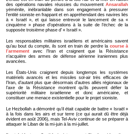
des opérations navales réussies du mouvement
Ansarallah
yéménite, inébranlable dans son engagement à pressurer
l’entité sioniste en frappant et en appréhendant des navires liés
à « Israël », et qui laisse entrevoir le lancement de sa «
cinquième » phase d’opérations à la suite de l’échec de la
supposée troisième phase d’ « Israël ».
Les responsables militaires israéliens et américains savent
qu’au bout du compte, ils sont en train de perdre la
course à
l’armement
avec l’Iran et craignent que la Résistance
n’acquière des armes de défense aérienne iraniennes plus
avancées.
Les États-Unis craignent depuis longtemps les systèmes
matériels avancés et les missiles sol-air très efficaces de
l’Iran, d’autant plus que désormais d’autres alliés régionaux de
l’axe de la Résistance montrent qu’ils peuvent défier la
supériorité militaire israélienne et donc américaine, et
constituer une menace existentielle pour le projet sioniste.
Le Hezbollah a démontré qu’il était capable de battre « Israël »
à la fois dans les airs et sur terre (ce qui aurait dû être déjà
évident en août 2006), mais Tel-Aviv continue de se préparer à
attaquer le Liban de la mi-juin à la mi-juillet.