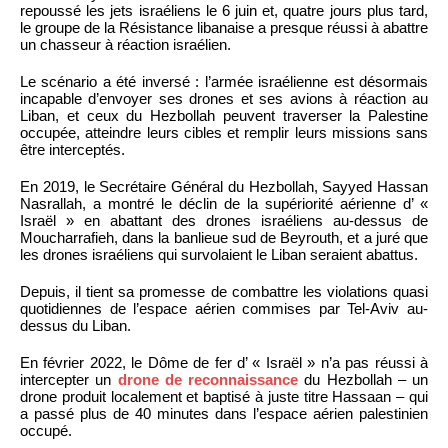
repoussé les jets israéliens le 6 juin et, quatre jours plus tard,
le groupe de la Résistance libanaise a presque réussi à abattre
un chasseur à réaction israélien.
Le scénario a été inversé : l’armée israélienne est désormais
incapable d’envoyer ses drones et ses avions à réaction au
Liban, et ceux du Hezbollah peuvent traverser la Palestine
occupée, atteindre leurs cibles et remplir leurs missions sans
être interceptés.
En 2019, le Secrétaire Général du Hezbollah, Sayyed Hassan
Nasrallah, a montré le déclin de la supériorité aérienne d’ «
Israël » en abattant des drones israéliens au-dessus de
Moucharrafieh, dans la banlieue sud de Beyrouth, et a juré que
les drones israéliens qui survolaient le Liban seraient abattus.
Depuis, il tient sa promesse de combattre les violations quasi
quotidiennes de l’espace aérien commises par Tel-Aviv au-
dessus du Liban.
En février 2022, le Dôme de fer d’ « Israël » n’a pas réussi à
intercepter un
drone de reconnaissance
du Hezbollah – un
drone produit localement et baptisé à juste titre Hassaan – qui
a passé plus de 40 minutes dans l’espace aérien palestinien
occupé.