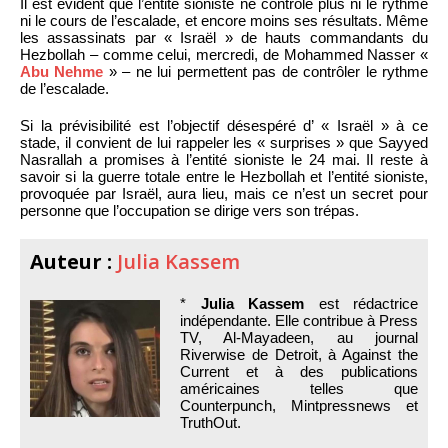
Il est évident que l’entité sioniste ne contrôle plus ni le rythme
ni le cours de l’escalade, et encore moins ses résultats. Même
les assassinats par « Israël » de hauts commandants du
Hezbollah – comme celui, mercredi, de Mohammed Nasser «
Abu Nehme
» – ne lui permettent pas de contrôler le rythme
de l’escalade.
Si la prévisibilité est l’objectif désespéré d’ « Israël » à ce
stade, il convient de lui rappeler les « surprises » que Sayyed
Nasrallah a promises à l’entité sioniste le 24 mai. Il reste à
savoir si la guerre totale entre le Hezbollah et l’entité sioniste,
provoquée par Israël, aura lieu, mais ce n’est un secret pour
personne que l’occupation se dirige vers son trépas.
Auteur :
Julia Kassem
*
Julia Kassem
est rédactrice
indépendante. Elle contribue à Press
TV, Al-Mayadeen, au journal
Riverwise de Detroit, à Against the
Current et à des publications
américaines telles que
Counterpunch, Mintpressnews et
TruthOut.