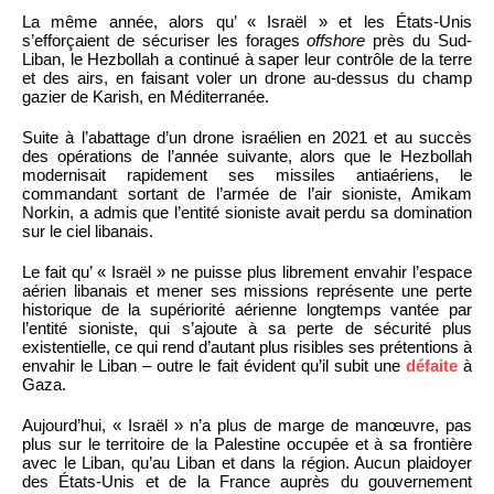
La même année, alors qu’ « Israël » et les États-Unis
s’efforçaient de sécuriser les forages
offshore
près du Sud-
Liban, le Hezbollah a continué à saper leur contrôle de la terre
et des airs, en faisant voler un drone au-dessus du champ
gazier de Karish, en Méditerranée.
Suite à l’abattage d’un drone israélien en 2021 et au succès
des opérations de l’année suivante, alors que le Hezbollah
modernisait rapidement ses missiles antiaériens, le
commandant sortant de l’armée de l’air sioniste, Amikam
Norkin, a admis que l’entité sioniste avait perdu sa domination
sur le ciel libanais.
Le fait qu’ « Israël » ne puisse plus librement envahir l’espace
aérien libanais et mener ses missions représente une perte
historique de la supériorité aérienne longtemps vantée par
l’entité sioniste, qui s’ajoute à sa perte de sécurité plus
existentielle, ce qui rend d’autant plus risibles ses prétentions à
envahir le Liban – outre le fait évident qu’il subit une
défaite
à
Gaza.
Aujourd’hui, « Israël » n’a plus de marge de manœuvre, pas
plus sur le territoire de la Palestine occupée et à sa frontière
avec le Liban, qu’au Liban et dans la région. Aucun plaidoyer
des États-Unis et de la France auprès du gouvernement