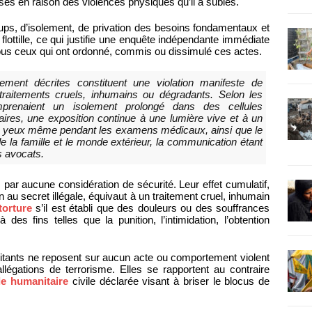
ses en raison des violences physiques qu’il a subies.
ps, d’isolement, de privation des besoins fondamentaux et
ottille, ce qui justifie une enquête indépendante immédiate
tous ceux qui ont ordonné, commis ou dissimulé ces actes.
tement décrites constituent une violation manifeste de
es traitements cruels, inhumains ou dégradants. Selon les
omprenaient un isolement prolongé dans des cellules
ires, une exposition continue à une lumière vive et à un
les yeux même pendant les examens médicaux, ainsi que le
 la famille et le monde extérieur, la communication étant
s avocats.
s par aucune considération de sécurité. Leur effet cumulatif,
n au secret illégale, équivaut à un traitement cruel, inhumain
torture
s’il est établi que des douleurs ou des souffrances
 des fins telles que la punition, l’intimidation, l’obtention
litants ne reposent sur aucun acte ou comportement violent
llégations de terrorisme. Elles se rapportent au contraire
ille humanitaire
civile déclarée visant à briser le blocus de