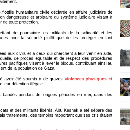
raitement.
flottille humanitaire civile déclarée en affaire judiciaire de
tion dangereuse et arbitraire du système judiciaire visant à
er de toute protection.
ant de poursuivre les militants de la solidarité et les
aces pour la sécurité plutôt que de les protéger en tant
es aux civils et à ceux qui cherchent à leur venir en aide,
ividuelle, de procès équitable et de respect des procédures
ires pacifiques visant à lever le blocus, contribuant ainsi au
ment de la population de Gaza.
té avoir été soumis à de graves
violences physiques et
 leur détention illégale.
ux bandés pendant de longues périodes en mer, dans des
ats et des militants libérés, Abu Keshek a été séparé des
s traitements, des témoins rapportant que ses cris étaient