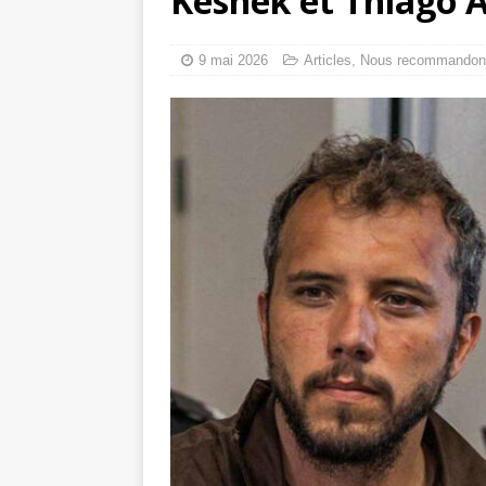
Keshek et Thiago Áv
toxiques
[ 3 aoû
Capituler ou mo
9 mai 2026
Articles
,
Nous recommandon
6 août 2026 ]