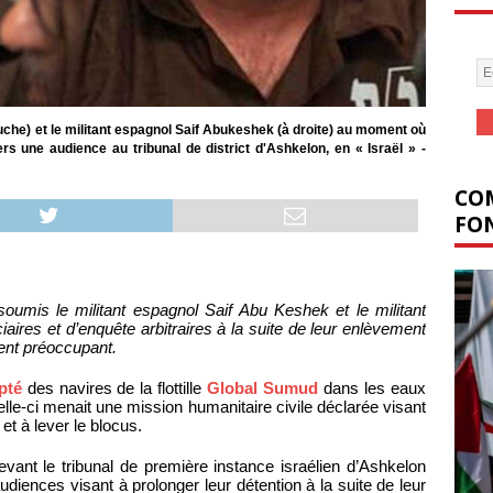
gauche) et le militant espagnol Saif Abukeshek (à droite) au moment où
rs une audience au tribunal de district d'Ashkelon, en « Israël » -
COM
FON
 soumis le militant espagnol Saif Abu Keshek et le militant
iaires et d’enquête arbitraires à la suite de leur enlèvement
ent préoccupant.
pté
des navires de la flottille
Global Sumud
dans les eaux
elle-ci menait une mission humanitaire civile déclarée visant
t à lever le blocus.
vant le tribunal de première instance israélien d’Ashkelon
udiences visant à prolonger leur détention à la suite de leur