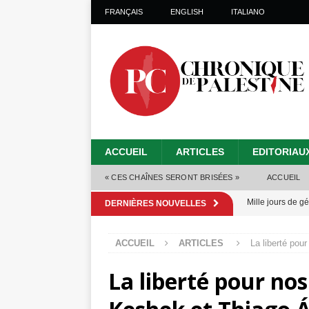
FRANÇAIS
ENGLISH
ITALIANO
ACCUEIL
ARTICLES
EDITORIAU
« CES CHAÎNES SERONT BRISÉES »
ACCUEIL
Mille jours de gé
DERNIÈRES NOUVELLES
Les Israéliens 
ACCUEIL
ARTICLES
La liberté pou
Alors que Trump
La liberté pour no
tueries
[ 4 août 
Les Israéliens s