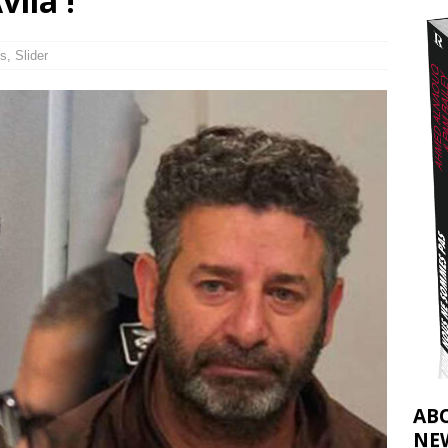
ila !
t 2026 ]
urir : le « processus de paix » à Gaza et la propagande occidentale
[
s
,
Slider
AB
NE