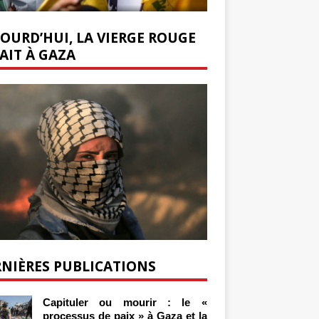
OURD’HUI, LA VIERGE ROUGE
AIT À GAZA
NIÈRES PUBLICATIONS
Capituler ou mourir : le «
processus de paix » à Gaza et la