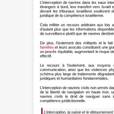
L’interception de navires dans les eaux inte
étrangers à bord, leur transfert vers Israël
devant les tribunaux israéliens soulèvent
juridique de la compétence israélienne.
Cela reflète un recours arbitraire aux lois a
d’autant plus que les informations disponible
de surveillance plutôt que de navires destiné
De plus, l’isolement des militants et le fa
familles
et leurs avocats constituent une grav
un procès équitable, augmentant le risque de
effectif.
Le recours à l’isolement, aux moyens
communication, ainsi que les violences phy
schéma plus large de traitements dégradants 
juridiques et humanitaires fondamentales.
L’interception de navires civils non armés da
de la liberté de navigation en haute mer, un 
navires civils le droit de naviguer sans 
compétence juridictionnelle.
L’interception, la saisie et le détournemen