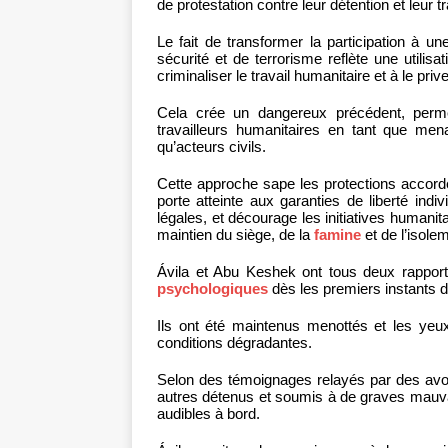
de protestation contre leur détention et leur t
Le fait de transformer la participation à une 
sécurité et de terrorisme reflète une utilisa
criminaliser le travail humanitaire et à le priv
Cela crée un dangereux précédent, permett
travailleurs humanitaires en tant que men
qu’acteurs civils.
Cette approche sape les protections accordé
porte atteinte aux garanties de liberté ind
légales, et décourage les initiatives humanita
maintien du siège, de la
famine
et de l’isole
Ávila et Abu Keshek ont tous deux rappor
psychologiques
dès les premiers instants de
Ils ont été maintenus menottés et les ye
conditions dégradantes.
Selon des témoignages relayés par des avoc
autres détenus et soumis à de graves mauvai
audibles à bord.