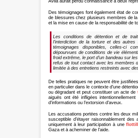
Ávila aurait perdu connaissance à deux repri
Des témoignages font également état de cou
de blessures chez plusieurs membres de la fl
et la mise en cause de la responsabilité de 
Les conditions de détention et de trai
l’interdiction de la torture et des autr
témoignages disponibles, celles-ci c
dépourvues de conditions de vie élémenta
froid extrême, le port d’un bandeau sur 
refus de tout contact avec les membres de
limitée à des entretiens restreints avec de
De telles pratiques ne peuvent être justifiée
en particulier dans le contexte d’une détentio
ou dégradant et peut constituer un acte de
aiguës ont été infligées intentionnellement à
d’informations ou l’extorsion d’aveux.
Les accusations portées contre les deux mi
susceptible d’étayer raisonnablement des a
uniquement à leur participation à une
flott
Gaza et à acheminer de l’aide.