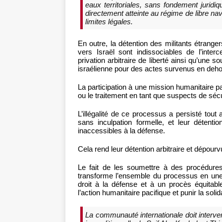
eaux territoriales, sans fondement juridi
directement atteinte au régime de libre navi
limites légales.
En outre, la détention des militants étranger
vers Israël sont indissociables de l’interc
privation arbitraire de liberté ainsi qu’une s
israélienne pour des actes survenus en dehor
La participation à une mission humanitaire pacif
ou le traitement en tant que suspects de sécu
L’illégalité de ce processus a persisté tout
sans inculpation formelle, et leur détent
inaccessibles à la défense.
Cela rend leur détention arbitraire et dépou
Le fait de les soumettre à des procédures 
transforme l’ensemble du processus en une 
droit à la défense et à un procès équitable,
l’action humanitaire pacifique et punir la soli
La communauté internationale doit interven