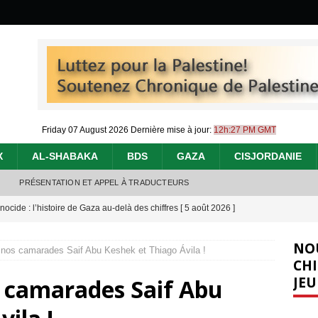
Friday 07 August 2026
Dernière mise à jour:
12h:27 PM GMT
X
AL-SHABAKA
BDS
GAZA
CISJORDANIE
PRÉSENTATION ET APPEL À TRADUCTEURS
nocide : l’histoire de Gaza au-delà des chiffres
[ 5 août 2026 ]
effacent les preuves du génocide à Gaza
[ 4 août 2026 ]
NO
r nos camarades Saif Abu Keshek et Thiago Ávila !
 annonce un « accord de paix » à Gaza, les Israéliens multiplie les
CHI
JEU
s camarades Saif Abu
2026 ]
e servent de la Cisjordanie comme d’une poubelle pour leurs déchets