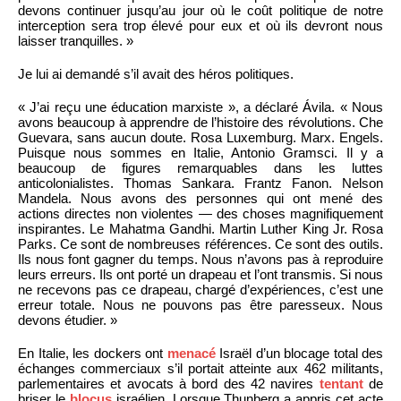
devons continuer jusqu’au jour où le coût politique de notre
interception sera trop élevé pour eux et où ils devront nous
laisser tranquilles. »
Je lui ai demandé s’il avait des héros politiques.
« J’ai reçu une éducation marxiste », a déclaré Ávila. « Nous
avons beaucoup à apprendre de l’histoire des révolutions. Che
Guevara, sans aucun doute. Rosa Luxemburg. Marx. Engels.
Puisque nous sommes en Italie, Antonio Gramsci. Il y a
beaucoup de figures remarquables dans les luttes
anticolonialistes. Thomas Sankara. Frantz Fanon. Nelson
Mandela. Nous avons des personnes qui ont mené des
actions directes non violentes — des choses magnifiquement
inspirantes. Le Mahatma Gandhi. Martin Luther King Jr. Rosa
Parks. Ce sont de nombreuses références. Ce sont des outils.
Ils nous font gagner du temps. Nous n’avons pas à reproduire
leurs erreurs. Ils ont porté un drapeau et l’ont transmis. Si nous
ne recevons pas ce drapeau, chargé d’expériences, c’est une
erreur totale. Nous ne pouvons pas être paresseux. Nous
devons étudier. »
En Italie, les dockers ont
menacé
Israël d’un blocage total des
échanges commerciaux s’il portait atteinte aux 462 militants,
parlementaires et avocats à bord des 42 navires
tentant
de
briser le
blocus
israélien. Lorsque Thunberg a appris cet acte