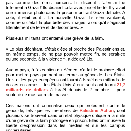
pas comme des êtres humains. Ils disaient : ‘J’en ai tué
tellement à Gaza !’ Ils disaient cela avec joie et fierté. Il y avait
une immense photo dans la prison montrant Gaza détruite. À
côté, il était écrit : ‘La nouvelle Gaza’. Ils s’en vantaient,
comme si c’était la plus belle des images, alors qu’il s’agissait
littéralement de terre et de décombres. »
Plusieurs militants ont entamé une grève de la faim.
« Le plus déchirant, c’était d’être si proche des Palestiniens et,
en même temps, de ne pas pouvoir mettre fin, ne serait-ce
qu’une seconde, à la violence », a déclaré Lio.
Aucun pays, à l’exception du Yémen, n’a fait le moindre effort
pour mettre physiquement un terme au génocide. Les États-
Unis et les pays européens ont fourni à Israël des milliards de
dollars en armes – les États-Unis à eux seuls ont fourni
21,7
milliards de dollars
à Israël depuis le 7 octobre – pour
soutenir ce massacre de masse.
Ces nations ont criminalisé ceux qui protestent contre le
génocide, tels que les membres de
Palestine Action
, dont
plusieurs se trouvent dans un état physique critique à la suite
d’une grève de la faim prolongée en prison. Elles ont muselé la
liberté d’expression dans les médias et sur les campus
universitaires.