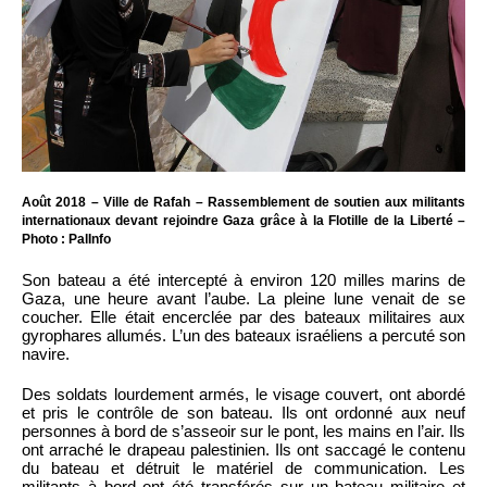
Août 2018 – Ville de Rafah – Rassemblement de soutien aux militants
internationaux devant rejoindre Gaza grâce à la Flotille de la Liberté –
Photo : PalInfo
Son bateau a été intercepté à environ 120 milles marins de
Gaza, une heure avant l’aube. La pleine lune venait de se
coucher. Elle était encerclée par des bateaux militaires aux
gyrophares allumés. L’un des bateaux israéliens a percuté son
navire.
Des soldats lourdement armés, le visage couvert, ont abordé
et pris le contrôle de son bateau. Ils ont ordonné aux neuf
personnes à bord de s’asseoir sur le pont, les mains en l’air. Ils
ont arraché le drapeau palestinien. Ils ont saccagé le contenu
du bateau et détruit le matériel de communication. Les
militants à bord ont été transférés sur un bateau militaire et