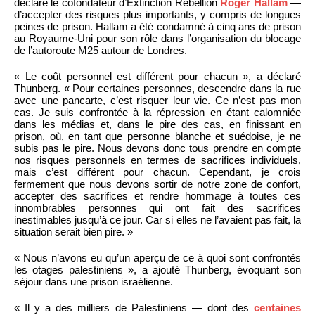
déclaré le cofondateur d’Extinction Rebellion
Roger Hallam
—
d’accepter des risques plus importants, y compris de longues
peines de prison. Hallam a été condamné à cinq ans de prison
au Royaume-Uni pour son rôle dans l’organisation du blocage
de l’autoroute M25 autour de Londres.
« Le coût personnel est différent pour chacun », a déclaré
Thunberg. « Pour certaines personnes, descendre dans la rue
avec une pancarte, c’est risquer leur vie. Ce n’est pas mon
cas. Je suis confrontée à la répression en étant calomniée
dans les médias et, dans le pire des cas, en finissant en
prison, où, en tant que personne blanche et suédoise, je ne
subis pas le pire. Nous devons donc tous prendre en compte
nos risques personnels en termes de sacrifices individuels,
mais c’est différent pour chacun. Cependant, je crois
fermement que nous devons sortir de notre zone de confort,
accepter des sacrifices et rendre hommage à toutes ces
innombrables personnes qui ont fait des sacrifices
inestimables jusqu’à ce jour. Car si elles ne l’avaient pas fait, la
situation serait bien pire. »
« Nous n’avons eu qu’un aperçu de ce à quoi sont confrontés
les otages palestiniens », a ajouté Thunberg, évoquant son
séjour dans une prison israélienne.
« Il y a des milliers de Palestiniens — dont des
centaines