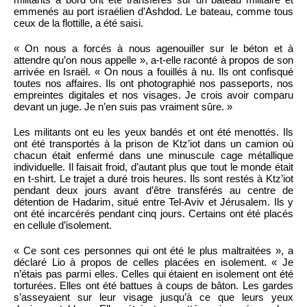
emmenés au port israélien d’Ashdod. Le bateau, comme tous
ceux de la flottille, a été saisi.
« On nous a forcés à nous agenouiller sur le béton et à
attendre qu’on nous appelle », a-t-elle raconté à propos de son
arrivée en Israël. « On nous a fouillés à nu. Ils ont confisqué
toutes nos affaires. Ils ont photographié nos passeports, nos
empreintes digitales et nos visages. Je crois avoir comparu
devant un juge. Je n’en suis pas vraiment sûre. »
Les militants ont eu les yeux bandés et ont été menottés. Ils
ont été transportés à la prison de Ktz’iot dans un camion où
chacun était enfermé dans une minuscule cage métallique
individuelle. Il faisait froid, d’autant plus que tout le monde était
en t-shirt. Le trajet a duré trois heures. Ils sont restés à Ktz’iot
pendant deux jours avant d’être transférés au centre de
détention de Hadarim, situé entre Tel-Aviv et Jérusalem. Ils y
ont été incarcérés pendant cinq jours. Certains ont été placés
en cellule d’isolement.
« Ce sont ces personnes qui ont été le plus maltraitées », a
déclaré Lio à propos de celles placées en isolement. « Je
n’étais pas parmi elles. Celles qui étaient en isolement ont été
torturées. Elles ont été battues à coups de bâton. Les gardes
s’asseyaient sur leur visage jusqu’à ce que leurs yeux