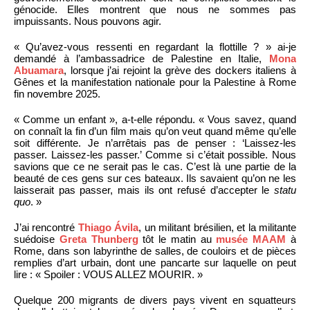
génocide. Elles montrent que nous ne sommes pas
impuissants. Nous pouvons agir.
« Qu’avez-vous ressenti en regardant la flottille ? » ai-je
demandé à l’ambassadrice de Palestine en Italie,
Mona
Abuamara
, lorsque j’ai rejoint la grève des dockers italiens à
Gênes et la manifestation nationale pour la Palestine à Rome
fin novembre 2025.
« Comme un enfant », a-t-elle répondu. « Vous savez, quand
on connaît la fin d’un film mais qu’on veut quand même qu’elle
soit différente. Je n’arrêtais pas de penser : ‘Laissez-les
passer. Laissez-les passer.’ Comme si c’était possible. Nous
savions que ce ne serait pas le cas. C’est là une partie de la
beauté de ces gens sur ces bateaux. Ils savaient qu’on ne les
laisserait pas passer, mais ils ont refusé d’accepter le
statu
quo
. »
J’ai rencontré
Thiago Ávila
, un militant brésilien, et la militante
suédoise
Greta Thunberg
tôt le matin au
musée MAAM
à
Rome, dans son labyrinthe de salles, de couloirs et de pièces
remplies d’art urbain, dont une pancarte sur laquelle on peut
lire : « Spoiler : VOUS ALLEZ MOURIR. »
Quelque 200 migrants de divers pays vivent en squatteurs