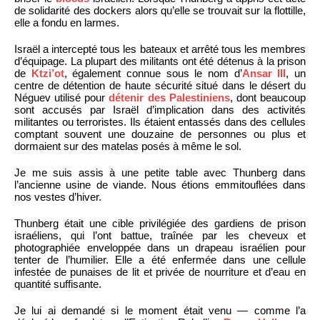
de solidarité des dockers alors qu’elle se trouvait sur la flottille,
elle a fondu en larmes.
Israël a intercepté tous les bateaux et arrêté tous les membres
d’équipage. La plupart des militants ont été détenus à la prison
de
Ktzi’ot
, également connue sous le nom d’
Ansar III
, un
centre de détention de haute sécurité situé dans le désert du
Néguev utilisé pour
détenir des Palestiniens
, dont beaucoup
sont accusés par Israël d’implication dans des activités
militantes ou terroristes. Ils étaient entassés dans des cellules
comptant souvent une douzaine de personnes ou plus et
dormaient sur des matelas posés à même le sol.
Je me suis assis à une petite table avec Thunberg dans
l’ancienne usine de viande. Nous étions emmitouflées dans
nos vestes d’hiver.
Thunberg était une cible privilégiée des gardiens de prison
israéliens, qui l’ont battue, traînée par les cheveux et
photographiée enveloppée dans un drapeau israélien pour
tenter de l’humilier. Elle a été enfermée dans une cellule
infestée de punaises de lit et privée de nourriture et d’eau en
quantité suffisante.
Je lui ai demandé si le moment était venu — comme l’a