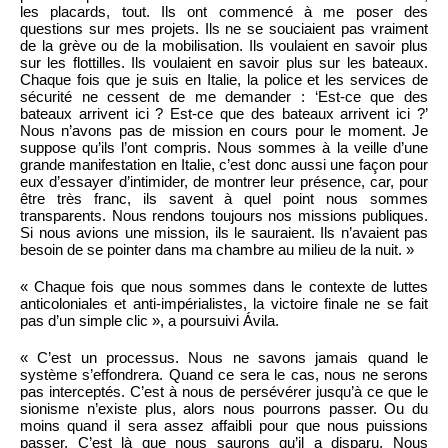
les placards, tout. Ils ont commencé à me poser des
questions sur mes projets. Ils ne se souciaient pas vraiment
de la grève ou de la mobilisation. Ils voulaient en savoir plus
sur les flottilles. Ils voulaient en savoir plus sur les bateaux.
Chaque fois que je suis en Italie, la police et les services de
sécurité ne cessent de me demander : ‘Est-ce que des
bateaux arrivent ici ? Est-ce que des bateaux arrivent ici ?’
Nous n’avons pas de mission en cours pour le moment. Je
suppose qu’ils l’ont compris. Nous sommes à la veille d’une
grande manifestation en Italie, c’est donc aussi une façon pour
eux d’essayer d’intimider, de montrer leur présence, car, pour
être très franc, ils savent à quel point nous sommes
transparents. Nous rendons toujours nos missions publiques.
Si nous avions une mission, ils le sauraient. Ils n’avaient pas
besoin de se pointer dans ma chambre au milieu de la nuit. »
« Chaque fois que nous sommes dans le contexte de luttes
anticoloniales et anti-impérialistes, la victoire finale ne se fait
pas d’un simple clic », a poursuivi Ávila.
« C’est un processus. Nous ne savons jamais quand le
système s’effondrera. Quand ce sera le cas, nous ne serons
pas interceptés. C’est à nous de persévérer jusqu’à ce que le
sionisme n’existe plus, alors nous pourrons passer. Ou du
moins quand il sera assez affaibli pour que nous puissions
passer. C’est là que nous saurons qu’il a disparu. Nous