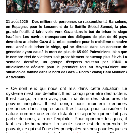
31 août 2025 – Des milliers de personnes se rassemblent à Barcelone,
en Espagne, pour le lancement de la flottille Global Sumud, la plus
grande flottille à faire voile vers Gaza dans le but de briser le siège
israélien. Les navires transportant des délégués de plus de 40 pays
devraient atteindre Gaza à la mi-septembre pour la troisième tentative
cette année de briser le siège, qui se déroule dans un contexte de
génocide ayant causé la mort de plus de 65 000 Palestiniens, bien que
le nombre réel de victimes soit probablement beaucoup plus élevé. La
semaine dernière, un groupe d’experts soutenu par l’ONU a
officiellement déclaré pour la première fois au Moyen-Orient une
situation de famine dans le nord de Gaza – Photo : Wahaj Bani Moufleh /
Activestills
« Ce sont eux qui nous ont mis dans cette situation. Le
système n’est pas défaillant. Il est conçu pour être destructeur.
Il est conçu, à mon avis, pour maintenir des structures de
pouvoir inégales. Il est conçu pour maintenir certaines
personnes dans l’oppression. Il est conçu pour considérer la
nature comme une entité distante et séparée qui ne fait pas
partie de nous, afin de l’exploiter. Pour opprimer les gens, il
faut les déshumaniser. La seule issue est de reprendre le
pouvoir, ce qui est l’une des principales raisons pour lesquelles