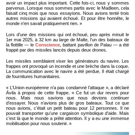
avoir un impact plus important. Cette fois-ci, nous y sommes
parvenus. Lorsque nous sommes partis avec le Madleen, cela
faisait cinq mois que nous essayions. Nous avions tenté trois
autres missions qui avaient échoué. Et pour être honnête, le
monde n’en savait pratiquement rien. »
Lors d’une des missions qui ont échoué, peu après minuit le
1er mai 2025, à 32 km au large de Malte, l’un des bateaux de
la flottille — le
Conscience
, battant pavillon de Palau — a été
frappé par des missiles lancés depuis deux drones.
Les missiles semblaient viser les générateurs du navire. Les
frappes ont provoqué un incendie et une brèche dans la coque.
La communication avec le navire a été perdue. Il était chargé
de fournitures humanitaires.
« L’Union européenne n’a pas condamné l’attaque », a déclaré
Ávila à propos de cette frappe. « Ce fut un dur revers pour
nous. Mais nous savions que nous devions continuer
d’essayer. Nous n’avions plus de gros bateaux. Tout ce que
nous avions, c’était un petit bateau pour 12 personnes. Il ne
pouvait transporter qu’une cargaison symbolique d’aide. Mais
c’est là que le monde a prêté attention. Il y a eu une immense
mobilisation pour nous soutenir. »