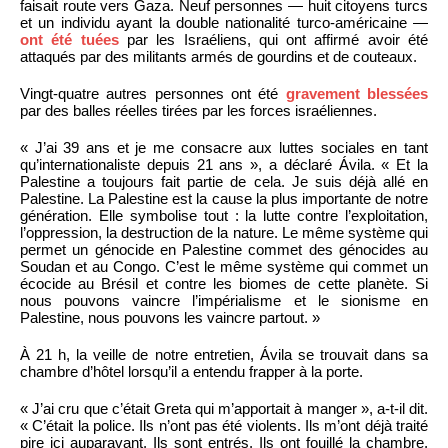
faisait route vers Gaza. Neuf personnes — huit citoyens turcs
et un individu ayant la double nationalité turco-américaine —
ont été tuées
par les Israéliens, qui ont affirmé avoir été
attaqués par des militants armés de gourdins et de couteaux.
Vingt-quatre autres personnes ont été
gravement blessées
par des balles réelles tirées par les forces israéliennes.
« J’ai 39 ans et je me consacre aux luttes sociales en tant
qu’internationaliste depuis 21 ans », a déclaré Ávila. « Et la
Palestine a toujours fait partie de cela. Je suis déjà allé en
Palestine. La Palestine est la cause la plus importante de notre
génération. Elle symbolise tout : la lutte contre l’exploitation,
l’oppression, la destruction de la nature. Le même système qui
permet un génocide en Palestine commet des génocides au
Soudan et au Congo. C’est le même système qui commet un
écocide au Brésil et contre les biomes de cette planète. Si
nous pouvons vaincre l’impérialisme et le sionisme en
Palestine, nous pouvons les vaincre partout. »
À 21 h, la veille de notre entretien, Ávila se trouvait dans sa
chambre d’hôtel lorsqu’il a entendu frapper à la porte.
« J’ai cru que c’était Greta qui m’apportait à manger », a-t-il dit.
« C’était la police. Ils n’ont pas été violents. Ils m’ont déjà traité
pire ici auparavant. Ils sont entrés. Ils ont fouillé la chambre,