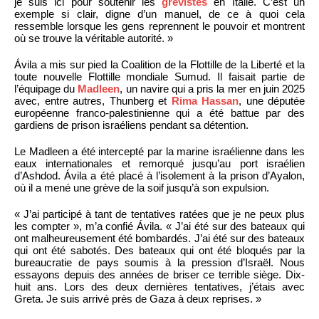
je suis ici pour soutenir les
grévistes
en Italie. C’est un
exemple si clair, digne d’un manuel, de ce à quoi cela
ressemble lorsque les gens reprennent le pouvoir et montrent
où se trouve la véritable autorité. »
Ávila a mis sur pied la Coalition de la Flottille de la Liberté et la
toute nouvelle Flottille mondiale Sumud. Il faisait partie de
l’équipage du
Madleen
, un navire qui a pris la mer en juin 2025
avec, entre autres, Thunberg et
Rima Hassan
, une députée
européenne franco-palestinienne qui a été battue par des
gardiens de prison israéliens pendant sa détention.
Le Madleen a été intercepté par la marine israélienne dans les
eaux internationales et remorqué jusqu’au port israélien
d’Ashdod. Ávila a été placé à l’isolement à la prison d’Ayalon,
où il a mené une grève de la soif jusqu’à son expulsion.
« J’ai participé à tant de tentatives ratées que je ne peux plus
les compter », m’a confié Ávila. « J’ai été sur des bateaux qui
ont malheureusement été bombardés. J’ai été sur des bateaux
qui ont été sabotés. Des bateaux qui ont été bloqués par la
bureaucratie de pays soumis à la pression d’Israël. Nous
essayons depuis des années de briser ce terrible siège. Dix-
huit ans. Lors des deux dernières tentatives, j’étais avec
Greta. Je suis arrivé près de Gaza à deux reprises. »