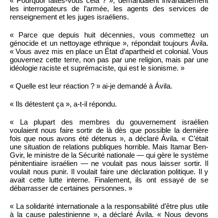
« Pourquoi faites-vous cela ? », demandaient invariablement
les interrogateurs de l’armée, les agents des services de
renseignement et les juges israéliens.
« Parce que depuis huit décennies, vous commettez un
génocide et un nettoyage ethnique », répondait toujours Ávila.
« Vous avez mis en place un État d’apartheid et colonial. Vous
gouvernez cette terre, non pas par une religion, mais par une
idéologie raciste et suprémaciste, qui est le sionisme. »
« Quelle est leur réaction ? » ai-je demandé à Ávila.
« Ils détestent ça », a-t-il répondu.
« La plupart des membres du gouvernement israélien
voulaient nous faire sortir de là dès que possible la dernière
fois que nous avons été détenus », a déclaré Ávila. « C’était
une situation de relations publiques horrible. Mais Itamar Ben-
Gvir, le ministre de la Sécurité nationale — qui gère le système
pénitentiaire israélien — ne voulait pas nous laisser sortir. Il
voulait nous punir. Il voulait faire une déclaration politique. Il y
avait cette lutte interne. Finalement, ils ont essayé de se
débarrasser de certaines personnes. »
« La solidarité internationale a la responsabilité d’être plus utile
à la cause palestinienne », a déclaré Ávila. « Nous devons