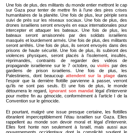
Une fois de plus, des militants du monde entier mettront le cap
sur Gaza pour tenter de mettre fin à l’une des pires crises
humanitaires de la planète. Une fois de plus, leur périple sera
suivi de près sur les réseaux sociaux. Une fois de plus, des
drones israéliens seront envoyés en eaux internationales pour
intercepter et attaquer les bateaux. Une fois de plus, les
bateaux seront arraisonnés par des soldats israéliens
masqués et lourdement armés. Une fois de plus, des militants
seront arrêtés. Une fois de plus, ils seront envoyés dans des
prisons de haute sécurité. Une fois de plus, ils subiront des
violences physiques, seront placés à l’isolement, insultés,
réprimandés, contraints de regarder des vidéos de
propagande israélienne sur le 7 octobre, ou
violés
par des
gardiens de prison israéliens. Une fois de plus, les
Palestiniens, dont beaucoup
attendent sur la plage
dans
l’espoir que la dernière flottille parvienne à passer, verront
qu’ils ne sont pas seuls. Et une fois de plus, le monde
détournera le regard,
ignorant son mandat
légal d’intervenir
pour mettre fin au génocide, conformément à l’article I de la
Convention sur le génocide.
Et pourtant, malgré une issue presque certaine, les flottilles
ébranlent imperceptiblement l’étau israélien sur Gaza. Elles
rappellent au monde son devoir moral et légal d’intervenir.
Elles font honte non seulement à Israël, mais aussi aux
gouvernements occidentaux dont la complicité soutient le