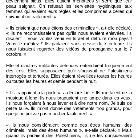
deviennent bleus. Elles étaient menottées si serré que leur
peau saignait. On refusait les serviettes hygiéniques aux
femmes qui avaient leurs règles et les comprimés à celles qui
suivaient un traitement. »
« Ils criaient que nous étions des criminelles », a-t-elle déclaré.
« Ils ne reconnaissaient pas qu’ils nous avaient enlevées. Ils
disaient : ‘Vous voulez venir en Israël et détruire mon pays !
Vous le méritez !’ Ils parlaient sans cesse du 7 octobre. Ils
nous faisaient regarder des vidéos de propagande sur le 7
octobre. »
Elle et d’autres militantes détenues entendaient fréquemment
des cris. Elles supposaient qu’il s’agissait de Palestiniens
interrogés et torturés. Elles étaient réveillées toutes les heures
ou toutes les heures et demie pendant la nuit.
« Ils frappaient à la porte », a déclaré Lio. « Ils mettaient de la
musique à fond. Ils nous braquaient une lampe dans les yeux.
Ils nous forçaient à nous lever et à dire notre nom. Je suis de
petite taille. Ils m’ont donné des vêtements trop grands, pour
que je ne puisse pas marcher facilement. »
« Ils nous considéraient comme des êtres humains, des
criminels, mais des êtres humains », a-t-elle déclaré. « Mais
quand ils parlaient des Palestiniens, ils ne les considéraient