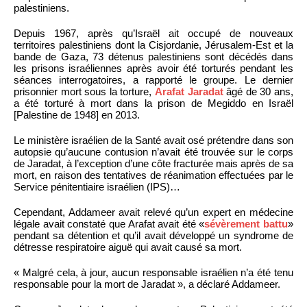
palestiniens.
Depuis 1967, après qu’Israël ait occupé de nouveaux
territoires palestiniens dont la Cisjordanie, Jérusalem-Est et la
bande de Gaza, 73 détenus palestiniens sont décédés dans
les prisons israéliennes après avoir été torturés pendant les
séances interrogatoires, a rapporté le groupe. Le dernier
prisonnier mort sous la torture,
Arafat Jaradat
âgé de 30 ans,
a été torturé à mort dans la prison de Megiddo en Israël
[Palestine de 1948] en 2013.
Le ministère israélien de la Santé avait osé prétendre dans son
autopsie qu’aucune contusion n’avait été trouvée sur le corps
de Jaradat, à l’exception d’une côte fracturée mais après de sa
mort, en raison des tentatives de réanimation effectuées par le
Service pénitentiaire israélien (IPS)…
Cependant, Addameer avait relevé qu’un expert en médecine
légale avait constaté que Arafat avait été «
sévèrement battu
»
pendant sa détention et qu’il avait développé un syndrome de
détresse respiratoire aiguë qui avait causé sa mort.
« Malgré cela, à jour, aucun responsable israélien n’a été tenu
responsable pour la mort de Jaradat », a déclaré Addameer.