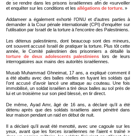
de se rendre dans les prisons israéliennes afin de «surveiller
et enquêter sur les conditions et les
allégations de torture
. »
Addameer a également exhorté l’ONU et d’autres parties à
demander à la Cour pénale internationale (CPI) d’enquêter sur
l’utilisation par Israël de la torture à l’encontre des Palestiniens.
Les détenus palestiniens, dont beaucoup sont des mineurs,
ont souvent accusé Israël de pratiquer la torture. Plus tôt cette
année, le Comité palestinien des prisonniers a détaillé la
torture de deux adolescents palestiniens
lors de leurs
interrogatoires aux mains des autorités israéliennes.
Musab Muhammad Ghneimat, 17 ans, a expliqué comment il
a été abattu avec des balles réelles en fuyant les soldats qui
l’ont accusé d’avoir lancé une attaque au couteau. Une fois
immobilisé, un soldat israélien a tiré deux balles au sol près de
lui et un troisième sur son pied blessé, en tir direct.
De même, Ayad Amr, âgé de 16 ans, a déclaré qu’il a été
détenu après que des soldats israéliens aient pénétré dans
leur maison pendant un raid en début de nuit.
Il a déclaré qu’il avait été menotté, avec une cagoule sur les
yeux, avant que les forces israéliennes ne l’aient « traîné »