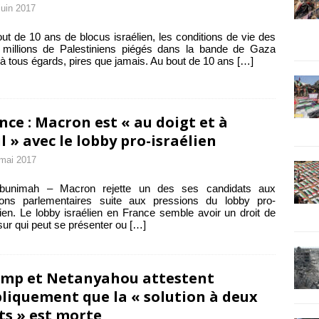
juin 2017
ut de 10 ans de blocus israélien, les conditions de vie des
 millions de Palestiniens piégés dans la bande de Gaza
 à tous égards, pires que jamais. Au bout de 10 ans
[…]
nce : Macron est « au doigt et à
il » avec le lobby pro-israélien
mai 2017
Abunimah – Macron rejette un des ses candidats aux
tions parlementaires suite aux pressions du lobby pro-
lien. Le lobby israélien en France semble avoir un droit de
sur qui peut se présenter ou
[…]
mp et Netanyahou attestent
liquement que la « solution à deux
ts » est morte