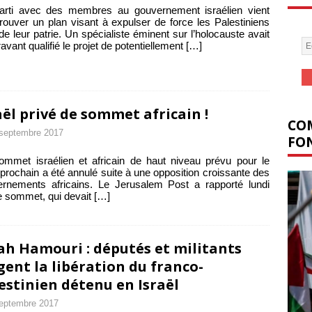
arti avec des membres au gouvernement israélien vient
rouver un plan visant à expulser de force les Palestiniens
de leur patrie. Un spécialiste éminent sur l’holocauste avait
avant qualifié le projet de potentiellement
[…]
aël privé de sommet africain !
COM
septembre 2017
FON
mmet israélien et africain de haut niveau prévu pour le
prochain a été annulé suite à une opposition croissante des
rnements africains. Le Jerusalem Post a rapporté lundi
e sommet, qui devait
[…]
ah Hamouri : députés et militants
gent la libération du franco-
estinien détenu en Israël
eptembre 2017