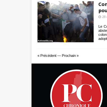
Con
pou
28
Le Co
abste
colon
adopt
« Précédent
—
Prochain »