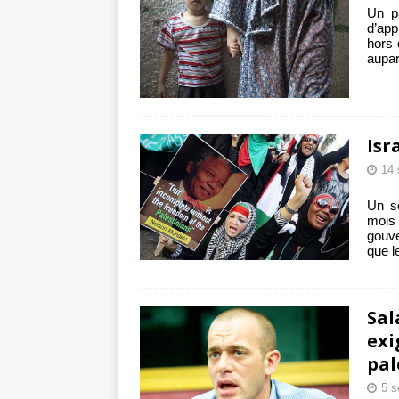
Un p
d’app
hors 
aupar
Isr
14 
Un so
mois 
gouve
que l
Sal
exi
pal
5 s