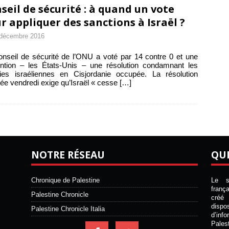
seil de sécurité : à quand un vote
r appliquer des sanctions à Israël ?
 décembre 2016
nseil de sécurité de l’ONU a voté par 14 contre 0 et une
ntion – les États-Unis – une résolution condamnant les
ies israéliennes en Cisjordanie occupée. La résolution
ée vendredi exige qu’Israël « cesse
[…]
NOTRE RÉSEAU
QU
Chronique de Palestine
Le si
franç
Palestine Chronicle
créé 
disp
Palestine Chronicle Italia
d’inf
Pales