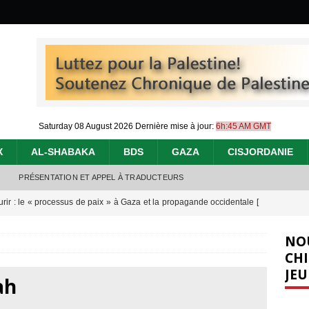
Saturday 08 August 2026
Dernière mise à jour:
6h:45 AM GMT
X
AL-SHABAKA
BDS
GAZA
CISJORDANIE
PRÉSENTATION ET APPEL À TRADUCTEURS
urir : le « processus de paix » à Gaza et la propagande occidentale
[
NO
nocide : l’histoire de Gaza au-delà des chiffres
[ 5 août 2026 ]
CHI
JEU
effacent les preuves du génocide à Gaza
[ 4 août 2026 ]
ah
 annonce un « accord de paix » à Gaza, les Israéliens multiplie les