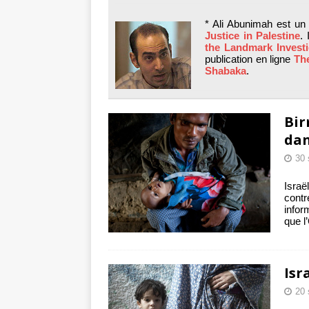
tueries
[ 4 août 
* Ali Abunimah est un 
Gaza : les Isra
Justice in Palestine
. 
the Landmark Investi
crise sanitaire 
publication en ligne
The
Shabaka
.
Bir
dan
30 
Israë
contr
infor
que l
Isr
20 