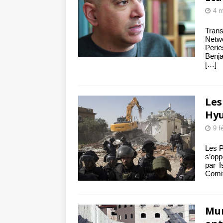
4 m
Tran
Netw
Perie
Benj
[…]
Les
Hy
9 f
Les P
s’opp
par I
Comit
Mur