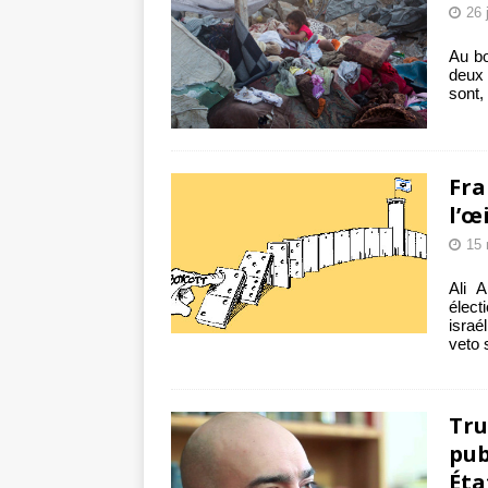
26 
Au bo
deux
sont,
Fra
l’œ
15 
Ali 
élec
israé
veto 
Tru
pub
Éta