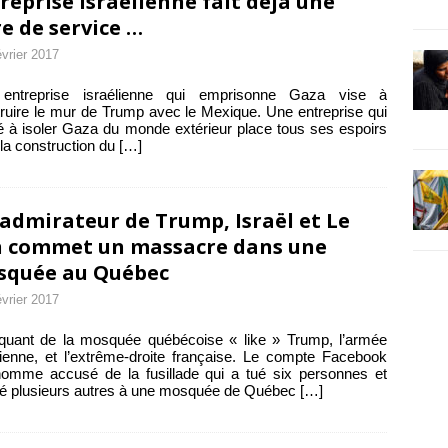
reprise israélienne fait déjà une
re de service …
évrier 2017
entreprise israélienne qui emprisonne Gaza vise à
ruire le mur de Trump avec le Mexique. Une entreprise qui
é à isoler Gaza du monde extérieur place tous ses espoirs
la construction du
[…]
admirateur de Trump, Israël et Le
 commet un massacre dans une
squée au Québec
évrier 2017
aquant de la mosquée québécoise « like » Trump, l’armée
lienne, et l’extrême-droite française. Le compte Facebook
homme accusé de la fusillade qui a tué six personnes et
é plusieurs autres à une mosquée de Québec
[…]