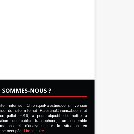
I SOMMES-NOUS ?
te internet ChroniquePalestine.com, version
aise du site internet PalestineChronical.com et
en juillet 2016, a pour objectif de mettre à
osition du public francophone, un ensemble
ormations et d’analyses sur la situation en
tine occupée.
Lire la suite