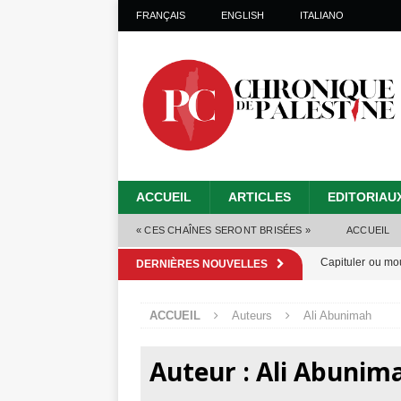
FRANÇAIS
ENGLISH
ITALIANO
ACCUEIL
ARTICLES
EDITORIAU
« CES CHAÎNES SERONT BRISÉES »
ACCUEIL
Capituler ou mo
DERNIÈRES NOUVELLES
6 août 2026 ]
ACCUEIL
Auteurs
Ali Abunimah
Mille jours de gé
Les Israéliens 
Auteur :
Ali Abunim
Alors que Trump