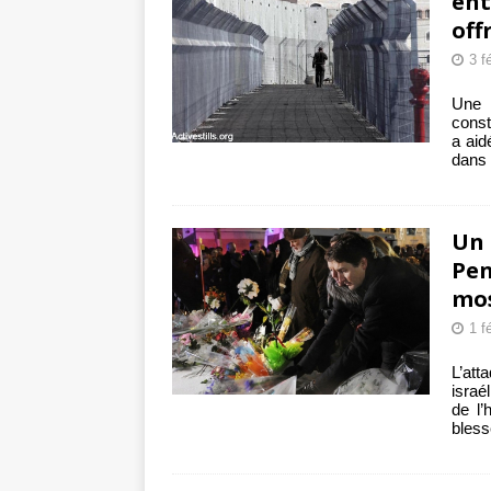
ent
off
3 f
Une 
const
a aid
dans 
Un 
Pen
mo
1 f
L’att
israé
de l’
bless