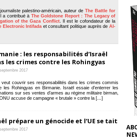
2026 ]
journaliste palestino-américain, auteur de
The Battle for
éliens bombardent des entrepôts de médicaments, aggravant ainsi la
Il a contribué à
The Goldstone Report : The Legacy of
gation of the Gaza Conflict
. Il est le cofondateur de la
déjà dramatique
[ 7 août 2026 ]
 Electronic Intifada
et consultant politique auprès de
Al-
manie : les responsabilités d’Israël
s les crimes contre les Rohingyas
septembre 2017
l veut couvrir ses responsabilités dans les crimes commis
e les Rohingyas en Birmanie. Israël essaie d’enterrer les
mations sur ses ventes d’armes au régime militaire birman,
’ONU accuse de campagne « brutale » contre la
[…]
aël prépare un génocide et l’UE se tait
AB
septembre 2017
NE