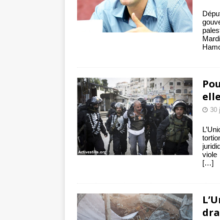
Dépu
gouve
pales
Mard
Hamo
Pou
ell
30 
L’Uni
torti
jurid
viole
[…]
L’U
dra