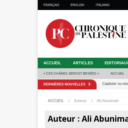
FRANÇAIS
ENGLISH
ITALIANO
ACCUEIL
ARTICLES
EDITORIAU
« CES CHAÎNES SERONT BRISÉES »
ACCUEIL
Capituler ou mo
DERNIÈRES NOUVELLES
6 août 2026 ]
ACCUEIL
Auteurs
Ali Abunimah
Mille jours de gé
Les Israéliens 
Auteur :
Ali Abunim
Alors que Trump