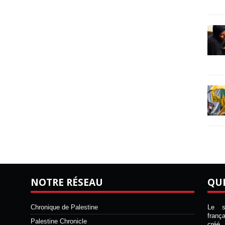
NOTRE RÉSEAU
QU
Chronique de Palestine
Le si
franç
Palestine Chronicle
créé 