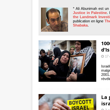
tueries
[ 4 août 
* Ali Abunimah est un 
Gaza : les Isra
Justice in Palestine
. 
the Landmark Investi
crise sanitaire 
publication en ligne
The
Shabaka
.
100
d’I
17
Israë
malgr
2001.
révél
La 
isr