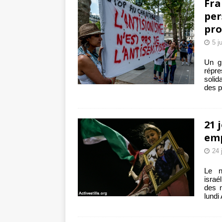
Fra
per
pro
5 j
Un gr
répr
solid
des p
21 
emp
24 
Le n
israé
des m
lundi