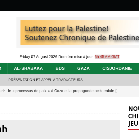
Friday 07 August 2026
Dernière mise à jour:
6h:45 AM GMT
X
AL-SHABAKA
BDS
GAZA
CISJORDANIE
PRÉSENTATION ET APPEL À TRADUCTEURS
urir : le « processus de paix » à Gaza et la propagande occidentale
[
NO
nocide : l’histoire de Gaza au-delà des chiffres
[ 5 août 2026 ]
CHI
JEU
effacent les preuves du génocide à Gaza
[ 4 août 2026 ]
ah
 annonce un « accord de paix » à Gaza, les Israéliens multiplie les