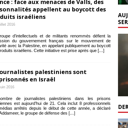
nce : face aux menaces de Valls, des
sonnalités appellent au boycott des
AUJ
duits israéliens
SER
uillet 2016
oupe d’intellectuels et de militants renommés défient la
ession du gouvernement français sur le mouvement de
arité avec la Palestine, en appelant publiquement au boycott
roduits israéliens. Cette initiative est prise après que
[…]
journalistes palestiniens sont
risonnés en Israël
juin 2016
ombre de journalistes palestiniens dans les prisons
liennes est aujourd’hui de 21. Cela inclut 8 professionnels
DER
édias arrêtés depuis le début de cette année, a déclaré
 Addameer, le groupe de défense des
[…]