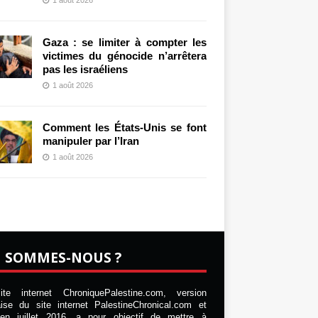
Gaza : se limiter à compter les
victimes du génocide n’arrêtera
pas les israéliens
1 août 2026
Comment les États-Unis se font
manipuler par l’Iran
1 août 2026
I SOMMES-NOUS ?
te internet ChroniquePalestine.com, version
aise du site internet PalestineChronical.com et
en juillet 2016, a pour objectif de mettre à