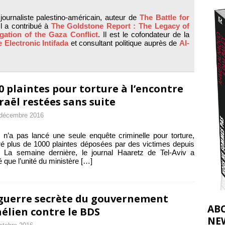
2026 ]
journaliste palestino-américain, auteur de
The Battle for
éliens bombardent des entrepôts de médicaments, aggravant ainsi la
Il a contribué à
The Goldstone Report : The Legacy of
gation of the Gaza Conflict
. Il est le cofondateur de la
déjà dramatique
[ 7 août 2026 ]
 Electronic Intifada
et consultant politique auprès de
Al-
0 plaintes pour torture à l’encontre
sraël restées sans suite
 décembre 2016
l n’a pas lancé une seule enquête criminelle pour torture,
é plus de 1000 plaintes déposées par des victimes depuis
 La semaine dernière, le journal Haaretz de Tel-Aviv a
é que l’unité du ministère
[…]
guerre secrète du gouvernement
AB
aélien contre le BDS
NE