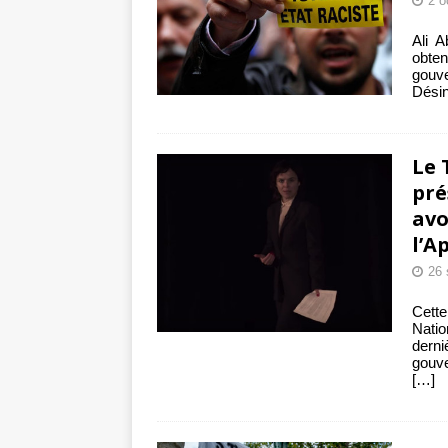
2 o
Ali 
obten
gouv
Désin
Le 
pré
avo
l’A
26 
Cette
Nati
dern
gouve
[…]