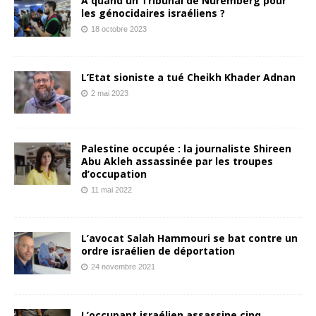
A quand un Tribunal de Nuremberg pour
les génocidaires israéliens ?
18 octobre 2023
L’Etat sioniste a tué Cheikh Khader Adnan
2 mai 2023
Palestine occupée : la journaliste Shireen
Abu Akleh assassinée par les troupes
d’occupation
11 mai 2022
L’avocat Salah Hammouri se bat contre un
ordre israélien de déportation
24 novembre 2021
L’occupant israélien assassine cinq