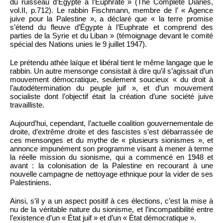
du ruisseau d’Égypte à l’Euphrate » (The Complete Diaries,
vol.II, p.712). Le rabbin Fischmann, membre de l’ « Agence
juive pour la Palestine », a déclaré que « la terre promise
s’étend du fleuve d’Égypte à l’Euphrate et comprend des
parties de la Syrie et du Liban » (témoignage devant le comité
spécial des Nations unies le 9 juillet 1947).
Le prétendu athée laïque et libéral tient le même langage que le
rabbin. Un autre mensonge consistait à dire qu’il s’agissait d’un
mouvement démocratique, seulement soucieux « du droit à
l’autodétermination du peuple juif », et d’un mouvement
socialiste dont l’objectif était la création d’une société juive
travailliste.
Aujourd’hui, cependant, l’actuelle coalition gouvernementale de
droite, d’extrême droite et des fascistes s’est débarrassée de
ces mensonges et du mythe de « plusieurs sionismes », et
annonce impunément son programme visant à mener à terme
la réelle mission du sionisme, qui a commencé en 1948 et
avant : la colonisation de la Palestine en recourant à une
nouvelle campagne de nettoyage ethnique pour la vider de ses
Palestiniens.
Ainsi, s’il y a un aspect positif à ces élections, c’est la mise à
nu de la véritable nature du sionisme, et l’incompatibilité entre
l’existence d’un « État juif » et d’un « État démocratique ».