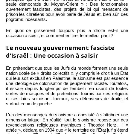
seule démocratie du Moyen-Orient » : Des fonctionnaires
ouvertement fascistes, des projets de loi qui menacent de
prison les chrétiens pour avoir parlé de Jésus et, bien sûr, des
pogroms incessants.
En quoi ce glissement toujours plus à droite est-il une
occasion à saisir, et comment en tirer le meilleur parti ?
Le nouveau gouvernement fasciste
d’Israël : Une occasion à saisir
En prétendant que tous les Juifs du monde forment une seule
nation dotée de « droits collectifs », y compris le droit à un État
qui leur soit exclusif en Palestine, le sionisme est par essence
une idéologie de colonisation de peuplement raciste. Toutefois,
il essaie depuis longtemps de l’embellir en usant de toutes
sortes de masques et de prétentions, fournis par ses religieux
et ses laïcs soi-disant libéraux, ses défenseurs de droite, et
surtout ceux de gauche.
L’un des mensonges du sionisme a consisté à s’attribuer une
dimension laïque. En réalité, tout le sionisme repose sur des
revendications religieuses mythiques : Theodor Herzl, l’ «
athée », déclara en 1904 que « le territoire de l’État juif s’étend