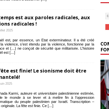
temps est aux paroles radicales, aux
ions radicales !
uillet 2025
aël est, par essence, un Etat exterminateur. Il a été créé
COM
la violence, s’est étendu par la violence, fonctionne par la
nce et (…) ne conçoit de sécurité que militarisée. L’histoire
FON
aël est
[…]
fête est finie! Le sionisme doit être
antelé!
juin 2025
ada Karmi, auteure et universitaire palestinienne estimée,
lle le monde à se lever et à mettre fin à l’oppression
matique du peuple palestinien par Israël. Transcription –
 originale. La fête est finie. Ce
[…]