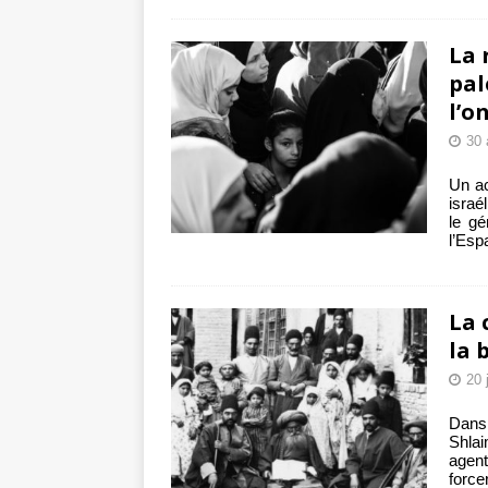
La 
pal
l’o
30 
Un ac
israé
le gé
l’Esp
La 
la 
20 
Dans 
Shlai
agent
force