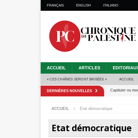
FRANÇAIS
ENGLISH
ITALIANO
ACCUEIL
ARTICLES
EDITORIAU
« CES CHAÎNES SERONT BRISÉES »
ACCUEIL
Capituler ou mo
DERNIÈRES NOUVELLES
6 août 2026 ]
ACCUEIL
Etat démocratique
Mille jours de gé
Les Israéliens 
Etat démocratique
Alors que Trump