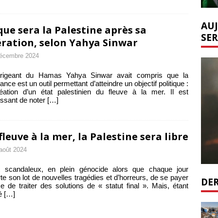
AUJ
que sera la Palestine après sa
SER
ération, selon Yahya Sinwar
écembre 2024
irigeant du Hamas Yahya Sinwar avait compris que la
tance est un outil permettant d’atteindre un objectif politique :
éation d’un état palestinien du fleuve à la mer. Il est
essant de noter
[…]
fleuve à la mer, la Palestine sera libre
août 2024
st scandaleux, en plein génocide alors que chaque jour
te son lot de nouvelles tragédies et d’horreurs, de se payer
DER
xe de traiter des solutions de « statut final ». Mais, étant
é
[…]