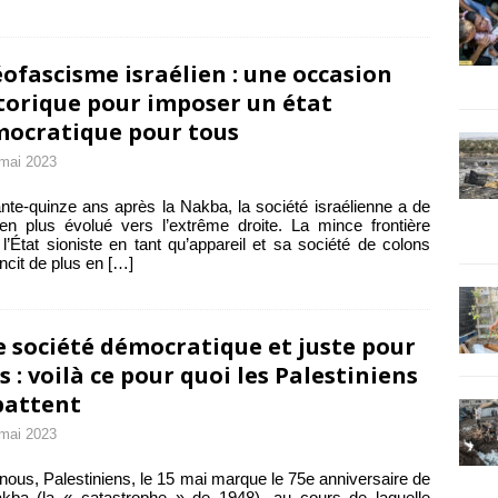
ofascisme israélien : une occasion
torique pour imposer un état
ocratique pour tous
mai 2023
nte-quinze ans après la Nakba, la société israélienne a de
en plus évolué vers l’extrême droite. La mince frontière
 l’État sioniste en tant qu’appareil et sa société de colons
ncit de plus en
[…]
 société démocratique et juste pour
s : voilà ce pour quoi les Palestiniens
battent
mai 2023
nous, Palestiniens, le 15 mai marque le 75e anniversaire de
kba (la « catastrophe » de 1948), au cours de laquelle