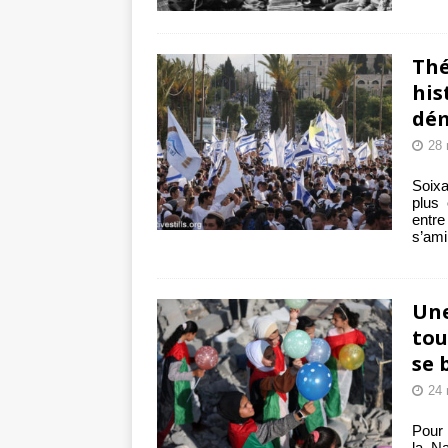
Thé
his
dém
28 
Soixa
plus 
entre
s’ami
Une
tou
se 
24 
Pour 
la Na