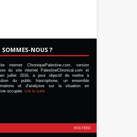
I SOMMES-NOUS ?
te internet ChroniquePalestine.com, version
aise du site internet PalestineChronical.com et
en juillet 2016, a pour objectif de mettre à
osition du public francophone, un ensemble
ormations et d’analyses sur la situation en
tine occupée.
Lire la suite
RSS FEED