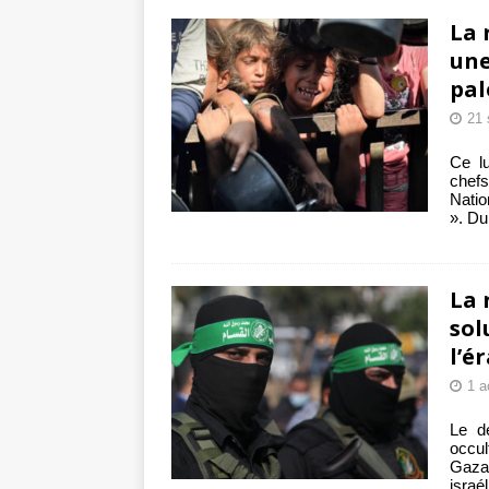
tueries
[ 4 août 
La 
Gaza : les Isra
une
pal
crise sanitaire 
21 
Ce l
chefs
Natio
». Du
La 
sol
l’é
1 a
Le dé
occul
Gaza,
israé