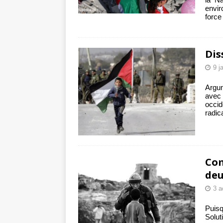
envir
forc
Dis
9 j
Argum
avec
occi
radic
Com
deu
3 a
Puisq
Solut