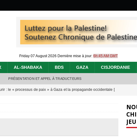
Friday 07 August 2026
Dernière mise à jour:
6h:45 AM GMT
X
AL-SHABAKA
BDS
GAZA
CISJORDANIE
PRÉSENTATION ET APPEL À TRADUCTEURS
urir : le « processus de paix » à Gaza et la propagande occidentale
[
NO
nocide : l’histoire de Gaza au-delà des chiffres
[ 5 août 2026 ]
CHI
JEU
effacent les preuves du génocide à Gaza
[ 4 août 2026 ]
 annonce un « accord de paix » à Gaza, les Israéliens multiplie les