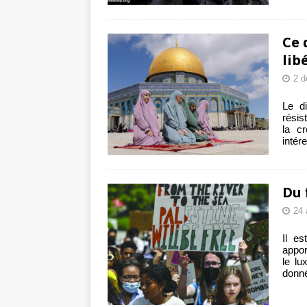
Ce 
lib
2 d
Le d
résis
la cr
intér
Du 
24 
Il e
appor
le lu
donn