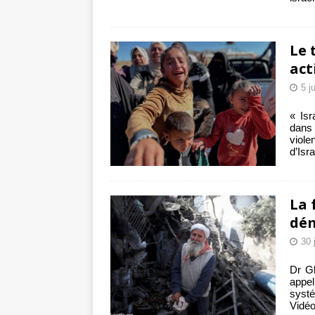
Le 
act
5 j
« Isr
dans 
viole
d’Isr
La 
dém
30 
Dr Gh
appe
systé
Vidéo