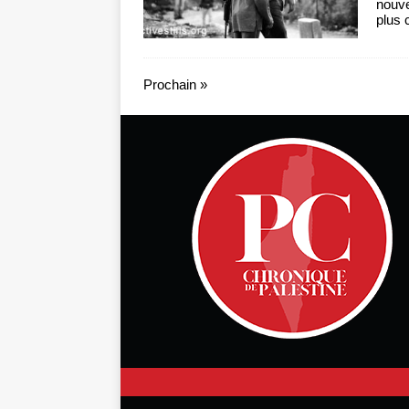
nouve
plus 
Prochain »