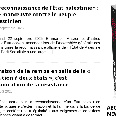
2026 ]
reconnaissance de l’État palestinien :
éliens bombardent des entrepôts de médicaments, aggravant ainsi la
 manœuvre contre le peuple
estinien
déjà dramatique
[ 7 août 2026 ]
septembre 2025
undi 22 septembre 2025, Emmanuel Macron et d’autres
 d’État doivent annoncer lors de l’Assemblée générale des
ns unies la reconnaissance officielle de « l’État de Palestine
 Parti Socialiste à une large
[…]
raison de la remise en selle de la «
ution à deux états », c’est
radication de la résistance
oût 2025
bat actuel sur la reconnaissance d’un État palestinien
te la guerre d’extermination et la famine dans la bande de
AB
 et confère une « légitimité » aux exigences et conditions
NE
liennes visant à désarmer
[…]