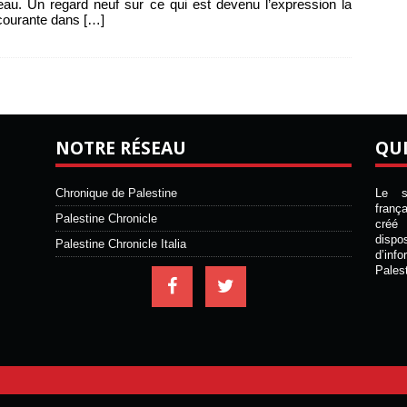
au. Un regard neuf sur ce qui est devenu l’expression la
courante dans
[…]
NOTRE RÉSEAU
QU
Chronique de Palestine
Le si
franç
Palestine Chronicle
créé 
disp
Palestine Chronicle Italia
d’inf
Pales