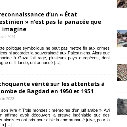
reconnaissance d’un « État
estinien » n’est pas la panacée que
n imagine
avril 2024
te politique symbolique ne peut pas mettre fin aux crimes
liens ni accorder la souveraineté aux Palestiniens. Alors que
nocide à Gaza fait rage, plusieurs pays européens, dont
agne et l’Irlande, ont annoncé
[…]
choquante vérité sur les attentats à
bombe de Bagdad en 1950 et 1951
juin 2023
son livre « Trois mondes : mémoires d’un juif arabe », Avi
m affirme avoir découvert la preuve indéniable que des
s sionistes ont pris pour cible la communauté juive, pour la
r à
[…]