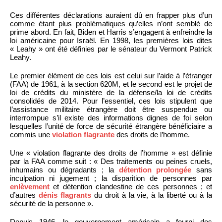
Ces différentes déclarations auraient dû en frapper plus d’un
comme étant plus problématiques qu’elles n’ont semblé de
prime abord. En fait, Biden et Harris s’engagent à enfreindre la
loi américaine pour Israël. En 1998, les premières lois dites
« Leahy » ont été définies par le sénateur du Vermont Patrick
Leahy.
Le premier élément de ces lois est celui sur l’aide à l’étranger
(FAA) de 1961, à la section 620M, et le second est le projet de
loi de crédits du ministère de la défense/la loi de crédits
consolidés de 2014. Pour l’essentiel, ces lois stipulent que
l’assistance militaire étrangère doit être suspendue ou
interrompue s’il existe des informations dignes de foi selon
lesquelles l’unité de force de sécurité étrangère bénéficiaire a
commis une
violation flagrante
des droits de l’homme.
Une « violation flagrante des droits de l’homme » est définie
par la FAA comme suit : « Des traitements ou peines cruels,
inhumains ou dégradants ; la
détention prolongée
sans
inculpation ni jugement ; la disparition de personnes par
enlèvement
et détention clandestine de ces personnes ; et
d’autres
dénis flagrants
du droit à la vie, à la liberté ou à la
sécurité de la personne ».
Depuis 1946, le gouvernement américain a fourni des