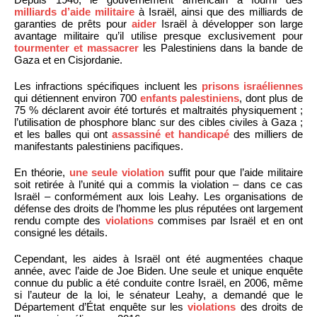
milliards d’aide militaire
à Israël, ainsi que des milliards de
garanties de prêts pour
aider
Israël à développer son large
avantage militaire qu’il utilise presque exclusivement pour
tourmenter et massacrer
les Palestiniens dans la bande de
Gaza et en Cisjordanie.
Les infractions spécifiques incluent les
prisons israéliennes
qui détiennent environ 700
enfants palestiniens
, dont plus de
75 % déclarent avoir été torturés et maltraités physiquement ;
l’utilisation de phosphore blanc sur des cibles civiles à Gaza ;
et les balles qui ont
assassiné et handicapé
des milliers de
manifestants palestiniens pacifiques.
En théorie,
une seule violation
suffit pour que l’aide militaire
soit retirée à l’unité qui a commis la violation – dans ce cas
Israël – conformément aux lois Leahy. Les organisations de
défense des droits de l’homme les plus réputées ont largement
rendu compte des
violations
commises par Israël et en ont
consigné les détails.
Cependant, les aides à Israël ont été augmentées chaque
année, avec l’aide de Joe Biden. Une seule et unique enquête
connue du public a été conduite contre Israël, en 2006, même
si l’auteur de la loi, le sénateur Leahy, a demandé que le
Département d’État enquête sur les
violations
des droits de