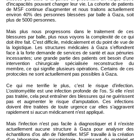
d’incapacités pouvant changer leur vie. La cohorte de patients
de MSF continue d’augmenter et nous traitons actuellement
environ 40% des personnes blessées par balle à Gaza, soit
plus de 5000 personnes.
Mais plus nous progressons dans le traitement de ces
blessures par balle, plus nous voyons la complexité de ce qui
doit être fait. C’est difficile, médicalement et du point de vue de
la logistique. Les structures médicales à Gaza s’effondrent
face à la forte demande de services de santé et aux pénuries
incessantes; une grande partie des patients ont besoin d’une
intervention chirurgicale spécialisée reconstructive du
membre, ce qui signifie plusieurs opérations. Certains de ces
protocoles ne sont actuellement pas possibles à Gaza.
Ce qui me terrifie le plus, c’est le risque d’infection.
L’ostéomyélite est une infection profonde de l’os. Si elle n’est
pas traitée, cela peut entraîner des blessures qui ne guérissent
pas et augmenter le risque d’amputation. Ces infections
doivent être traitées de toute urgence car elles s’aggravent
rapidement si aucun médicament n’est appliqué.
Mais l’infection n’est pas facile à diagnostiquer et il n’existe
actuellement aucune structure à Gaza pour analyser des
échantillons d’os afin de l’identifier. MSF travaille à la création
d’un laboratoire de microbiologie, fournissant du matériel et