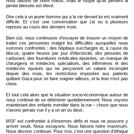
nous faisons de notre mieux, mais le risque qu’ils perdent la
jambe blessée est élevé.
Dire cela à un jeune homme qui a la vie devant lui est vraiment
difficile. Et c’est une conversation que j’ai eu à plusieurs
reprises au cours des derniers mois.
Bien sûr, nous continuons d’essayer de trouver un moyen de
traiter ces personnes malgré les difficultés auxquelles nous
sommes confrontés : des hôpitaux surchargés et, à cause du
blocus, quatre heures par jour d’électricité, des pénuries de
carburant, des fournitures médicales épuisées, un manque de
chirurgiens et médecins spécialisés, des infirmières et des
médecins épuisés qui ne perçoivent un salaire incomplet
depuis des mois, les restrictions imposées aux patients
quittant Gaza pour se faire soigner ailleurs, et la liste n’est pas
close.
Et tout cela alors que la situation socio-économique autour de
nous continue de se détériorer quotidiennement. Nous voyons
maintenant des enfants mendier dans la rue – chose que nous
n’avons jamais vue il y a un an ou deux.
MSF est confrontée à d’énormes défis et nous ne pouvons y
arriver seuls. Nous essayons. Nous faisons notre maximum.
Nous devons continuer. Pour moi, c’est une question d’éthique