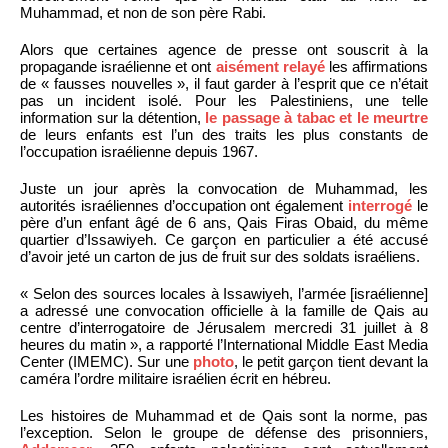
Muhammad, et non de son père Rabi.
Alors que certaines agence de presse ont souscrit à la
propagande israélienne et ont
aisément relayé
les affirmations
de « fausses nouvelles », il faut garder à l’esprit que ce n’était
pas un incident isolé. Pour les Palestiniens, une telle
information sur la détention,
le passage à tabac et le meurtre
de leurs enfants est l’un des traits les plus constants de
l’occupation israélienne depuis 1967.
Juste un jour après la convocation de Muhammad, les
autorités israéliennes d’occupation ont également
interrogé
le
père d’un enfant âgé de 6 ans, Qais Firas Obaid, du même
quartier d’Issawiyeh. Ce garçon en particulier a été accusé
d’avoir jeté un carton de jus de fruit sur des soldats israéliens.
« Selon des sources locales à Issawiyeh, l’armée [israélienne]
a adressé une convocation officielle à la famille de Qais au
centre d’interrogatoire de Jérusalem mercredi 31 juillet à 8
heures du matin », a rapporté l’International Middle East Media
Center (IMEMC). Sur une
photo
, le petit garçon tient devant la
caméra l’ordre militaire israélien écrit en hébreu.
Les histoires de Muhammad et de Qais sont la norme, pas
l’exception. Selon le groupe de défense des prisonniers,