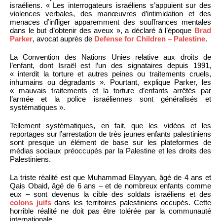
israéliens. « Les interrogateurs israéliens s’appuient sur des
violences verbales, des manœuvres d’intimidation et des
menaces d’infliger apparemment des souffrances mentales
dans le but d’obtenir des aveux », a déclaré à l’époque
Brad
Parker
, avocat auprès de
Defense for Children – Palestine
.
La Convention des Nations Unies relative aux droits de
l’enfant, dont Israël est l’un des signataires depuis 1991,
« interdit la torture et autres peines ou traitements cruels,
inhumains ou dégradants ». Pourtant, explique Parker, les
« mauvais traitements et la torture d’enfants arrêtés par
l’armée et la police israéliennes sont généralisés et
systématiques ».
Tellement systématiques, en fait, que les vidéos et les
reportages sur l’arrestation de très jeunes enfants palestiniens
sont presque un élément de base sur les plateformes de
médias sociaux préoccupés par la Palestine et les droits des
Palestiniens.
La triste réalité est que Muhammad Elayyan, âgé de 4 ans et
Qais Obaid, âgé de 6 ans – et de nombreux enfants comme
eux – sont devenus la cible des soldats israéliens et des
colons juifs
dans les territoires palestiniens occupés. Cette
horrible réalité ne doit pas être tolérée par la communauté
internationale.