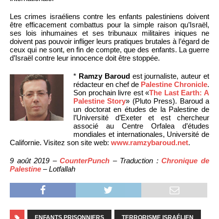
Les crimes israéliens contre les enfants palestiniens doivent
être efficacement combattus pour la simple raison qu’Israël,
ses lois inhumaines et ses tribunaux militaires iniques ne
doivent pas pouvoir infliger leurs pratiques brutales à l’égard de
ceux qui ne sont, en fin de compte, que des enfants. La guerre
d’Israël contre leur innocence doit être stoppée.
*
Ramzy Baroud
est journaliste, auteur et
rédacteur en chef de
Palestine Chronicle
.
Son prochain livre est «
The Last Earth: A
Palestine Story
» (Pluto Press). Baroud a
un doctorat en études de la Palestine de
l’Université d’Exeter et est chercheur
associé au Centre Orfalea d’études
mondiales et internationales, Université de
Californie. Visitez son site web:
www.ramzybaroud.net
.
9 août 2019 –
CounterPunch
– Traduction :
Chronique de
Palestine
– Lotfallah
ENFANTS PRISONNIERS
TERRORISME ISRAÉLIEN