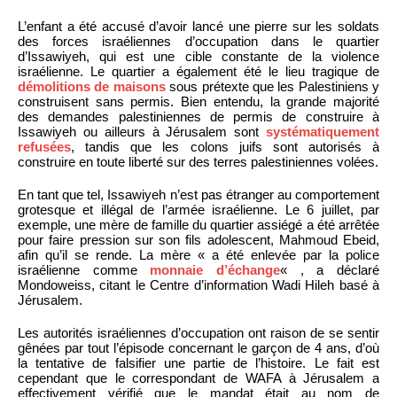
L’enfant a été accusé d’avoir lancé une pierre sur les soldats
des forces israéliennes d’occupation dans le quartier
d’Issawiyeh, qui est une cible constante de la violence
israélienne. Le quartier a également été le lieu tragique de
démolitions de maisons
sous prétexte que les Palestiniens y
construisent sans permis. Bien entendu, la grande majorité
des demandes palestiniennes de permis de construire à
Issawiyeh ou ailleurs à Jérusalem sont
systématiquement
refusées
, tandis que les colons juifs sont autorisés à
construire en toute liberté sur des terres palestiniennes volées.
En tant que tel, Issawiyeh n’est pas étranger au comportement
grotesque et illégal de l’armée israélienne. Le 6 juillet, par
exemple, une mère de famille du quartier assiégé a été arrêtée
pour faire pression sur son fils adolescent, Mahmoud Ebeid,
afin qu’il se rende. La mère « a été enlevée par la police
israélienne comme
monnaie d’échange
« , a déclaré
Mondoweiss, citant le Centre d’information Wadi Hileh basé à
Jérusalem.
Les autorités israéliennes d’occupation ont raison de se sentir
gênées par tout l’épisode concernant le garçon de 4 ans, d’où
la tentative de falsifier une partie de l’histoire. Le fait est
cependant que le correspondant de WAFA à Jérusalem a
effectivement vérifié que le mandat était au nom de