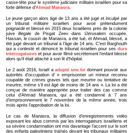
casse-tête pour le système judiciaire militaire israélien pour sa
forte défense d’
Ahmad Manasra
.
Le jeune garçon alors âgé de 13 ans a été jugé et inculpé par
un tribunal militaire israélien pour avoir prétendument
poignardé et blessé en 2015 deux Israéliens près de la colonie
juive illégale de Pisgat Zeev dans lJérusalem occupée.
Hassan, le cousin de Manasra, a été tué, et Ahmad, blessé, a
été jugé devant un tribunal à l’âge de 14 ans. C’est Barghouth
qui a contesté et dénoncé le tribunal israélien pour ses
durs
interrogatoires
et pour avoir filmé secrètement l’enfant blessé
alors qu’il était attaché à son lit d’hôpital.
Le 2 août 2016, Israël a
adopté une loi
donnant pouvoir aux
autorités d’occupation d’ « emprisonner un mineur reconnu
coupable de crimes graves tels que meurtre ou tentative de
meurtre, même s’il est âgé de moins de 14 ans ». La loi a été
conçue de manière appropriée pour traiter des cas comme
celui d’Ahmad Manasra, qui a été condamné à 7 ans
d’emprisonnement le 7 novembre de la même année, trois
mois après l’approbation de la loi.
Le cas de Manasra, la diffusion d’enregistrements vidéo
exposant les abus commis par les interrogateurs israéliens et
sa sévère condamnation ont mis davantage l’accent sur le sort
des enfants palestiniens traînés devant les tribunaux militaires