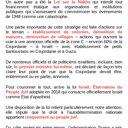
Un autre pas a été la
Loi sur la Nakba
qui interdit tout
financement étatique aux organisations et institutions
publiques qui s’aviseraient de commémorer les événements
de 1948 comme une catastrophe.
Une partie importante de cette stratégie est faite d’actions sur
le terrain –
établissement de colonies
,
démolition de
maisons
,
destruction de villages
– actions qui ouvrent la
voie à une annexion officielle de la zone C – environ 60% de la
Cisjordanie – à Israël – avec établissement de petits
bantoustans en Cisjordanie et à Gaza.
De nombreux officiels et de politiciens israéliens, incluant, bien
sûr,
le premier ministre lui-même
, ont déclaré de façon très
claire leur point de vue que la Cisjordanie devait être,
entièrement ou en partie, annexée.
Pour couronner le tout, arrive la loi
Israël, État-nation du
Peuple Juif
adoptée en 2018 qui consacre officiellement Israël
comme État d’apartheid.
Une disposition de la loi retient particulièrement notre attention,
elle stipule que le droit à l’autodétermination nationale
appartient
uniquement au peuple juif
.
Du côté américain entre temps, l’administration Trump a pris