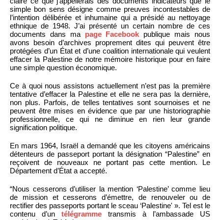
claire ce que j’appellerais des documents indicateurs que le
simple bon sens désigne comme preuves incontestables de
l’intention délibérée et inhumaine qui a présidé au nettoyage
ethnique de 1948. J’ai présenté un certain nombre de ces
documents dans ma
page Facebook
publique mais nous
avons besoin d’archives proprement dites qui peuvent être
protégées d’un État et d’une coalition internationale qui veulent
effacer la Palestine de notre mémoire historique pour en faire
une simple question économique.
Ce à quoi nous assistons actuellement n’est pas la première
tentative d’effacer la Palestine et elle ne sera pas la dernière,
non plus. Parfois, de telles tentatives sont sournoises et ne
peuvent être mises en évidence que par une historiographie
professionnelle, ce qui ne diminue en rien leur grande
signification politique.
En mars 1964, Israël a demandé que les citoyens américains
détenteurs de passeport portant la désignation “Palestine” en
reçoivent de nouveaux ne portant pas cette mention. Le
Département d’État a accepté.
“Nous cesserons d’utiliser la mention ‘Palestine’ comme lieu
de mission et cesserons d’émettre, de renouveler ou de
rectifier des passeports portant le sceau ‘Palestine' ». Tel est le
contenu d’un
télégramme
transmis à l’ambassade US