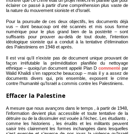
montrer que ce crime était un projet réfléchi et planifié que pour
éclairer ce passé à partir d’une compréhension plus vaste de
la nature du mouvement sioniste et d’Israël.
Pour la poursuite de ces deux objectifs, les documents déjà
vus – dont beaucoup ont été scannés et mis sous forme
numérique pour le plus grand bien de la postérité – sont
suffisants pour prouver au-delà de tout doute, l’intention
idéologique sioniste qui a conduit à la tentative d’élimination
des Palestiniens en 1948 et après.
Il est vrai qu’il n’existe pas de document unique prouvant de
façon irréfutable la préméditation planifiée du nettoyage
ethnique – quoiqu’un document appelé Plan D
commenté
par
Walid Khalidi s’en rapproche beaucoup – mais il y a assez de
documents divers qui, pris ensemble, exposent le crime
contre l’humanité qu’Israël a commis contre les Palestiniens.
Effacer la Palestine
A mesure que nous avançons dans le temps , à partir de 1948,
l’information devient plus accessible et toute tentative de la
détruire ou de la dissimuler est vouée à l’échec. Les étudiants ,
comme les historiens , les érudits et les militants peuvent
saisir très clairement les formes inchangées dans lesquelles
s’est exercée et s’exerce de nos jours la violence qu’Israël