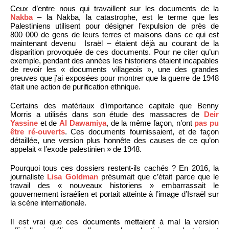
Ceux d’entre nous qui travaillent sur les documents de la
Nakba
– la Nakba, la catastrophe, est le terme que les
Palestiniens utilisent pour désigner l’expulsion de près de
800 000 de gens de leurs terres et maisons dans ce qui est
maintenant devenu Israël – étaient déjà au courant de la
disparition provoquée de ces documents. Pour ne citer qu’un
exemple, pendant des années les historiens étaient incapables
de revoir les « documents villageois », une des grandes
preuves que j’ai exposées pour montrer que la guerre de 1948
était une action de purification ethnique.
Certains des matériaux d’importance capitale que Benny
Morris a utilisés dans son étude des massacres de
Deir
Yassine
et de
Al Dawamiya
, de la même façon, n’ont
pas pu
être ré-ouverts
. Ces documents fournissaient, et de façon
détaillée, une version plus honnête des causes de ce qu’on
appelait « l’exode palestinien » de 1948.
Pourquoi tous ces dossiers restent-ils cachés ? En 2016, la
journaliste
Lisa Goldman
présumait que c’était parce que le
travail des « nouveaux historiens » embarrassait le
gouvernement israélien et portait atteinte à l’image d’Israël sur
la scène internationale.
Il est vrai que ces documents mettaient à mal la version