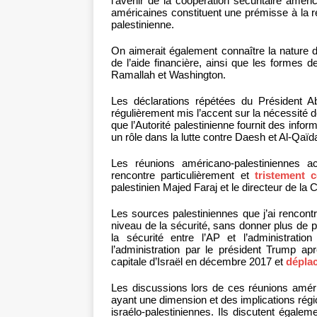
l’avenir de la coopération sécuritaire améric
américaines constituent une prémisse à la re
palestinienne.
On aimerait également connaître la nature d
de l’aide financière, ainsi que les formes 
Ramallah et Washington.
Les déclarations répétées du Président A
régulièrement mis l’accent sur la nécessité de
que l’Autorité palestinienne fournit des info
un rôle dans la lutte contre Daesh et Al-Qaïd
Les réunions américano-palestiniennes a
rencontre particulièrement et
tristement c
palestinien Majed Faraj et le directeur de la
Les sources palestiniennes que j’ai rencont
niveau de la sécurité, sans donner plus de p
la sécurité entre l’AP et l’administratio
l’administration par le président Trump 
capitale d’Israël en décembre 2017 et
dépla
Les discussions lors de ces réunions améri
ayant une dimension et des implications régio
israélo-palestiniennes. Ils discutent égalem