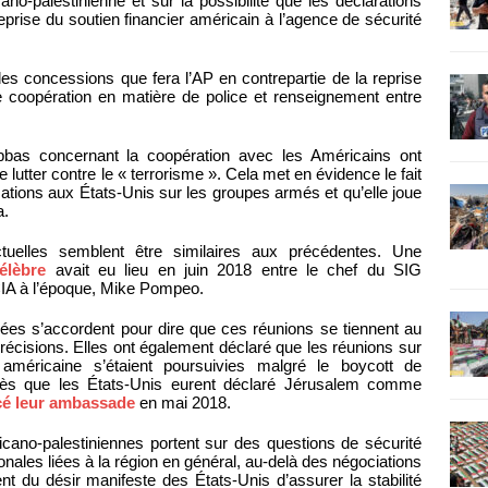
ano-palestinienne et sur la possibilité que les déclarations
prise du soutien financier américain à l’agence de sécurité
es concessions que fera l’AP en contrepartie de la reprise
de coopération en matière de police et renseignement entre
bbas concernant la coopération avec les Américains ont
 lutter contre le « terrorisme ». Cela met en évidence le fait
rmations aux États-Unis sur les groupes armés et qu’elle joue
a.
ctuelles semblent être similaires aux précédentes. Une
élèbre
avait eu lieu en juin 2018 entre le chef du SIG
 CIA à l’époque, Mike Pompeo.
rées s’accordent pour dire que ces réunions se tiennent au
récisions. Elles ont également déclaré que les réunions sur
n américaine s’étaient poursuivies malgré le boycott de
après que les États-Unis eurent déclaré Jérusalem comme
cé leur ambassade
en mai 2018.
cano-palestiniennes portent sur des questions de sécurité
nales liées à la région en général, au-delà des négociations
ent du désir manifeste des États-Unis d’assurer la stabilité