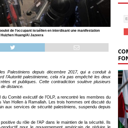
 boulot de l’occupant israélien en interdisant une manifestation
nn Huizhen Huang/Al Jazeera
COM
FON
 les Palestiniens depuis décembre 2017, qui a conduit à
ard l’Autorité palestinienne, cela n’a pas empêché les deux
crètes et publiques. Cette contradiction soulève plusieurs
e de distance.
ral du Comité exécutif de l’OLP, a rencontré les membres du
 Van Hollen à Ramallah. Les trois hommes ont discuté du
ain aux services de sécurité palestiniens, suspendu depuis
sitive du rôle de l’AP dans le maintien de la sécurité. Ils
e-productif pour le gouvernement américain de réduire le