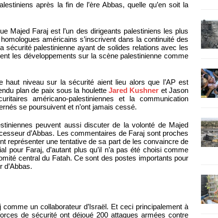
palestiniens après la fin de l’ère Abbas, quelle qu’en soit la
 Majed Faraj est l’un des dirigeants palestiniens les plus
omologues américains s’inscrivent dans la continuité des
 sécurité palestinienne ayant de solides relations avec les
rent les développements sur la scène palestinienne comme
e haut niveau sur la sécurité aient lieu alors que l’AP est
tendu plan de paix sous la houlette
Jared Kushner
et Jason
curitaires américano-palestiniennes et la communication
ernés se poursuivent et n’ont jamais cessé.
stiniennes peuvent aussi discuter de la volonté de Majed
cesseur d’Abbas. Les commentaires de Faraj sont proches
t représenter une tentative de sa part de les convaincre de
ial pour Faraj, d’autant plus qu’il n’a pas été choisi comme
omité central du Fatah. Ce sont des postes importants pour
r d’Abbas.
 comme un collaborateur d’Israël. Et ceci principalement à
orces de sécurité ont déjoué 200 attaques armées contre