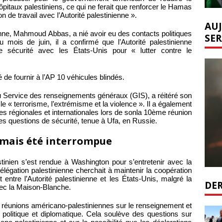
ôpitaux palestiniens, ce qui ne ferait que renforcer le Hamas
n de travail avec l’Autorité palestinienne ».
AUJ
ienne, Mahmoud Abbas, a nié avoir eu des contacts politiques
SER
u mois de juin, il a confirmé que l’Autorité palestinienne
e sécurité avec les États-Unis pour « lutter contre le
 de fournir à l’AP 10 véhicules blindés.
du Service des renseignements généraux (GIS), a réitéré son
le « terrorisme, l’extrémisme et la violence ». Il a également
ties régionales et internationales lors de sonla 10ème réunion
les questions de sécurité, tenue à Ufa, en Russie.
amais été interrompue
inien s’est rendue à Washington pour s’entretenir avec la
légation palestinienne cherchait à maintenir la coopération
entre l’Autorité palestinienne et les États-Unis, malgré la
DER
avec la Maison-Blanche.
es réunions américano-palestiniennes sur le renseignement et
 politique et diplomatique. Cela soulève des questions sur