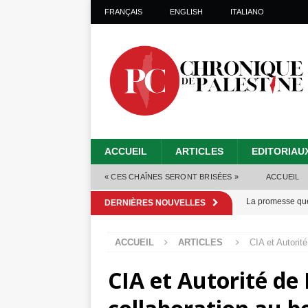
FRANÇAIS
ENGLISH
ITALIANO
ACCUEIL
ARTICLES
EDITORIAU
« CES CHAÎNES SERONT BRISÉES »
ACCUEIL
La promesse que 
DERNIÈRES NOUVELLES
Gaza : les Isra
ACCUEIL
ARTICLES
CIA et Autorit
crise sanitaire 
CIA et Autorité de
Capituler ou mo
6 août 2026 ]