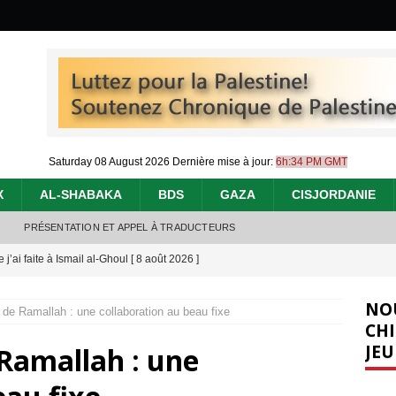
Saturday 08 August 2026
Dernière mise à jour:
6h:34 PM GMT
X
AL-SHABAKA
BDS
GAZA
CISJORDANIE
PRÉSENTATION ET APPEL À TRADUCTEURS
j’ai faite à Ismail al-Ghoul
[ 8 août 2026 ]
éliens bombardent des entrepôts de médicaments, aggravant ainsi la
NO
é de Ramallah : une collaboration au beau fixe
déjà dramatique
[ 7 août 2026 ]
CHI
JEU
 Ramallah : une
urir : le « processus de paix » à Gaza et la propagande occidentale
[