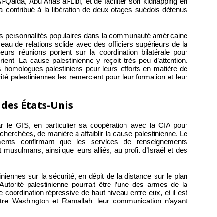
Al-Qaïda, Abu Anas al-Libi, et de faciliter son kidnapping en
a contribué à la libération de deux otages suédois détenus
 des personnalités populaires dans la communauté américaine
eau de relations solide avec des officiers supérieurs de la
urs réunions portent sur la coordination bilatérale pour
nt. La cause palestinienne y reçoit très peu d’attention.
s homologues palestiniens pour leurs efforts en matière de
té palestiniennes les remercient pour leur formation et leur
t des États-Unis
le GIS, en particulier sa coopération avec la CIA pour
cherchées, de manière à affaiblir la cause palestinienne. Le
nts confirmant que les services de renseignements
musulmans, ainsi que leurs alliés, au profit d’Israël et des
iennes sur la sécurité, en dépit de la distance sur le plan
’Autorité palestinienne pourrait être l’une des armes de la
ne coordination répressive de haut niveau entre eux, et il est
ntre Washington et Ramallah, leur communication n’ayant