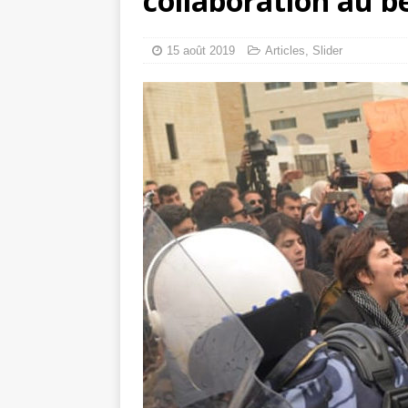
collaboration au b
Mille jours de gé
Les avis consulta
15 août 2019
Articles
,
Slider