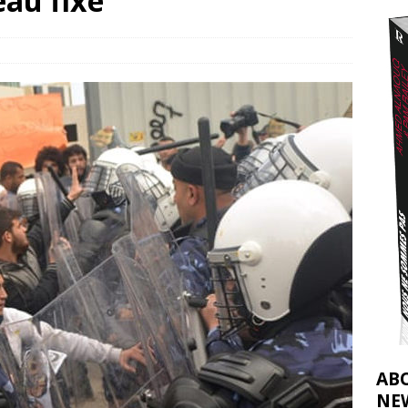
eau fixe
nocide : l’histoire de Gaza au-delà des chiffres
[ 5 août 2026 ]
tifs de la CIJ sur la Palestine : possibilités et limites
[ 8 août 2026 ]
AB
NE