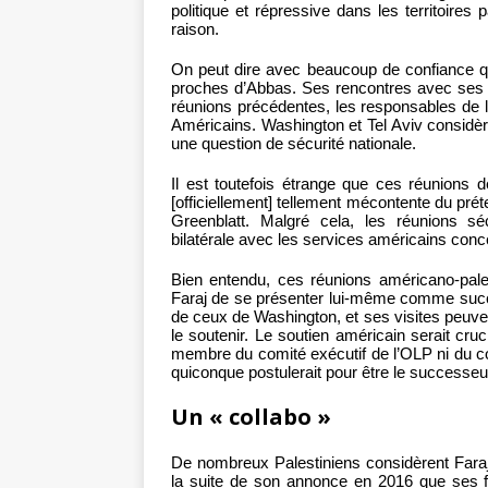
politique et répressive dans les territoires 
raison.
On peut dire avec beaucoup de confiance que
proches d’Abbas. Ses rencontres avec ses h
réunions précédentes, les responsables de la
Américains. Washington et Tel Aviv considè
une question de sécurité nationale.
Il est toutefois étrange que ces réunions d
[officiellement] tellement mécontente du pré
Greenblatt. Malgré cela, les réunions sé
bilatérale avec les services américains conc
Bien entendu, ces réunions américano-pale
Faraj de se présenter lui-même comme suc
de ceux de Washington, et ses visites peuven
le soutenir. Le soutien américain serait cruc
membre du comité exécutif de l’OLP ni du c
quiconque postulerait pour être le successeu
Un « collabo »
De nombreux Palestiniens considèrent Faraj
la suite de son annonce en 2016 que ses f