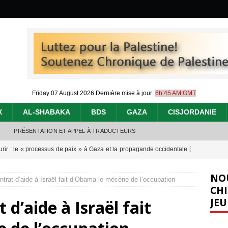
Friday 07 August 2026
Dernière mise à jour:
6h:45 AM GMT
X
AL-SHABAKA
BDS
GAZA
CISJORDANIE
PRÉSENTATION ET APPEL À TRADUCTEURS
urir : le « processus de paix » à Gaza et la propagande occidentale
[
NO
trat d’aide à Israël fait d’Obama le mécène de l’occupation
nocide : l’histoire de Gaza au-delà des chiffres
[ 5 août 2026 ]
CHI
JEU
d’aide à Israël fait
effacent les preuves du génocide à Gaza
[ 4 août 2026 ]
 annonce un « accord de paix » à Gaza, les Israéliens multiplie les