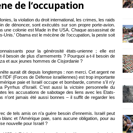
ne de l‘occupation
onies, la violation du droit international, les crimes, les raids
oin de dénoncer, sont exécutés sur son propre porte-avion.
ns une colonie est Made in the USA. Chaque assassinat de
s-Unis.’ Obama est le mécène de l‘occupation, la peste soit
onnaissants pour la générosité états-unienne ; elle est
-t-il besoin de plus d’armements ? Pourquoi a-t-il besoin de
Gaza et aux jeunes hommes de Cisjordanie ?
ête aurait dit depuis longtemps : non merci. Cet argent ne
 l’IDF (Forces de Défense israéliennes) est trop importante
’Amérique paie et Israël occupe et bombarde, comme s’il n’y
la Pyrrhus d’Israël. C’est aussi la victoire personnelle du
tes les accusations de sabotage des liens avec les Etats-
s n’ont jamais été aussi bonnes – il suffit de regarder les
vec de tels amis on n’a guère besoin d’ennemis. Israël peut
 blanc et l’Amérique paie, sans aucune obligation, pour au
se nouvelle pour Israël ?