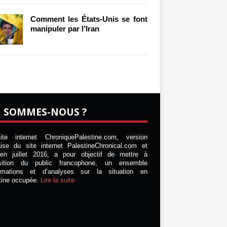
Comment les États-Unis se font
manipuler par l’Iran
I SOMMES-NOUS ?
te internet ChroniquePalestine.com, version
aise du site internet PalestineChronical.com et
en juillet 2016, a pour objectif de mettre à
osition du public francophone, un ensemble
ormations et d’analyses sur la situation en
tine occupée.
Lire la suite