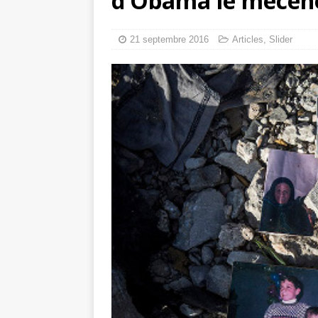
d’Obama le mécène
tueries
[ 4 août 
Gaza : les Isra
21 septembre 2016
Articles
,
Slider
crise sanitaire 