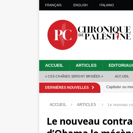
FRANÇAIS
ENGLISH
ITALIANO
ACCUEIL
ARTICLES
EDITORIAU
« CES CHAÎNES SERONT BRISÉES »
ACCUEIL
Capituler ou mo
DERNIÈRES NOUVELLES
6 août 2026 ]
ACCUEIL
ARTICLES
Le nouveau con
Mille jours de gé
Le nouveau contrat 
Les Israéliens 
Alors que Trump