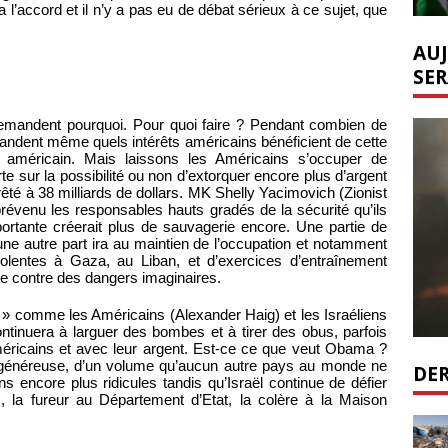
l’accord et il n’y a pas eu de débat sérieux à ce sujet, que
AUJ
SER
mandent pourquoi. Pour quoi faire ? Pendant combien de
ndent même quels intérêts américains bénéficient de cette
 américain. Mais laissons les Américains s’occuper de
te sur la possibilité ou non d’extorquer encore plus d’argent
êté à 38 milliards de dollars. MK Shelly Yacimovich (Zionist
prévenu les responsables hauts gradés de la sécurité qu’ils
ortante créerait plus de sauvagerie encore. Une partie de
ne autre part ira au maintien de l’occupation et notamment
iolentes à Gaza, au Liban, et d’exercices d’entraînement
e contre des dangers imaginaires.
 » comme les Américains (Alexander Haig) et les Israéliens
ontinuera à larguer des bombes et à tirer des obus, parfois
éricains et avec leur argent. Est-ce ce que veut Obama ?
ide généreuse, d’un volume qu’aucun autre pays au monde ne
DER
ns encore plus ridicules tandis qu’Israël continue de défier
, la fureur au Département d’Etat, la colère à la Maison