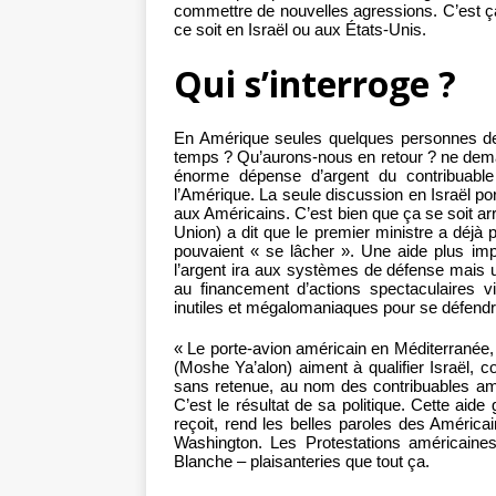
commettre de nouvelles agressions. C’est ça 
ce soit en Israël ou aux États-Unis.
Qui s’interroge ?
En Amérique seules quelques personnes de
temps ? Qu’aurons-nous en retour ? ne dema
énorme dépense d’argent du contribuable
l’Amérique. La seule discussion en Israël por
aux Américains. C’est bien que ça se soit arr
Union) a dit que le premier ministre a déjà 
pouvaient « se lâcher ». Une aide plus imp
l’argent ira aux systèmes de défense mais u
au financement d’actions spectaculaires v
inutiles et mégalomaniaques pour se défendr
« Le porte-avion américain en Méditerranée,
(Moshe Ya’alon) aiment à qualifier Israël, c
sans retenue, au nom des contribuables am
C’est le résultat de sa politique. Cette a
reçoit, rend les belles paroles des Américai
Washington. Les Protestations américaines
Blanche – plaisanteries que tout ça.