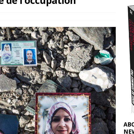
 de l’occupation
2026 ]
éliens bombardent des entrepôts de médicaments, aggravant ainsi la
déjà dramatique
[ 7 août 2026 ]
AB
NE