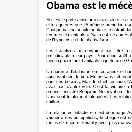
Obama est le mécè
Si c’est le porte-avion américain, alors les col
et les guerres que l’Amérique prend bien s
Chaque balcon supplémentaire construit da
femmes et d’enfants à Gaza est ‘né aux État
de l’hypocrisie et du pharisaïsme.
Les Israéliens ne devraient pas être rec
préjudiciable à leur pays. Pour quoi Israël a
faire la guerre aux habitants loqueteux de 
Un homme d’état israélien courageux et honn
nous vaut rien de bon. Même sans cet argent
pour ses besoins. Mais le rituel continue, l
avait pas d’autre voie. C’est la victoire à 
premier ministre Benjamin Netanyahou : Tou
Unis sont totalement infondées. Les relation
chiffres.
La relation est intacte, et c’est dommage. A
vaquer à ses occupations, le chèque est en
moins dix encore. Peut-il y avoir plus mauvai