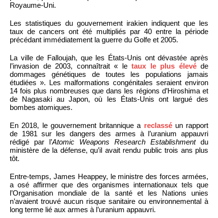
Royaume-Uni.
Les statistiques du gouvernement irakien indiquent que les
taux de cancers ont été multipliés par 40 entre la période
précédant immédiatement la guerre du Golfe et 2005.
La ville de Falloujah, que les États-Unis ont dévastée après
l’invasion de 2003, connaîtrait « le
taux le plus élevé
de
dommages génétiques de toutes les populations jamais
étudiées ». Les malformations congénitales seraient environ
14 fois plus nombreuses que dans les régions d’Hiroshima et
de Nagasaki au Japon, où les États-Unis ont largué des
bombes atomiques.
En 2018, le gouvernement britannique a
reclassé
un rapport
de 1981 sur les dangers des armes à l’uranium appauvri
rédigé par l’
Atomic Weapons Research Establishment
du
ministère de la défense, qu’il avait rendu public trois ans plus
tôt.
Entre-temps, James Heappey, le ministre des forces armées,
a osé affirmer que des organismes internationaux tels que
l’Organisation mondiale de la santé et les Nations unies
n’avaient trouvé aucun risque sanitaire ou environnemental à
long terme lié aux armes à l’uranium appauvri.