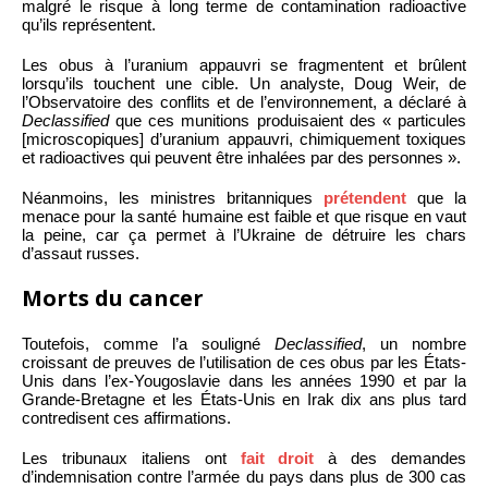
malgré le risque à long terme de contamination radioactive
qu’ils représentent.
Les obus à l’uranium appauvri se fragmentent et brûlent
lorsqu’ils touchent une cible. Un analyste, Doug Weir, de
l’Observatoire des conflits et de l’environnement, a déclaré à
Declassified
que ces munitions produisaient des « particules
[microscopiques] d’uranium appauvri, chimiquement toxiques
et radioactives qui peuvent être inhalées par des personnes ».
Néanmoins, les ministres britanniques
prétendent
que la
menace pour la santé humaine est faible et que risque en vaut
la peine, car ça permet à l’Ukraine de détruire les chars
d’assaut russes.
Morts du cancer
Toutefois, comme l’a souligné
Declassified
, un nombre
croissant de preuves de l’utilisation de ces obus par les États-
Unis dans l’ex-Yougoslavie dans les années 1990 et par la
Grande-Bretagne et les États-Unis en Irak dix ans plus tard
contredisent ces affirmations.
Les tribunaux italiens ont
fait droit
à des demandes
d’indemnisation contre l’armée du pays dans plus de 300 cas