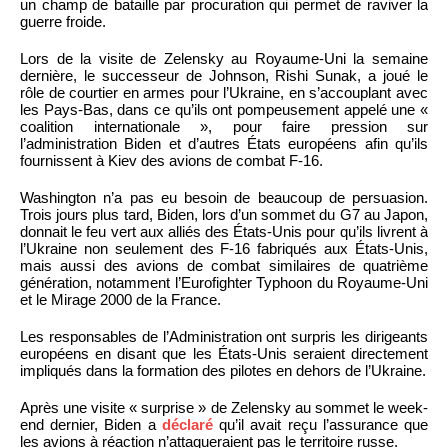
un champ de bataille par procuration qui permet de raviver la
guerre froide.
Lors de la visite de Zelensky au Royaume-Uni la semaine
dernière, le successeur de Johnson, Rishi Sunak, a joué le
rôle de courtier en armes pour l’Ukraine, en s’accouplant avec
les Pays-Bas, dans ce qu’ils ont pompeusement appelé une «
coalition internationale », pour faire pression sur
l’administration Biden et d’autres États européens afin qu’ils
fournissent à Kiev des avions de combat F-16.
Washington n’a pas eu besoin de beaucoup de persuasion.
Trois jours plus tard, Biden, lors d’un sommet du G7 au Japon,
donnait le feu vert aux alliés des États-Unis pour qu’ils livrent à
l’Ukraine non seulement des F-16 fabriqués aux États-Unis,
mais aussi des avions de combat similaires de quatrième
génération, notamment l’Eurofighter Typhoon du Royaume-Uni
et le Mirage 2000 de la France.
Les responsables de l’Administration ont surpris les dirigeants
européens en disant que les États-Unis seraient directement
impliqués dans la formation des pilotes en dehors de l’Ukraine.
Après une visite « surprise » de Zelensky au sommet le week-
end dernier, Biden a
déclaré
qu’il avait reçu l’assurance que
les avions à réaction n’attaqueraient pas le territoire russe.