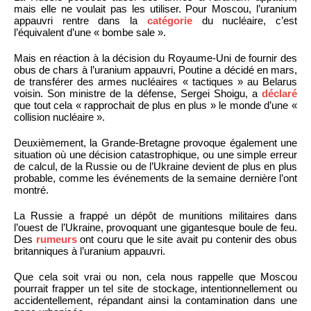
mais elle ne voulait pas les utiliser. Pour Moscou, l’uranium
appauvri rentre dans la
catégorie
du nucléaire, c’est
l’équivalent d’une « bombe sale ».
Mais en réaction à la décision du Royaume-Uni de fournir des
obus de chars à l’uranium appauvri, Poutine a décidé en mars,
de transférer des armes nucléaires « tactiques » au Belarus
voisin. Son ministre de la défense, Sergei Shoigu, a
déclaré
que tout cela « rapprochait de plus en plus » le monde d’une «
collision nucléaire ».
Deuxièmement, la Grande-Bretagne provoque également une
situation où une décision catastrophique, ou une simple erreur
de calcul, de la Russie ou de l’Ukraine devient de plus en plus
probable, comme les événements de la semaine dernière l’ont
montré.
La Russie a frappé un dépôt de munitions militaires dans
l’ouest de l’Ukraine, provoquant une gigantesque boule de feu.
Des
rumeurs
ont couru que le site avait pu contenir des obus
britanniques à l’uranium appauvri.
Que cela soit vrai ou non, cela nous rappelle que Moscou
pourrait frapper un tel site de stockage, intentionnellement ou
accidentellement, répandant ainsi la contamination dans une