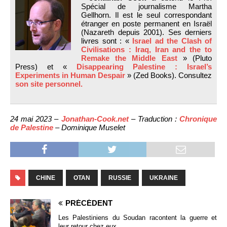
Spécial de journalisme Martha
Gellhorn. Il est le seul correspondant
étranger en poste permanent en Israël
(Nazareth depuis 2001). Ses derniers
livres sont : «
Israel ad the Clash of
Civilisations : Iraq, Iran and the to
Remake the Middle East
» (Pluto
Press) et «
Disappearing Palestine : Israel’s
Experiments in Human Despair
» (Zed Books). Consultez
son site personnel.
24 mai 2023 –
Jonathan-Cook.net
– Traduction :
Chronique
de Palestine
– Dominique Muselet
CHINE
OTAN
RUSSIE
UKRAINE
PRÉCÉDENT
Les Palestiniens du Soudan racontent la guerre et
leur retour chez eux