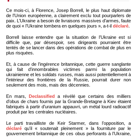
Ce mois-ci, à Florence, Josep Borrell, le plus haut diplomate
de l’Union européenne, a clairement exclu tout pourparlers de
paix. L’Ukraine a besoin de livraisons massives d’armes, faute
de quoi « l’Ukraine tombera en quelques jours », a-t-il
déclaré
.
Borrell laisse entendre que la situation de l’Ukraine est si
difficile que, par désespoir, ses dirigeants pourraient être
tentés de se lancer dans des opérations de combat de plus en
plus risquées.
Et, à cause de l’ingérence britannique, cette guerre sanglante
qui fait d’innombrables victimes parmi la population
ukrainienne et les soldats russes, mais aussi potentiellement à
l’intérieur des frontières de la Russie, pourrait durer non
seulement des mois, mais des décennies.
En mars,
Declassified
a révélé que certains des milliers
d’obus de chars fournis par la Grande-Bretagne à Kiev étaient
fabriqués à partir d’uranium appauvri, un métal lourd radioactif
produit par les centrales nucléaires.
Le parti travailliste de Keir Starmer, dans l’opposition, a
déclaré
qu’il « soutenait pleinement » la fourniture par le
gouvernement britannique de ces obus perforants à l’Ukraine,