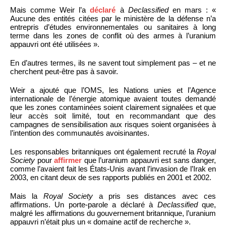
Mais comme Weir l’a
déclaré
à
Declassified
en mars : «
Aucune des entités citées par le ministère de la défense n’a
entrepris d’études environnementales ou sanitaires à long
terme dans les zones de conflit où des armes à l’uranium
appauvri ont été utilisées ».
En d’autres termes, ils ne savent tout simplement pas – et ne
cherchent peut-être pas à savoir.
Weir a ajouté que l’OMS, les Nations unies et l’Agence
internationale de l’énergie atomique avaient toutes demandé
que les zones contaminées soient clairement signalées et que
leur accès soit limité, tout en recommandant que des
campagnes de sensibilisation aux risques soient organisées à
l’intention des communautés avoisinantes.
Les responsables britanniques ont également recruté la
Royal
Society
pour
affirmer
que l’uranium appauvri est sans danger,
comme l’avaient fait les États-Unis avant l’invasion de l’Irak en
2003, en citant deux de ses rapports publiés en 2001 et 2002.
Mais la
Royal Society
a pris ses distances avec ces
affirmations. Un porte-parole a déclaré à
Declassified
que,
malgré les affirmations du gouvernement britannique, l’uranium
appauvri n’était plus un « domaine actif de recherche ».